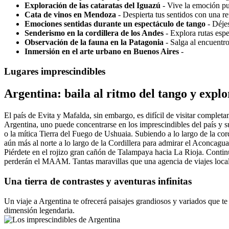
Exploración de las cataratas del Iguazú
- Vive la emoción pu
Cata de vinos en Mendoza
- Despierta tus sentidos con una re
Emociones sentidas durante un espectáculo de tango
- Déjes
Senderismo en la cordillera de los Andes
- Explora rutas espe
Observación de la fauna en la Patagonia
- Salga al encuentro
Inmersión en el arte urbano en Buenos Aires
-
Lugares imprescindibles
Argentina: baila al ritmo del tango y expl
El país de Evita y Mafalda, sin embargo, es difícil de visitar completam
Argentina, uno puede concentrarse en los imprescindibles del país y s
o la mítica Tierra del Fuego de Ushuaia. Subiendo a lo largo de la cor
aún más al norte a lo largo de la Cordillera para admirar el Aconcagu
Piérdete en el rojizo gran cañón de Talampaya hacia La Rioja. Continu
perderán el MAAM. Tantas maravillas que una agencia de viajes local 
Una tierra de contrastes y aventuras infinitas
Un viaje a Argentina te ofrecerá paisajes grandiosos y variados que te
dimensión legendaria.