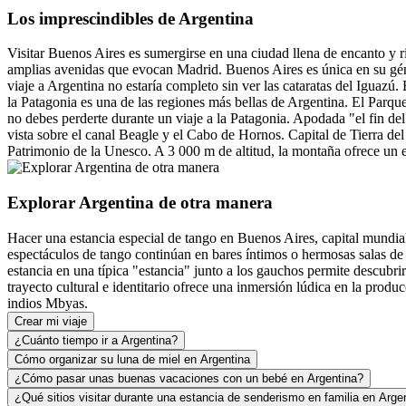
Los imprescindibles de Argentina
Visitar Buenos Aires es sumergirse en una ciudad llena de encanto y r
amplias avenidas que evocan Madrid. Buenos Aires es única en su géne
viaje a Argentina no estaría completo sin ver las cataratas del Iguazú
la Patagonia es una de las regiones más bellas de Argentina. El Parqu
no debes perderte durante un viaje a la Patagonia. Apodada "el fin del
vista sobre el canal Beagle y el Cabo de Hornos. Capital de Tierra d
Patrimonio de la Unesco. A 3 000 m de altitud, la montaña ofrece un e
Explorar Argentina de otra manera
Hacer una estancia especial de tango en Buenos Aires, capital mundial d
espectáculos de tango continúan en bares íntimos o hermosas salas de 
estancia en una típica "estancia" junto a los gauchos permite descubri
trayecto cultural e identitario ofrece una inmersión lúdica en la prod
indios Mbyas.
Crear mi viaje
¿Cuánto tiempo ir a Argentina?
Cómo organizar su luna de miel en Argentina
¿Cómo pasar unas buenas vacaciones con un bebé en Argentina?
¿Qué sitios visitar durante una estancia de senderismo en familia en Arge