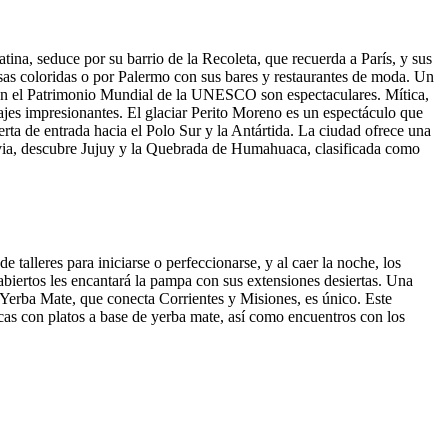
na, seduce por su barrio de la Recoleta, que recuerda a París, y sus
sas coloridas o por Palermo con sus bares y restaurantes de moda. Un
tas en el Patrimonio Mundial de la UNESCO son espectaculares. Mítica,
ajes impresionantes. El glaciar Perito Moreno es un espectáculo que
rta de entrada hacia el Polo Sur y la Antártida. La ciudad ofrece una
livia, descubre Jujuy y la Quebrada de Humahuaca, clasificada como
 talleres para iniciarse o perfeccionarse, y al caer la noche, los
abiertos les encantará la pampa con sus extensiones desiertas. Una
a Yerba Mate, que conecta Corrientes y Misiones, es único. Este
icas con platos a base de yerba mate, así como encuentros con los