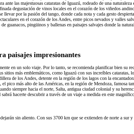
ra ante las majestuosas cataratas de Iguazú, rodeado de una naturaleza
finada degustación de vinos locales en el corazón de los viñedos andino
e llevar por la pasión del tango, donde cada nota y cada gesto despierta
ctaculares en el corazón de los Andes, entre picos nevados y valles salva
 de guanacos, pingüinos y ballenas en paisajes salvajes donde la natura
ora paisajes impresionantes
ente en un solo viaje. Por lo tanto, se recomienda planificar bien su rec
us sitios más emblemáticos, como Iguazú con sus increíbles cataratas, l
dillera de los Andes, detente en la región de los lagos con la encantado
a, el pico más alto de las Américas, en la región de Mendoza, famosa ta
ando siempre hacia el norte, Salta, antigua ciudad colonial y su heren
sabrá hacerte descubrir a través de un viaje a medida en este magnífic
 dejarán sin aliento. Con sus 3700 km que se extienden de norte a sur y 