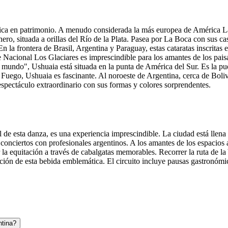
ica en patrimonio. A menudo considerada la más europea de América Lati
ro, situada a orillas del Río de la Plata. Pasea por La Boca con sus ca
. En la frontera de Brasil, Argentina y Paraguay, estas cataratas inscri
e Nacional Los Glaciares es imprescindible para los amantes de los pais
 mundo", Ushuaia está situada en la punta de América del Sur. Es la pue
el Fuego, Ushuaia es fascinante. Al noroeste de Argentina, cerca de Bo
spectáculo extraordinario con sus formas y colores sorprendentes.
e esta danza, es una experiencia imprescindible. La ciudad está llena de
conciertos con profesionales argentinos. A los amantes de los espacios 
r la equitación a través de cabalgatas memorables. Recorrer la ruta de l
ucción de esta bebida emblemática. El circuito incluye pausas gastronóm
ntina?