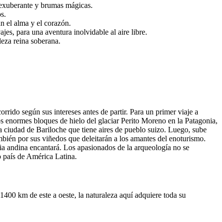
 exuberante y brumas mágicas.
s.
n el alma y el corazón.
jes, para una aventura inolvidable al aire libre.
leza reina soberana.
orrido según sus intereses antes de partir. Para un primer viaje a
os enormes bloques de hielo del glaciar Perito Moreno en la Patagonia,
ra ciudad de Bariloche que tiene aires de pueblo suizo. Luego, sube
mbién por sus viñedos que deleitarán a los amantes del enoturismo.
cia andina encantará. Los apasionados de la arqueología no se
o país de América Latina.
1400 km de este a oeste, la naturaleza aquí adquiere toda su