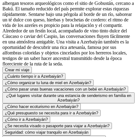
albergan tesoros arqueológicos como el sitio de Gobustán, cercano a
Bakú. El tamaño reducido del país permite explorar estas riquezas
rápidamente. Sentarse bajo una pérgola al borde de un río, saborear
un té dulce con queso, hierbas y brochetas de cordero: el ritmo de
vida de los azeríes es propicio para la relajación y el compartir.
Alrededor de un festín local, acompañado de vino tinto dulce del
Cáucaso o caviar del Caspio, las conversaciones fluyen fácilmente
en una atmósfera amigable. Una visita a Azerbaiyán también es la
oportunidad de descubrir una rica artesanía, famosa por sus
alfombras coloridas y objetos cincelados por los herreros locales,
testigos de un saber hacer ancestral transmitido desde la época
floreciente de la ruta de la seda.
Crear mi viaje
¿Cuánto tiempo ir a Azerbaiyán?
¿Cómo organizar tu luna de miel en Azerbaiyán?
¿Cómo pasar unas buenas vacaciones con un bebé en Azerbaiyán?
¿Qué lugares visitar durante una estancia de senderismo en familia en
Azerbaiyán?
¿Cómo hacer ecoturismo en Azerbaiyán?
¿Qué presupuesto se necesita para ir a Azerbaiyán?
¿Cómo ir a Azerbaiyán?
¿Se necesita visado o pasaporte para viajar a Azerbaiyán?
Seguridad: cómo viajar tranquilo en Azerbaiyán