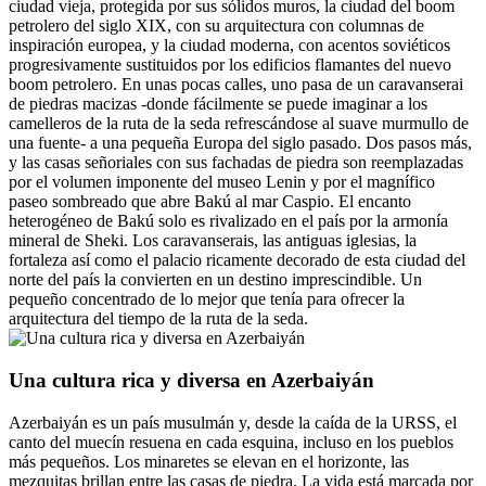
ciudad vieja, protegida por sus sólidos muros, la ciudad del boom
petrolero del siglo XIX, con su arquitectura con columnas de
inspiración europea, y la ciudad moderna, con acentos soviéticos
progresivamente sustituidos por los edificios flamantes del nuevo
boom petrolero. En unas pocas calles, uno pasa de un caravanserai
de piedras macizas -donde fácilmente se puede imaginar a los
camelleros de la ruta de la seda refrescándose al suave murmullo de
una fuente- a una pequeña Europa del siglo pasado. Dos pasos más,
y las casas señoriales con sus fachadas de piedra son reemplazadas
por el volumen imponente del museo Lenin y por el magnífico
paseo sombreado que abre Bakú al mar Caspio. El encanto
heterogéneo de Bakú solo es rivalizado en el país por la armonía
mineral de Sheki. Los caravanserais, las antiguas iglesias, la
fortaleza así como el palacio ricamente decorado de esta ciudad del
norte del país la convierten en un destino imprescindible. Un
pequeño concentrado de lo mejor que tenía para ofrecer la
arquitectura del tiempo de la ruta de la seda.
Una cultura rica y diversa en Azerbaiyán
Azerbaiyán es un país musulmán y, desde la caída de la URSS, el
canto del muecín resuena en cada esquina, incluso en los pueblos
más pequeños. Los minaretes se elevan en el horizonte, las
mezquitas brillan entre las casas de piedra. La vida está marcada por