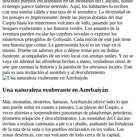
descubra pueblos encaramados en las montañas del Cáucaso, donde
el tiempo parece haberse detenido. Aquí, los habitantes lo reciben
con una sonrisa cálida y una taza de té aromático. La diversidad de
los paisajes es impresionante: desde las playas doradas del mar
Caspio hasta los misteriosos volcanes de lodo, pasando por los
bosques exuberantes y las llanuras verdes. Los amantes de la
aventura pueden escalar las cumbres nevadas o explorar los
misteriosos petroglifos de Gobustán. Cada rincón de este país tiene
una historia que contar. La gastronomía local es un viaje en sí
mismo. Pruebe un sabroso plov o déjese tentar por un dolma
fundente, acompañados de un vino local con aromas sutiles. Y no se
vaya sin admirar las alfombras hechas a mano, verdaderas obras de
arte que cuentan la historia y la pasión de los artesanos locales. Este
país es una invitación al asombro y al descubrimiento.
Una naturaleza exuberante en Azerbaiyán
Mar, montañas, desiertos, llanuras, Azerbaiyán ofrece todo lo que
uno puede soñar en cuanto a paisajes. Las playas del Caspio, a
veces abiertas a sorprendentes panoramas de plataformas petroleras,
prometen relajación y descubrimientos. Las montañas del Cáucaso
invitan a realizar caminatas a pie o a caballo, asaltando las fortalezas
de la ruta de la seda o los pueblos enclavados en los valles. Las
zonas desérticas, con sus volcanes de lodo cerca de la capital,