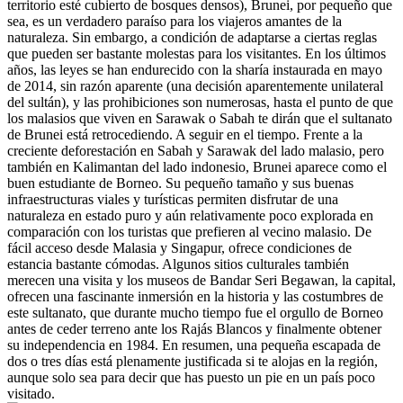
territorio esté cubierto de bosques densos), Brunei, por pequeño que
sea, es un verdadero paraíso para los viajeros amantes de la
naturaleza. Sin embargo, a condición de adaptarse a ciertas reglas
que pueden ser bastante molestas para los visitantes. En los últimos
años, las leyes se han endurecido con la sharía instaurada en mayo
de 2014, sin razón aparente (una decisión aparentemente unilateral
del sultán), y las prohibiciones son numerosas, hasta el punto de que
los malasios que viven en Sarawak o Sabah te dirán que el sultanato
de Brunei está retrocediendo. A seguir en el tiempo. Frente a la
creciente deforestación en Sabah y Sarawak del lado malasio, pero
también en Kalimantan del lado indonesio, Brunei aparece como el
buen estudiante de Borneo. Su pequeño tamaño y sus buenas
infraestructuras viales y turísticas permiten disfrutar de una
naturaleza en estado puro y aún relativamente poco explorada en
comparación con los turistas que prefieren al vecino malasio. De
fácil acceso desde Malasia y Singapur, ofrece condiciones de
estancia bastante cómodas. Algunos sitios culturales también
merecen una visita y los museos de Bandar Seri Begawan, la capital,
ofrecen una fascinante inmersión en la historia y las costumbres de
este sultanato, que durante mucho tiempo fue el orgullo de Borneo
antes de ceder terreno ante los Rajás Blancos y finalmente obtener
su independencia en 1984. En resumen, una pequeña escapada de
dos o tres días está plenamente justificada si te alojas en la región,
aunque solo sea para decir que has puesto un pie en un país poco
visitado.