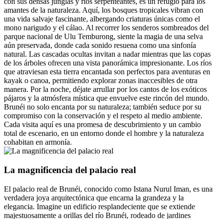
con sus densas junglas y ríos serpenteantes, es un refugio para los
amantes de la naturaleza. Aquí, los bosques tropicales vibran con
una vida salvaje fascinante, albergando criaturas únicas como el
mono narigudo y el cálao. Al recorrer los senderos sombreados del
parque nacional de Ulu Temburong, siente la magia de una selva
aún preservada, donde cada sonido resuena como una sinfonía
natural. Las cascadas ocultas invitan a nadar mientras que las copas
de los árboles ofrecen una vista panorámica impresionante. Los ríos
que atraviesan esta tierra encantada son perfectos para aventuras en
kayak o canoa, permitiendo explorar zonas inaccesibles de otra
manera. Por la noche, déjate arrullar por los cantos de los exóticos
pájaros y la atmósfera mística que envuelve este rincón del mundo.
Brunéi no solo encanta por su naturaleza; también seduce por su
compromiso con la conservación y el respeto al medio ambiente.
Cada visita aquí es una promesa de descubrimiento y un cambio
total de escenario, en un entorno donde el hombre y la naturaleza
cohabitan en armonía.
La magnificencia del palacio real
El palacio real de Brunéi, conocido como Istana Nurul Iman, es una
verdadera joya arquitectónica que encarna la grandeza y la
elegancia. Imagine un edificio resplandeciente que se extiende
majestuosamente a orillas del río Brunéi, rodeado de jardines