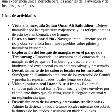
una experiencia única, perfecta para los amantes de la aventura y de
los paisajes exóticos.
Ideas de actividades
Visita a la mezquita Sultan Omar Ali Saifuddien
- Déjese
maravillar por la arquitectura majestuosa y los reflejos dorados
de esta joya emblemática de Brunéi.
Paseo en barco por el río
- Navegue tranquilamente por el
río y observe la vida local, entre pueblos sobre pilotes y
naturaleza exuberante.
Exploración del bosque de manglares en el parque de
Temburong
- Emprende una aventura en el corazón de los
manglares del parque de Temburong y descubre una
biodiversidad excepcional en un entorno salvaje y preservado.
Descubrimiento de los sabores locales en los mercados
-
Sumérgete en el animado ambiente de los mercados de Brunéi
y prueba las especialidades locales llenas de sabor.
Visita al palacio real Istana Nurul Iman
- Explore el
suntuoso palacio real Istana Nurul Iman y déjese envolver por
el ambiente único que allí reina, entre la elegancia oriental y
un esplendor sin igual.
Descubrimiento de las artes y artesanías tradicionales
-
Admire la destreza de los artesanos locales mientras descubres
la riqueza de los tejidos, esculturas en madera y joyas