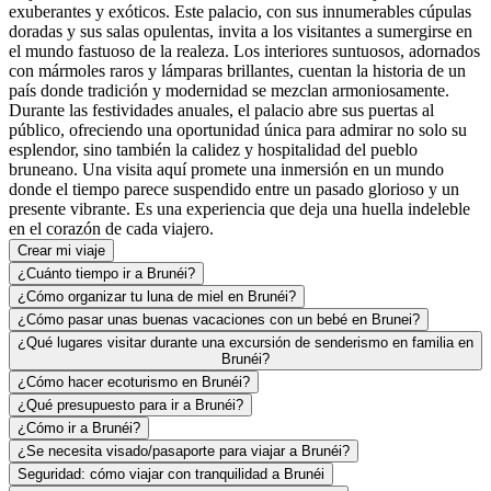
exuberantes y exóticos. Este palacio, con sus innumerables cúpulas
doradas y sus salas opulentas, invita a los visitantes a sumergirse en
el mundo fastuoso de la realeza. Los interiores suntuosos, adornados
con mármoles raros y lámparas brillantes, cuentan la historia de un
país donde tradición y modernidad se mezclan armoniosamente.
Durante las festividades anuales, el palacio abre sus puertas al
público, ofreciendo una oportunidad única para admirar no solo su
esplendor, sino también la calidez y hospitalidad del pueblo
bruneano. Una visita aquí promete una inmersión en un mundo
donde el tiempo parece suspendido entre un pasado glorioso y un
presente vibrante. Es una experiencia que deja una huella indeleble
en el corazón de cada viajero.
Crear mi viaje
¿Cuánto tiempo ir a Brunéi?
¿Cómo organizar tu luna de miel en Brunéi?
¿Cómo pasar unas buenas vacaciones con un bebé en Brunei?
¿Qué lugares visitar durante una excursión de senderismo en familia en
Brunéi?
¿Cómo hacer ecoturismo en Brunéi?
¿Qué presupuesto para ir a Brunéi?
¿Cómo ir a Brunéi?
¿Se necesita visado/pasaporte para viajar a Brunéi?
Seguridad: cómo viajar con tranquilidad a Brunéi