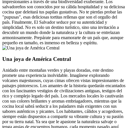
impresionantes a través de una biodiversidad exuberante. Los
salvadoreños son conocidos por su cálida hospitalidad y su deliciosa
cocina que deleitará tus papilas gustativas. No te pierdas probar las
"pupusas", esas deliciosas tortitas rellenas que son el orgullo del
país. Finalmente, El Salvador seduce por su autenticidad y
simplicidad. No es solo un destino turístico, sino una invitación a
descubrir un mundo donde la naturaleza y la cultura se entrelazan
armoniosamente. Prepárate para enamorarte de un país que, aunque
pequeño en tamaño, es inmenso en belleza y espíritu.
Una joya de América Central
Anidado entre montañas verdes y playas doradas, este destino
promete una experiencia inolvidable. Imagínese explorando
volcanes majestuosos, cuyas cimas ofrecen vistas impresionantes de
paisajes pintorescos. Los amantes de la historia quedarán encantados
con los fascinantes vestigios de civilizaciones antiguas, testigos del
rico y complejo legado del país. Los mercados locales lo cautivarán
con sus colores brillantes y aromas embriagadores, mientras que la
cocina local sabrá seducir a los paladares más exigentes con sus
sabores auténticos y picantes. Los habitantes, cálidos y acogedores,
siempre están dispuestos a compartir su vibrante cultura y su pasión
por su tierra natal. Ya sea que le apasione la naturaleza salvaje o
tenga ansias de encuentros humanos, cada momento pasado aquí