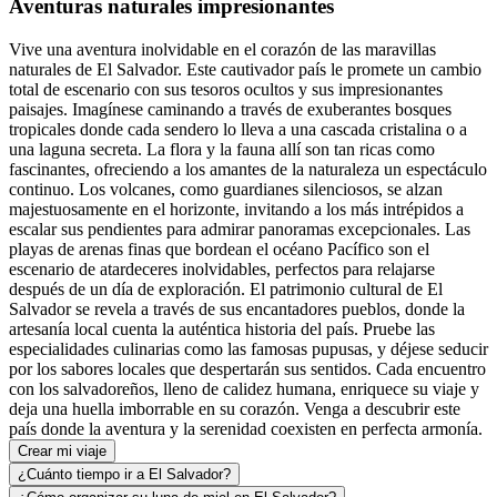
Aventuras naturales impresionantes
Vive una aventura inolvidable en el corazón de las maravillas
naturales de El Salvador. Este cautivador país le promete un cambio
total de escenario con sus tesoros ocultos y sus impresionantes
paisajes. Imagínese caminando a través de exuberantes bosques
tropicales donde cada sendero lo lleva a una cascada cristalina o a
una laguna secreta. La flora y la fauna allí son tan ricas como
fascinantes, ofreciendo a los amantes de la naturaleza un espectáculo
continuo. Los volcanes, como guardianes silenciosos, se alzan
majestuosamente en el horizonte, invitando a los más intrépidos a
escalar sus pendientes para admirar panoramas excepcionales. Las
playas de arenas finas que bordean el océano Pacífico son el
escenario de atardeceres inolvidables, perfectos para relajarse
después de un día de exploración. El patrimonio cultural de El
Salvador se revela a través de sus encantadores pueblos, donde la
artesanía local cuenta la auténtica historia del país. Pruebe las
especialidades culinarias como las famosas pupusas, y déjese seducir
por los sabores locales que despertarán sus sentidos. Cada encuentro
con los salvadoreños, lleno de calidez humana, enriquece su viaje y
deja una huella imborrable en su corazón. Venga a descubrir este
país donde la aventura y la serenidad coexisten en perfecta armonía.
Crear mi viaje
¿Cuánto tiempo ir a El Salvador?