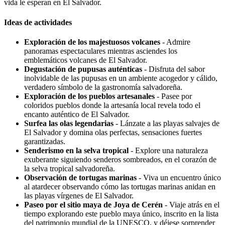
vida le esperan en El Salvador.
Ideas de actividades
Exploración de los majestuosos volcanes
- Admire
panoramas espectaculares mientras asciendes los
emblemáticos volcanes de El Salvador.
Degustación de pupusas auténticas
- Disfruta del sabor
inolvidable de las pupusas en un ambiente acogedor y cálido,
verdadero símbolo de la gastronomía salvadoreña.
Exploración de los pueblos artesanales
- Pasee por
coloridos pueblos donde la artesanía local revela todo el
encanto auténtico de El Salvador.
Surfea las olas legendarias
- Lánzate a las playas salvajes de
El Salvador y domina olas perfectas, sensaciones fuertes
garantizadas.
Senderismo en la selva tropical
- Explore una naturaleza
exuberante siguiendo senderos sombreados, en el corazón de
la selva tropical salvadoreña.
Observación de tortugas marinas
- Viva un encuentro único
al atardecer observando cómo las tortugas marinas anidan en
las playas vírgenes de El Salvador.
Paseo por el sitio maya de Joya de Cerén
- Viaje atrás en el
tiempo explorando este pueblo maya único, inscrito en la lista
del patrimonio mundial de la UNESCO, y déjese sorprender