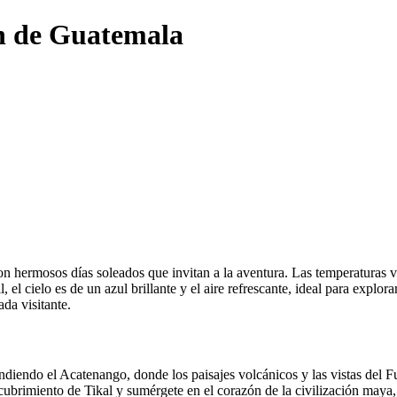
ón de Guatemala
n hermosos días soleados que invitan a la aventura. Las temperaturas v
, el cielo es de un azul brillante y el aire refrescante, ideal para expl
ada visitante.
diendo el Acatenango, donde los paisajes volcánicos y las vistas del F
ubrimiento de Tikal y sumérgete en el corazón de la civilización maya,