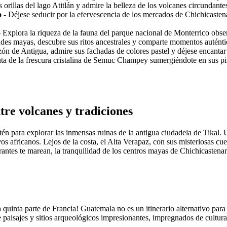
s orillas del lago Atitlán y admire la belleza de los volcanes circundante
o
- Déjese seducir por la efervescencia de los mercados de Chichicastena
 Explora la riqueza de la fauna del parque nacional de Monterrico obse
es mayas, descubre sus ritos ancestrales y comparte momentos auténtico
zón de Antigua, admire sus fachadas de colores pastel y déjese encantar
uta de la frescura cristalina de Semuc Champey sumergiéndote en sus pi
tre volcanes y tradiciones
én para explorar las inmensas ruinas de la antigua ciudadela de Tikal. U
os africanos. Lejos de la costa, el Alta Verapaz, con sus misteriosas cu
antes te marean, la tranquilidad de los centros mayas de Chichicastena
quinta parte de Francia! Guatemala no es un itinerario alternativo para
 paisajes y sitios arqueológicos impresionantes, impregnados de cultura