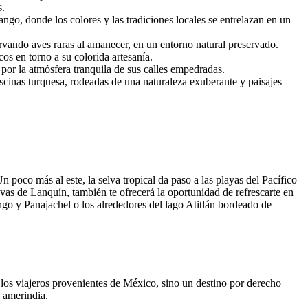
s.
ngo, donde los colores y las tradiciones locales se entrelazan en un
rvando aves raras al amanecer, en un entorno natural preservado.
s en torno a su colorida artesanía.
 por la atmósfera tranquila de sus calles empedradas.
scinas turquesa, rodeadas de una naturaleza exuberante y paisajes
n poco más al este, la selva tropical da paso a las playas del Pacífico
evas de Lanquín, también te ofrecerá la oportunidad de refrescarte en
ngo y Panajachel o los alrededores del lago Atitlán bordeado de
 los viajeros provenientes de México, sino un destino por derecho
 amerindia.