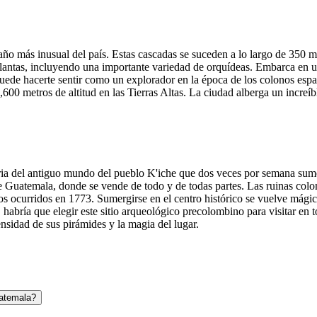
ño más inusual del país. Estas cascadas se suceden a lo largo de 350 
plantas, incluyendo una importante variedad de orquídeas. Embarca en u
 puede hacerte sentir como un explorador en la época de los colonos espa
600 metros de altitud en las Tierras Altas. La ciudad alberga un increíb
a del antiguo mundo del pueblo K'iche que dos veces por semana sumerg
de Guatemala, donde se vende de todo y de todas partes. Las ruinas colo
s ocurridos en 1773. Sumergirse en el centro histórico se vuelve mágico
, habría que elegir este sitio arqueológico precolombino para visitar en 
nsidad de sus pirámides y la magia del lugar.
uatemala?