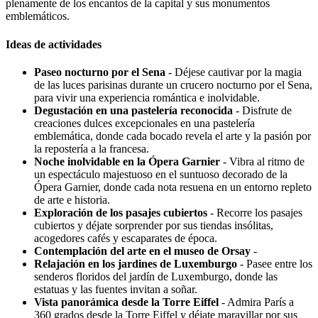
plenamente de los encantos de la capital y sus monumentos
emblemáticos.
Ideas de actividades
Paseo nocturno por el Sena
- Déjese cautivar por la magia
de las luces parisinas durante un crucero nocturno por el Sena,
para vivir una experiencia romántica e inolvidable.
Degustación en una pastelería reconocida
- Disfrute de
creaciones dulces excepcionales en una pastelería
emblemática, donde cada bocado revela el arte y la pasión por
la repostería a la francesa.
Noche inolvidable en la Ópera Garnier
- Vibra al ritmo de
un espectáculo majestuoso en el suntuoso decorado de la
Ópera Garnier, donde cada nota resuena en un entorno repleto
de arte e historia.
Exploración de los pasajes cubiertos
- Recorre los pasajes
cubiertos y déjate sorprender por sus tiendas insólitas,
acogedores cafés y escaparates de época.
Contemplación del arte en el museo de Orsay
-
Relajación en los jardines de Luxemburgo
- Pasee entre los
senderos floridos del jardín de Luxemburgo, donde las
estatuas y las fuentes invitan a soñar.
Vista panorámica desde la Torre Eiffel
- Admira París a
360 grados desde la Torre Eiffel y déjate maravillar por sus