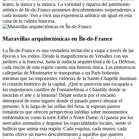
teatro, la danza y la música. La variedad y riqueza del patrimonio
artístico de Ile-de-France prometen descubrimientos sorprendentes a
cada instante. Ven a vivir una experiencia artística sin igual en esta
cuna de la cultura francesa.
Maravillas arquitectónicas en Île-de-France
La Île-de-France es una verdadera invitación a viajar a través de las
épocas y los estilos. Desde la magnificencia de Versalles con sus
jardines a la francesa, hasta la audacia arquitectónica de La Défense,
cada rincón de esta región cuenta una historia única. Las pintorescas
callejuelas de Montmartre te transportan a un París bohemio
mientras que las imponentes vidrieras de la Sainte-Chapelle iluminan
el corazón histórico de la capital. ¿Qué te parecería una escapada a
los majestuosos castillos de Fontainebleau o Chantilly donde se
mezclan el arte y la historia? Déjate seducir por el encanto
intemporal de estos lugares donde el pasado parece abrazar el
presente. A lo largo de las orillas del Sena, te esperan paseos
románticos que ofrecen perspectivas inéditas sobre monumentos
emblemáticos como la torre Eiffel o Notre-Dame. Al pasear por los
mercados animados y degustar las especialidades locales, siente el
bullicio que anima esta región. Cada esquina, cada museo, cada
barrio ofrece un nuevo descubrimiento a aquellos que quieren