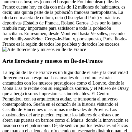
numerosos bosques (como el bosque de Fontainebleau). Île-de-
France cuenta hoy en día con más de 12 millones de habitantes, es
decir, una quinta parte de la población francesa metropolitana. La
oferta en materia de cultura, ocio (Disneyland París) y prácticas
deportivas (Estadio de Francia, Roland Garros...) es por lo tanto
también muy importante para satisfacer a toda la población
franciliana. En resumen, desde Montreuil hasta Versalles, pasando
por Neuilly-sur-Seine, Cergy-le-Haut y, por supuesto, París, Île-de-
France es la región de todos los posibles y de todos los excesos.
Arte floreciente y museos en Île-de-France
La región de Ile-de-France es un lugar donde el arte y la creatividad
florecen en cada esquina. Los amantes de la cultura estarán
encantados con los museos prestigiosos como el Louvre, donde la
Mona Lisa te recibe con su enigmática sonrisa, y el Museo de Orsay,
que alberga tesoros impresionistas inolvidables. El Centro
Pompidou, con su arquitectura audaz, te transporta al universo
contemporáneo. Sueña en el corazón de la historia visitando el
Castillo de Vincennes o las ruinas medievales de Provins. Los
apasionados del arte pueden explorar los talleres de artistas que
abren sus puertas en barrios como el Marais, donde la innovación se
fusiona con el patrimonio. Déjate seducir por los festivales artísticos
que marcan el calendario, ofreciendo un escenario dinámico para el