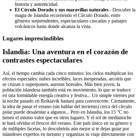
historia y autenticidad.
El Círculo Dorado y sus maravillas naturales
- Descubre la
magia de Islandia recorriendo el Círculo Dorado, entre
géiseres sorprendentes, espectaculares cascadas y paisajes
volcánicos hasta donde alcanza la vista.
Lugares imprescindibles
Islandia: Una aventura en el corazón de
contrastes espectaculares
Así, el tiempo cambia cada cinco minutos: los cielos multiplican los
efectos especiales: nubes increíbles, luces inesperadas, arcoíris que
se cruzan o superponen, auroras boreales. Más bien joven, la
población islandesa también está en movimiento, lo que se traduce
en una formidable energía creativa y festiva... Un simple viernes por
la noche pasado en Reikiavik bastará para convencerte. Ciertamente,
la idea de pasar el verano (sin hablar del invierno) cerca del círculo
polar puede desalentar a algunos... Pero en Islandia, los 15 °C no
tienen el mismo valor que en otros lugares. Y el sol de medianoche
te hará olvidar el frescor del verano. Este país único en su género y
de múltiples facetas, lo descubrirás aún mejor si te dejas guiar por
islandeses expertos en turismo y organizas tu viaje directamente con