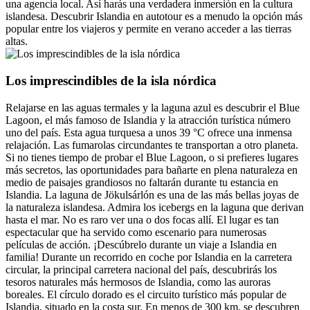
una agencia local. Así harás una verdadera inmersión en la cultura
islandesa. Descubrir Islandia en autotour es a menudo la opción más
popular entre los viajeros y permite en verano acceder a las tierras
altas.
Los imprescindibles de la isla nórdica
Relajarse en las aguas termales y la laguna azul es descubrir el Blue
Lagoon, el más famoso de Islandia y la atracción turística número
uno del país. Esta agua turquesa a unos 39 °C ofrece una inmensa
relajación. Las fumarolas circundantes te transportan a otro planeta.
Si no tienes tiempo de probar el Blue Lagoon, o si prefieres lugares
más secretos, las oportunidades para bañarte en plena naturaleza en
medio de paisajes grandiosos no faltarán durante tu estancia en
Islandia. La laguna de Jökulsárlón es una de las más bellas joyas de
la naturaleza islandesa. Admira los icebergs en la laguna que derivan
hasta el mar. No es raro ver una o dos focas allí. El lugar es tan
espectacular que ha servido como escenario para numerosas
películas de acción. ¡Descúbrelo durante un viaje a Islandia en
familia! Durante un recorrido en coche por Islandia en la carretera
circular, la principal carretera nacional del país, descubrirás los
tesoros naturales más hermosos de Islandia, como las auroras
boreales. El círculo dorado es el circuito turístico más popular de
Islandia, situado en la costa sur. En menos de 300 km, se descubren