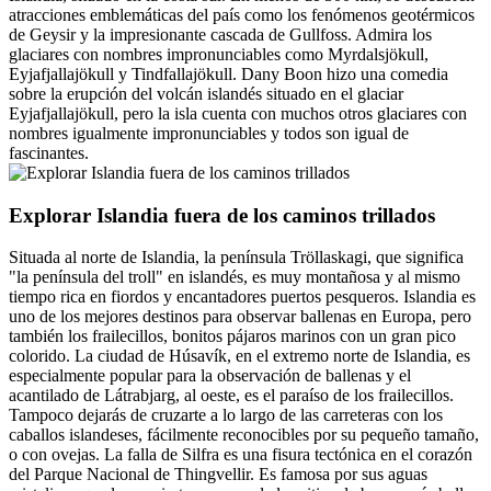
atracciones emblemáticas del país como los fenómenos geotérmicos
de Geysir y la impresionante cascada de Gullfoss. Admira los
glaciares con nombres impronunciables como Myrdalsjökull,
Eyjafjallajökull y Tindfallajökull. Dany Boon hizo una comedia
sobre la erupción del volcán islandés situado en el glaciar
Eyjafjallajökull, pero la isla cuenta con muchos otros glaciares con
nombres igualmente impronunciables y todos son igual de
fascinantes.
Explorar Islandia fuera de los caminos trillados
Situada al norte de Islandia, la península Tröllaskagi, que significa
"la península del troll" en islandés, es muy montañosa y al mismo
tiempo rica en fiordos y encantadores puertos pesqueros. Islandia es
uno de los mejores destinos para observar ballenas en Europa, pero
también los frailecillos, bonitos pájaros marinos con un gran pico
colorido. La ciudad de Húsavík, en el extremo norte de Islandia, es
especialmente popular para la observación de ballenas y el
acantilado de Látrabjarg, al oeste, es el paraíso de los frailecillos.
Tampoco dejarás de cruzarte a lo largo de las carreteras con los
caballos islandeses, fácilmente reconocibles por su pequeño tamaño,
o con ovejas. La falla de Silfra es una fisura tectónica en el corazón
del Parque Nacional de Thingvellir. Es famosa por sus aguas