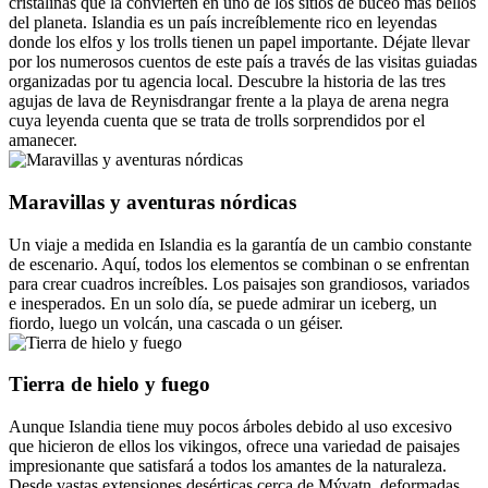
cristalinas que la convierten en uno de los sitios de buceo más bellos
del planeta. Islandia es un país increíblemente rico en leyendas
donde los elfos y los trolls tienen un papel importante. Déjate llevar
por los numerosos cuentos de este país a través de las visitas guiadas
organizadas por tu agencia local. Descubre la historia de las tres
agujas de lava de Reynisdrangar frente a la playa de arena negra
cuya leyenda cuenta que se trata de trolls sorprendidos por el
amanecer.
Maravillas y aventuras nórdicas
Un viaje a medida en Islandia es la garantía de un cambio constante
de escenario. Aquí, todos los elementos se combinan o se enfrentan
para crear cuadros increíbles. Los paisajes son grandiosos, variados
e inesperados. En un solo día, se puede admirar un iceberg, un
fiordo, luego un volcán, una cascada o un géiser.
Tierra de hielo y fuego
Aunque Islandia tiene muy pocos árboles debido al uso excesivo
que hicieron de ellos los vikingos, ofrece una variedad de paisajes
impresionante que satisfará a todos los amantes de la naturaleza.
Desde vastas extensiones desérticas cerca de Mývatn, deformadas