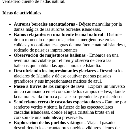
verdadero cuento de hadas natural.
Ideas de actividades
Auroras boreales encantadoras
- Déjese maravillar por la
danza mágica de las auroras boreales islandesas.
Baños relajantes en una fuente termal natural
- Disfrute
de un momento de pura relajación sumergiéndose en las
cálidas y reconfortantes aguas de una fuente natural islandesa,
rodeado de paisajes impresionantes.
Observación de majestuosas ballenas
- Embarca en una
aventura inolvidable por el mar y observa de cerca las
ballenas que habitan las aguas puras de Islandia.
Descubriendo los impresionantes glaciares
- Descubra los
glaciares de Islandia y déjese cautivar por sus paisajes
grandiosos y sus impresionantes matices de azul.
Paseo a través de los campos de lava
- Explora un universo
único caminando en el corazón de los campos de lava, donde
la naturaleza da forma a paisajes sorprendentes y misteriosos.
Senderismo cerca de cascadas espectaculares
- Camine por
senderos verdes y sienta la fuerza de las espectaculares
cascadas islandesas, donde el agua cristalina brota en el
corazón de una naturaleza preservada.
Exploración de los pueblos vikingos
- Viaja al pasado
descubriendo los encantadores pueblos vikingos, llenos de