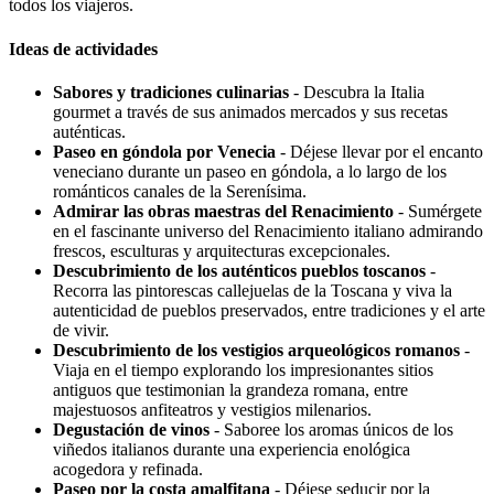
todos los viajeros.
Ideas de actividades
Sabores y tradiciones culinarias
- Descubra la Italia
gourmet a través de sus animados mercados y sus recetas
auténticas.
Paseo en góndola por Venecia
- Déjese llevar por el encanto
veneciano durante un paseo en góndola, a lo largo de los
románticos canales de la Serenísima.
Admirar las obras maestras del Renacimiento
- Sumérgete
en el fascinante universo del Renacimiento italiano admirando
frescos, esculturas y arquitecturas excepcionales.
Descubrimiento de los auténticos pueblos toscanos
-
Recorra las pintorescas callejuelas de la Toscana y viva la
autenticidad de pueblos preservados, entre tradiciones y el arte
de vivir.
Descubrimiento de los vestigios arqueológicos romanos
-
Viaja en el tiempo explorando los impresionantes sitios
antiguos que testimonian la grandeza romana, entre
majestuosos anfiteatros y vestigios milenarios.
Degustación de vinos
- Saboree los aromas únicos de los
viñedos italianos durante una experiencia enológica
acogedora y refinada.
Paseo por la costa amalfitana
- Déjese seducir por la