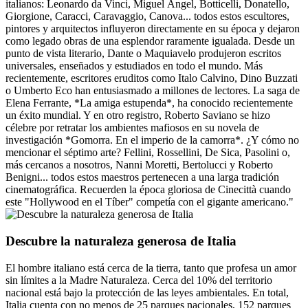
italianos: Leonardo da Vinci, Miguel Ángel, Botticelli, Donatello,
Giorgione, Caracci, Caravaggio, Canova... todos estos escultores,
pintores y arquitectos influyeron directamente en su época y dejaron
como legado obras de una esplendor raramente igualada. Desde un
punto de vista literario, Dante o Maquiavelo produjeron escritos
universales, enseñados y estudiados en todo el mundo. Más
recientemente, escritores eruditos como Italo Calvino, Dino Buzzati
o Umberto Eco han entusiasmado a millones de lectores. La saga de
Elena Ferrante, *La amiga estupenda*, ha conocido recientemente
un éxito mundial. Y en otro registro, Roberto Saviano se hizo
célebre por retratar los ambientes mafiosos en su novela de
investigación *Gomorra. En el imperio de la camorra*. ¿Y cómo no
mencionar el séptimo arte? Fellini, Rossellini, De Sica, Pasolini o,
más cercanos a nosotros, Nanni Moretti, Bertolucci y Roberto
Benigni... todos estos maestros pertenecen a una larga tradición
cinematográfica. Recuerden la época gloriosa de Cinecittà cuando
este "Hollywood en el Tíber" competía con el gigante americano."
Descubre la naturaleza generosa de Italia
El hombre italiano está cerca de la tierra, tanto que profesa un amor
sin límites a la Madre Naturaleza. Cerca del 10% del territorio
nacional está bajo la protección de las leyes ambientales. En total,
Italia cuenta con no menos de 25 parques nacionales, 152 parques