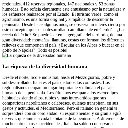
regionales, 412 reservas regionales, 147 nacionales y 53 zonas
húmedas. Esto refleja claramente este entusiasmo por la naturaleza y
los esfuerzos realizados por el Estado. El turismo verde, como el
agroturismo, es una forma original y simpática de descubrir la
península. Desde hace algunos años, se observa un interés cierto por
este concepto, que se ha desarrollado ampliamente en Cerdeña. ¿La
receta del éxito? Se puede leer en la geografía del territorio, de una
gran diversidad: montañas, llanuras, costas conforman los diferentes
relieves que componen el país. ¿Esquiar en los Alpes o bucear en el
golfo de Nápoles? ¡Todo es posible!
La riqueza de la diversidad humana
Desde el norte, rico e industrial, hasta el Mezzogiorno, pobre y
subdesarrollado, Italia es el país de todos los contrastes. Los
regionalismos ocupan un lugar importante y dibujan el paisaje
humano de la península. Los friulanos escapan a los estereotipos
habituales siendo altos, rubios y más introvertidos que sus
compatriotas napolitanos o calabreses, quienes transpiran, en sus
gestos y actitudes, el Mediterráneo. Pero el italiano en general te
sorprenderá con su cordialidad, su espontaneidad y su gran alegría
de vivir, que anima a cada habitante de la península. A diferencia de
muchos otros países occidentales, Italia ha sabido conservar sus