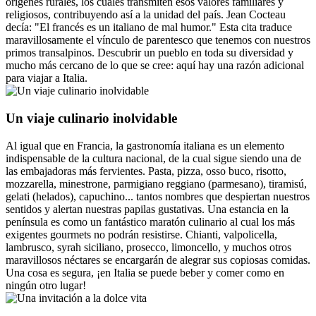
orígenes rurales, los cuales transmiten esos valores familiares y
religiosos, contribuyendo así a la unidad del país. Jean Cocteau
decía: "El francés es un italiano de mal humor." Esta cita traduce
maravillosamente el vínculo de parentesco que tenemos con nuestros
primos transalpinos. Descubrir un pueblo en toda su diversidad y
mucho más cercano de lo que se cree: aquí hay una razón adicional
para viajar a Italia.
Un viaje culinario inolvidable
Al igual que en Francia, la gastronomía italiana es un elemento
indispensable de la cultura nacional, de la cual sigue siendo una de
las embajadoras más fervientes. Pasta, pizza, osso buco, risotto,
mozzarella, minestrone, parmigiano reggiano (parmesano), tiramisú,
gelati (helados), capuchino... tantos nombres que despiertan nuestros
sentidos y alertan nuestras papilas gustativas. Una estancia en la
península es como un fantástico maratón culinario al cual los más
exigentes gourmets no podrán resistirse. Chianti, valpolicella,
lambrusco, syrah siciliano, prosecco, limoncello, y muchos otros
maravillosos néctares se encargarán de alegrar sus copiosas comidas.
Una cosa es segura, ¡en Italia se puede beber y comer como en
ningún otro lugar!