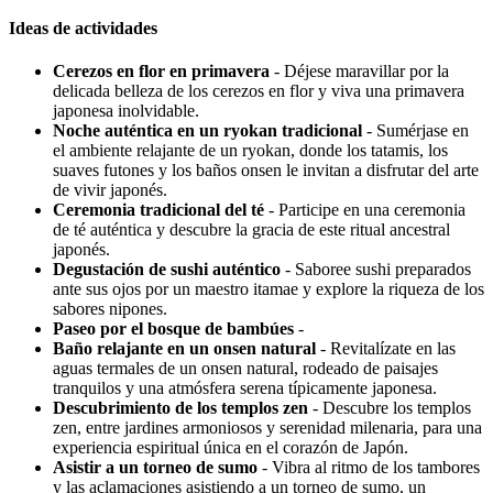
Ideas de actividades
Cerezos en flor en primavera
- Déjese maravillar por la
delicada belleza de los cerezos en flor y viva una primavera
japonesa inolvidable.
Noche auténtica en un ryokan tradicional
- Sumérjase en
el ambiente relajante de un ryokan, donde los tatamis, los
suaves futones y los baños onsen le invitan a disfrutar del arte
de vivir japonés.
Ceremonia tradicional del té
- Participe en una ceremonia
de té auténtica y descubre la gracia de este ritual ancestral
japonés.
Degustación de sushi auténtico
- Saboree sushi preparados
ante sus ojos por un maestro itamae y explore la riqueza de los
sabores nipones.
Paseo por el bosque de bambúes
-
Baño relajante en un onsen natural
- Revitalízate en las
aguas termales de un onsen natural, rodeado de paisajes
tranquilos y una atmósfera serena típicamente japonesa.
Descubrimiento de los templos zen
- Descubre los templos
zen, entre jardines armoniosos y serenidad milenaria, para una
experiencia espiritual única en el corazón de Japón.
Asistir a un torneo de sumo
- Vibra al ritmo de los tambores
y las aclamaciones asistiendo a un torneo de sumo, un