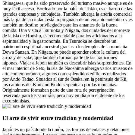
Shinagawa, que ha sido preservado del turismo masivo aunque es de
muy fácil acceso. Bordeado por la bahía de Tokio, es el barrio de las
grandes empresas y embajadas. También alberga la arteria comercial
más larga de la ciudad; está impregnada de un encanto auténtico y es
también un destino privilegiado para los amantes de la buena
comida. Una visita a Tsuruoka y Niigata, dos ciudades del noroeste
de la isla de Honshu, es recomendable para los aficionados a la
espiritualidad y la gastronomía. En Tsuruoka se descubre un
patrimonio espiritual ancestral gracias a los templos de la montaña
Dewa Sanzan. En Niigata, se puede aprender sobre la cultura del
arroz y del sake, que también forman parte de las tradiciones
niponas. Viajar a Japón también es descubrir islas sorprendentes. En
el mar interior de Seto, la isla de Naoshima alberga varios museos de
arte contemporáneo, algunos con espléndidos edificios realizados
por Ando Tadao. Situados al sur de Osaka, en la península de Kii,
los caminos del Kumano Kodo serpentean por las montañas.
Originalmente formaban parte de una ruta de peregrinación
reservada para los samuráis, pero hoy en día son el deleite de los
excursionistas.
El arte de vivir entre tradición y modernidad
Japón es un país donde la unión, las formas de enlaces y relaciones
están omnipresentes. La casa japonesa no es solo un refugio;