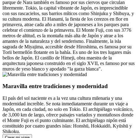
parque de Nara también es famoso por sus ciervos que circulan
libremente. Tokio, la capital vibrante de Japón, es imprescindible
con sus rascacielos, sus barrios míticos como Shinjuku y Shibuya, y
su cultura moderna. El Hanami, la fiesta de los cerezos en flor en
primavera, atrae cada año a miles de japoneses a los parques para
celebrar el comienzo de la primavera. El Monte Fuji, con sus 3776
metros de altitud, es la montaña más alta de Japón y atrae a los
amantes de la naturaleza y del senderismo. Finalmente, la isla
sagrada de Miyajima, accesible desde Hiroshima, es famosa por su
Torii bermellón flotante en la bahía. Es uno de los tres lugares más
bellos de Japón. El castillo de Himeji, obra maestra de la
arquitectura japonesa construido en el siglo XVII, es famoso por sus
muros de yeso blanco y apodado "la garza blanca".
Maravilla entre tradiciones y modernidad
El país del sol naciente es a la vez una cultura milenaria y una
modernidad increíble. Se nota inmediatamente durante un viaje a
Japón, en cada ciudad, no solo en Tokio. El archipiélago volcánico,
de 3,000 km de largo, ofrece paisajes variados y montañosos donde
el Monte Fuji es el punto culminante. El archipiélago nipón está
constituido por cuatro grandes islas: Honshū, Hokkaidō, Kyūshū y
Shikoku.
Crear mi viaje