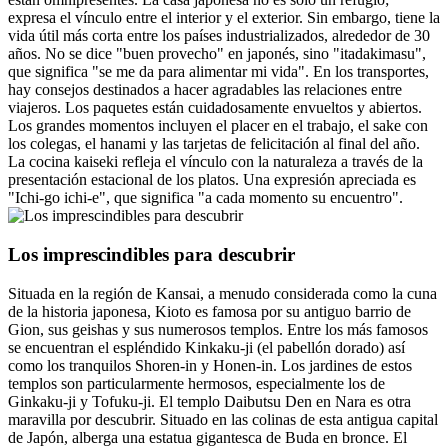
expresa el vínculo entre el interior y el exterior. Sin embargo, tiene la
vida útil más corta entre los países industrializados, alrededor de 30
años. No se dice "buen provecho" en japonés, sino "itadakimasu",
que significa "se me da para alimentar mi vida". En los transportes,
hay consejos destinados a hacer agradables las relaciones entre
viajeros. Los paquetes están cuidadosamente envueltos y abiertos.
Los grandes momentos incluyen el placer en el trabajo, el sake con
los colegas, el hanami y las tarjetas de felicitación al final del año.
La cocina kaiseki refleja el vínculo con la naturaleza a través de la
presentación estacional de los platos. Una expresión apreciada es
"Ichi-go ichi-e", que significa "a cada momento su encuentro".
Los imprescindibles para descubrir
Situada en la región de Kansai, a menudo considerada como la cuna
de la historia japonesa, Kioto es famosa por su antiguo barrio de
Gion, sus geishas y sus numerosos templos. Entre los más famosos
se encuentran el espléndido Kinkaku-ji (el pabellón dorado) así
como los tranquilos Shoren-in y Honen-in. Los jardines de estos
templos son particularmente hermosos, especialmente los de
Ginkaku-ji y Tofuku-ji. El templo Daibutsu Den en Nara es otra
maravilla por descubrir. Situado en las colinas de esta antigua capital
de Japón, alberga una estatua gigantesca de Buda en bronce. El