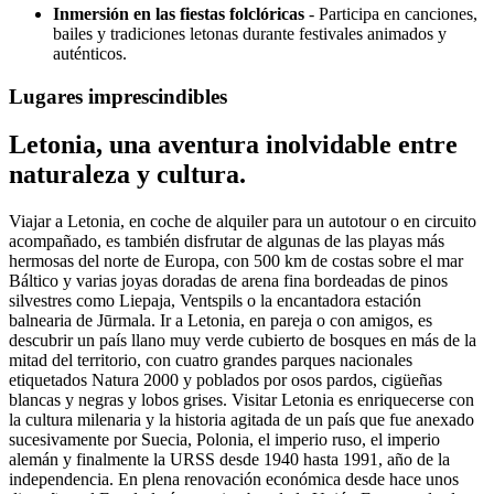
Inmersión en las fiestas folclóricas
- Participa en canciones,
bailes y tradiciones letonas durante festivales animados y
auténticos.
Lugares imprescindibles
Letonia, una aventura inolvidable entre
naturaleza y cultura.
Viajar a Letonia, en coche de alquiler para un autotour o en circuito
acompañado, es también disfrutar de algunas de las playas más
hermosas del norte de Europa, con 500 km de costas sobre el mar
Báltico y varias joyas doradas de arena fina bordeadas de pinos
silvestres como Liepaja, Ventspils o la encantadora estación
balnearia de Jūrmala. Ir a Letonia, en pareja o con amigos, es
descubrir un país llano muy verde cubierto de bosques en más de la
mitad del territorio, con cuatro grandes parques nacionales
etiquetados Natura 2000 y poblados por osos pardos, cigüeñas
blancas y negras y lobos grises. Visitar Letonia es enriquecerse con
la cultura milenaria y la historia agitada de un país que fue anexado
sucesivamente por Suecia, Polonia, el imperio ruso, el imperio
alemán y finalmente la URSS desde 1940 hasta 1991, año de la
independencia. En plena renovación económica desde hace unos