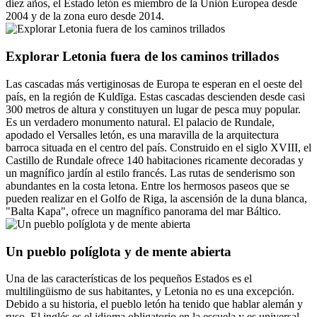
diez años, el Estado letón es miembro de la Unión Europea desde
2004 y de la zona euro desde 2014.
Explorar Letonia fuera de los caminos trillados
Las cascadas más vertiginosas de Europa te esperan en el oeste del
país, en la región de Kuldīga. Estas cascadas descienden desde casi
300 metros de altura y constituyen un lugar de pesca muy popular.
Es un verdadero monumento natural. El palacio de Rundale,
apodado el Versalles letón, es una maravilla de la arquitectura
barroca situada en el centro del país. Construido en el siglo XVIII, el
Castillo de Rundale ofrece 140 habitaciones ricamente decoradas y
un magnífico jardín al estilo francés. Las rutas de senderismo son
abundantes en la costa letona. Entre los hermosos paseos que se
pueden realizar en el Golfo de Riga, la ascensión de la duna blanca,
"Balta Kapa", ofrece un magnífico panorama del mar Báltico.
Un pueblo políglota y de mente abierta
Una de las características de los pequeños Estados es el
multilingüismo de sus habitantes, y Letonia no es una excepción.
Debido a su historia, el pueblo letón ha tenido que hablar alemán y
ruso. El inglés es el idioma obligatorio en la escuela y es universal