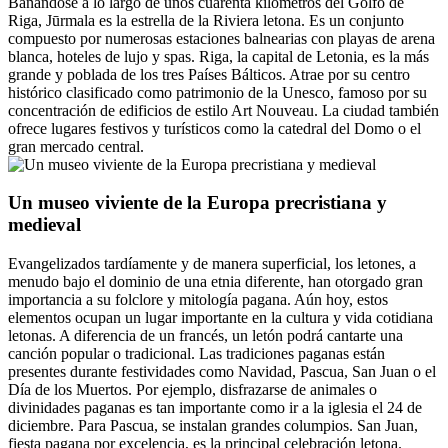
Bañándose a lo largo de unos cuarenta kilómetros del Golfo de
Riga, Jūrmala es la estrella de la Riviera letona. Es un conjunto
compuesto por numerosas estaciones balnearias con playas de arena
blanca, hoteles de lujo y spas. Riga, la capital de Letonia, es la más
grande y poblada de los tres Países Bálticos. Atrae por su centro
histórico clasificado como patrimonio de la Unesco, famoso por su
concentración de edificios de estilo Art Nouveau. La ciudad también
ofrece lugares festivos y turísticos como la catedral del Domo o el
gran mercado central.
Un museo viviente de la Europa precristiana y
medieval
Evangelizados tardíamente y de manera superficial, los letones, a
menudo bajo el dominio de una etnia diferente, han otorgado gran
importancia a su folclore y mitología pagana. Aún hoy, estos
elementos ocupan un lugar importante en la cultura y vida cotidiana
letonas. A diferencia de un francés, un letón podrá cantarte una
canción popular o tradicional. Las tradiciones paganas están
presentes durante festividades como Navidad, Pascua, San Juan o el
Día de los Muertos. Por ejemplo, disfrazarse de animales o
divinidades paganas es tan importante como ir a la iglesia el 24 de
diciembre. Para Pascua, se instalan grandes columpios. San Juan,
fiesta pagana por excelencia, es la principal celebración letona.