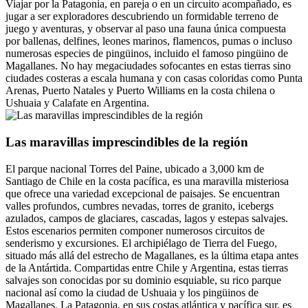
Viajar por la Patagonia, en pareja o en un circuito acompañado, es
jugar a ser exploradores descubriendo un formidable terreno de
juego y aventuras, y observar al paso una fauna única compuesta
por ballenas, delfines, leones marinos, flamencos, pumas o incluso
numerosas especies de pingüinos, incluido el famoso pingüino de
Magallanes. No hay megaciudades sofocantes en estas tierras sino
ciudades costeras a escala humana y con casas coloridas como Punta
Arenas, Puerto Natales y Puerto Williams en la costa chilena o
Ushuaia y Calafate en Argentina.
Las maravillas imprescindibles de la región
El parque nacional Torres del Paine, ubicado a 3,000 km de
Santiago de Chile en la costa pacífica, es una maravilla misteriosa
que ofrece una variedad excepcional de paisajes. Se encuentran
valles profundos, cumbres nevadas, torres de granito, icebergs
azulados, campos de glaciares, cascadas, lagos y estepas salvajes.
Estos escenarios permiten componer numerosos circuitos de
senderismo y excursiones. El archipiélago de Tierra del Fuego,
situado más allá del estrecho de Magallanes, es la última etapa antes
de la Antártida. Compartidas entre Chile y Argentina, estas tierras
salvajes son conocidas por su dominio esquiable, su rico parque
nacional así como la ciudad de Ushuaia y los pingüinos de
Magallanes. La Patagonia, en sus costas atlántica y pacífica sur, es