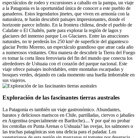
espectáculos de rodeo y excursiones a caballo en la pampa, un viaje
a la Patagonia es la oportunidad única de conocer a este pueblo de
ganaderos. Estos legendarios jinetes, que viven en armonía con la
naturaleza, te harán descubrir paisajes impresionantes, donde el
horizonte parece infinito. En la frontera chilena, desde el pueblo de
Calafate o El Chaltén, parte para explorar la región de lagos y
glaciares del inmenso parque Los Glaciares. Entre las atracciones
naturales, no te perderás los 250 km² de superficie del gigantesco
glaciar Perito Moreno, un espectáculo grandioso que atrae cada año
a numerosos visitantes. Otra manera de descubrir la Tierra del Fuego
es tomar la corta línea ferroviaria del fin del mundo que conecta los
alrededores de Ushuaia con el corazón del parque nacional. Este
viaje ofrece paisajes inolvidables, entre montañas escarpadas y
bosques verdes, dejando en cada momento una huella imborrable en
sus viajeros.
Exploración de las fascinantes tierras australes
La Patagonia es también un viaje gastronómico. Abundantes,
baratos y deliciosos mariscos en Chile, parrilladas, ciervos o jabalíes
en Argentina (especialmente en Bariloche).... Y por qué no probar
los centollas en Punta Arenas o Ushuaia? las ovejas, los salmones o
las truchas patagónicas son una delicia para el paladar. Los
vegetarianos de esta región sin manzanas ni tomates por desgracia