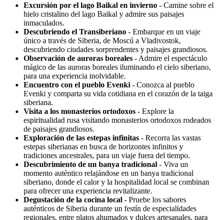
Excursión por el lago Baikal en invierno
- Camine sobre el
hielo cristalino del lago Baikal y admire sus paisajes
inmaculados.
Descubriendo el Transiberiano
- Embarque en un viaje
único a través de Siberia, de Moscú a Vladivostok,
descubriendo ciudades sorprendentes y paisajes grandiosos.
Observación de auroras boreales
- Admire el espectáculo
mágico de las auroras boreales iluminando el cielo siberiano,
para una experiencia inolvidable.
Encuentro con el pueblo Evenki
- Conozca al pueblo
Evenki y comparta su vida cotidiana en el corazón de la taiga
siberiana.
Visita a los monasterios ortodoxos
- Explore la
espiritualidad rusa visitando monasterios ortodoxos rodeados
de paisajes grandiosos.
Exploración de las estepas infinitas
- Recorra las vastas
estepas siberianas en busca de horizontes infinitos y
tradiciones ancestrales, para un viaje fuera del tiempo.
Descubrimiento de un banya tradicional
- Viva un
momento auténtico relajándose en un banya tradicional
siberiano, donde el calor y la hospitalidad local se combinan
para ofrecer una experiencia revitalizante.
Degustación de la cocina local
- Pruebe los sabores
auténticos de Siberia durante un festín de especialidades
regionales, entre platos ahumados y dulces artesanales, para