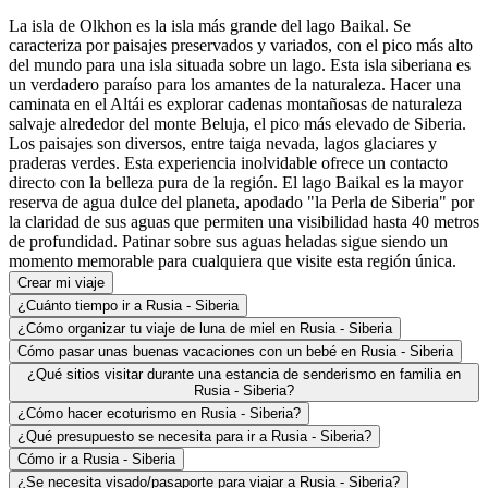
La isla de Olkhon es la isla más grande del lago Baikal. Se
caracteriza por paisajes preservados y variados, con el pico más alto
del mundo para una isla situada sobre un lago. Esta isla siberiana es
un verdadero paraíso para los amantes de la naturaleza. Hacer una
caminata en el Altái es explorar cadenas montañosas de naturaleza
salvaje alrededor del monte Beluja, el pico más elevado de Siberia.
Los paisajes son diversos, entre taiga nevada, lagos glaciares y
praderas verdes. Esta experiencia inolvidable ofrece un contacto
directo con la belleza pura de la región. El lago Baikal es la mayor
reserva de agua dulce del planeta, apodado "la Perla de Siberia" por
la claridad de sus aguas que permiten una visibilidad hasta 40 metros
de profundidad. Patinar sobre sus aguas heladas sigue siendo un
momento memorable para cualquiera que visite esta región única.
Crear mi viaje
¿Cuánto tiempo ir a Rusia - Siberia
¿Cómo organizar tu viaje de luna de miel en Rusia - Siberia
Cómo pasar unas buenas vacaciones con un bebé en Rusia - Siberia
¿Qué sitios visitar durante una estancia de senderismo en familia en
Rusia - Siberia?
¿Cómo hacer ecoturismo en Rusia - Siberia?
¿Qué presupuesto se necesita para ir a Rusia - Siberia?
Cómo ir a Rusia - Siberia
¿Se necesita visado/pasaporte para viajar a Rusia - Siberia?