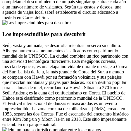
completan el descubrimiento de un país singular que atrae cada año
a un mayor número de visitantes. Según tus gustos y deseos, una
agencia de viajes local sabrá establecerte el circuito adecuado a
medida en Corea del Sur.
Los imprescindibles para descubrir
Seúl, vasta y animada, se desarrolla mientras preserva su cultura.
Alberga numerosos monumentos clasificados como patrimonio
mundial de la UNESCO. La ciudad combina un rico patrimonio con
una actividad tecnológica floreciente. Esta megápolis coreana,
mezcla de épocas, es una etapa inolvidable durante un viaje a Corea
del Sur. La isla de Jeju, la más grande de Corea del Sur, a menudo
se compara con Hawái por su formación volcánica y sus paisajes
que mezclan montañas y playas paradisíacas. Es un destino popular
para las lunas de miel, recordando a Hawái. Situada a 270 km de
Seúl, Andong es la cuna del confucianismo en Corea. El pueblo de
Hahoe está clasificado como patrimonio mundial de la UNESCO.
El Festival internacional de danzas enmascaradas es un evento
imprescindible. La zona coreana desmilitarizada (DMZ), creada en
1953, separa las dos Coreas. Fue el escenario del encuentro histórico
entre Kim Jong-un y Moon Jae-in en 2018. Este sitio impresionante
es también un parque natural.