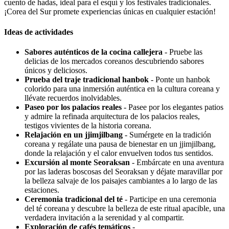
cuento de hadas, ideal para el esquí y los festivales tradicionales.
¡Corea del Sur promete experiencias únicas en cualquier estación!
Ideas de actividades
Sabores auténticos de la cocina callejera
- Pruebe las
delicias de los mercados coreanos descubriendo sabores
únicos y deliciosos.
Prueba del traje tradicional hanbok
- Ponte un hanbok
colorido para una inmersión auténtica en la cultura coreana y
llévate recuerdos inolvidables.
Paseo por los palacios reales
- Pasee por los elegantes patios
y admire la refinada arquitectura de los palacios reales,
testigos vivientes de la historia coreana.
Relajación en un jjimjilbang
- Sumérgete en la tradición
coreana y regálate una pausa de bienestar en un jjimjilbang,
donde la relajación y el calor envuelven todos tus sentidos.
Excursión al monte Seoraksan
- Embárcate en una aventura
por las laderas boscosas del Seoraksan y déjate maravillar por
la belleza salvaje de los paisajes cambiantes a lo largo de las
estaciones.
Ceremonia tradicional del té
- Participe en una ceremonia
del té coreana y descubre la belleza de este ritual apacible, una
verdadera invitación a la serenidad y al compartir.
Exploración de cafés temáticos
-