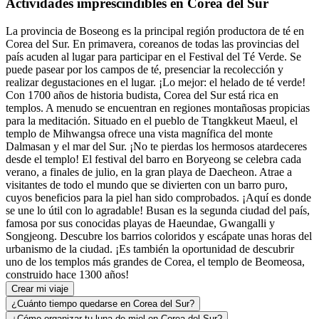
Actividades imprescindibles en Corea del Sur
La provincia de Boseong es la principal región productora de té en
Corea del Sur. En primavera, coreanos de todas las provincias del
país acuden al lugar para participar en el Festival del Té Verde. Se
puede pasear por los campos de té, presenciar la recolección y
realizar degustaciones en el lugar. ¡Lo mejor: el helado de té verde!
Con 1700 años de historia budista, Corea del Sur está rica en
templos. A menudo se encuentran en regiones montañosas propicias
para la meditación. Situado en el pueblo de Ttangkkeut Maeul, el
templo de Mihwangsa ofrece una vista magnífica del monte
Dalmasan y el mar del Sur. ¡No te pierdas los hermosos atardeceres
desde el templo! El festival del barro en Boryeong se celebra cada
verano, a finales de julio, en la gran playa de Daecheon. Atrae a
visitantes de todo el mundo que se divierten con un barro puro,
cuyos beneficios para la piel han sido comprobados. ¡Aquí es donde
se une lo útil con lo agradable! Busan es la segunda ciudad del país,
famosa por sus conocidas playas de Haeundae, Gwangalli y
Songjeong. Descubre los barrios coloridos y escápate unas horas del
urbanismo de la ciudad. ¡Es también la oportunidad de descubrir
uno de los templos más grandes de Corea, el templo de Beomeosa,
construido hace 1300 años!
Crear mi viaje
¿Cuánto tiempo quedarse en Corea del Sur?
¿Cómo organizar tu luna de miel en Corea del Sur?