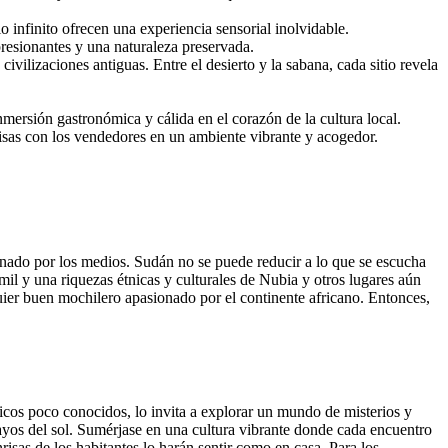
 infinito ofrecen una experiencia sensorial inolvidable.
resionantes y una naturaleza preservada.
vilizaciones antiguas. Entre el desierto y la sabana, cada sitio revela
nmersión gastronómica y cálida en el corazón de la cultura local.
risas con los vendedores en un ambiente vibrante y acogedor.
nado por los medios. Sudán no se puede reducir a lo que se escucha
il y una riquezas étnicas y culturales de Nubia y otros lugares aún
quier buen mochilero apasionado por el continente africano. Entonces,
icos poco conocidos, lo invita a explorar un mundo de misterios y
ayos del sol. Sumérjase en una cultura vibrante donde cada encuentro
isas de los habitantes lo harán sentir como en casa. Para los