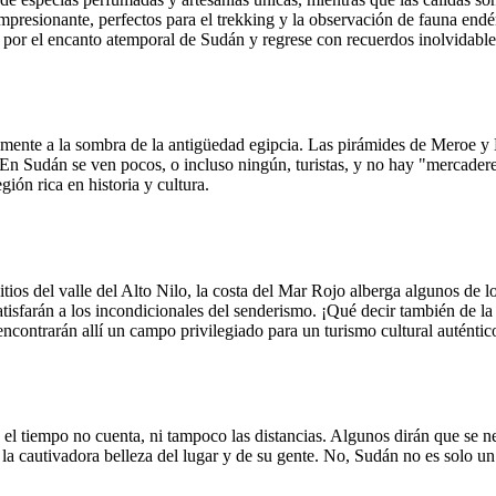
presionante, perfectos para el trekking y la observación de fauna endé
r por el encanto atemporal de Sudán y regrese con recuerdos inolvidable
mente a la sombra de la antigüedad egipcia. Las pirámides de Meroe y N
. En Sudán se ven pocos, o incluso ningún, turistas, y no hay "mercadere
ión rica en historia y cultura.
itios del valle del Alto Nilo, la costa del Mar Rojo alberga algunos de 
tisfarán a los incondicionales del senderismo. ¡Qué decir también de la
encontrarán allí un campo privilegiado para un turismo cultural auténtic
el tiempo no cuenta, ni tampoco las distancias. Algunos dirán que se n
 la cautivadora belleza del lugar y de su gente. No, Sudán no es solo un p