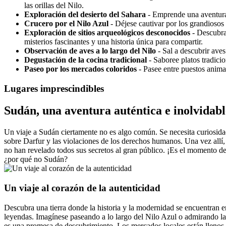
las orillas del Nilo.
Exploración del desierto del Sahara
- Emprende una aventura e
Crucero por el Nilo Azul
- Déjese cautivar por los grandiosos
Exploración de sitios arqueológicos desconocidos
- Descubra 
misterios fascinantes y una historia única para compartir.
Observación de aves a lo largo del Nilo
- Sal a descubrir aves
Degustación de la cocina tradicional
- Saboree platos tradicio
Paseo por los mercados coloridos
- Pasee entre puestos anima
Lugares imprescindibles
Sudán, una aventura auténtica e inolvidabl
Un viaje a Sudán ciertamente no es algo común. Se necesita curiosid
sobre Darfur y las violaciones de los derechos humanos. Una vez allí,
no han revelado todos sus secretos al gran público. ¡Es el momento de
¿por qué no Sudán?
Un viaje al corazón de la autenticidad
Descubra una tierra donde la historia y la modernidad se encuentran e
leyendas. Imagínese paseando a lo largo del Nilo Azul o admirando las
es una promesa de descubrimiento. Los mercados locales están llenos de