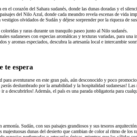
n el corazón del Sahara sudanés, donde las dunas doradas y el silencio
 paisajes del Nilo Azul, donde cada meandro revela escenas de vida imp
vestigios olvidados de Sudán y déjese sorprender por la riqueza de sus ci
 coloridas y raras durante un tranquilo paseo junto al Nilo sudanés.
nales sudaneses con especias aromáticas y texturas variadas, para una i
dos y aromas especiados, descubra la artesanía local e intercambie son
e te espera
ad para aventurarse en este gran país, aún desconocido y poco promocio
 ¡serás deslumbrado por la amabilidad y la hospitalidad sudanesas! Las m
 ir a descubrirlos! Además, el país es una parada obligatoria para cual
n armonía. Sudán, con sus paisajes grandiosos y sus tesoros arquitectón
 majestuosas dunas del desierto que cambian de color al ritmo de los r
 especias perfumadas y artesanías únicas, mientras que las cálidas sonr