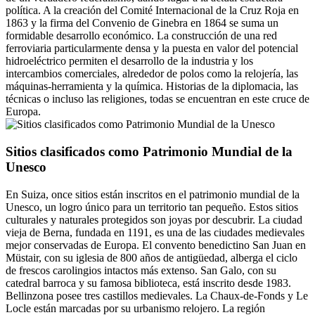
política. A la creación del Comité Internacional de la Cruz Roja en
1863 y la firma del Convenio de Ginebra en 1864 se suma un
formidable desarrollo económico. La construcción de una red
ferroviaria particularmente densa y la puesta en valor del potencial
hidroeléctrico permiten el desarrollo de la industria y los
intercambios comerciales, alrededor de polos como la relojería, las
máquinas-herramienta y la química. Historias de la diplomacia, las
técnicas o incluso las religiones, todas se encuentran en este cruce de
Europa.
Sitios clasificados como Patrimonio Mundial de la
Unesco
En Suiza, once sitios están inscritos en el patrimonio mundial de la
Unesco, un logro único para un territorio tan pequeño. Estos sitios
culturales y naturales protegidos son joyas por descubrir. La ciudad
vieja de Berna, fundada en 1191, es una de las ciudades medievales
mejor conservadas de Europa. El convento benedictino San Juan en
Müstair, con su iglesia de 800 años de antigüedad, alberga el ciclo
de frescos carolingios intactos más extenso. San Galo, con su
catedral barroca y su famosa biblioteca, está inscrito desde 1983.
Bellinzona posee tres castillos medievales. La Chaux-de-Fonds y Le
Locle están marcadas por su urbanismo relojero. La región