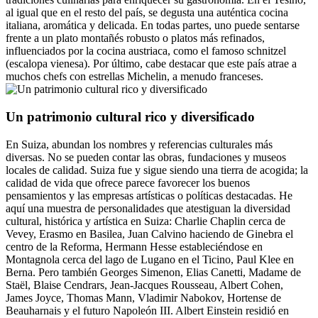
al igual que en el resto del país, se degusta una auténtica cocina
italiana, aromática y delicada. En todas partes, uno puede sentarse
frente a un plato montañés robusto o platos más refinados,
influenciados por la cocina austriaca, como el famoso schnitzel
(escalopa vienesa). Por último, cabe destacar que este país atrae a
muchos chefs con estrellas Michelin, a menudo franceses.
Un patrimonio cultural rico y diversificado
En Suiza, abundan los nombres y referencias culturales más
diversas. No se pueden contar las obras, fundaciones y museos
locales de calidad. Suiza fue y sigue siendo una tierra de acogida; la
calidad de vida que ofrece parece favorecer los buenos
pensamientos y las empresas artísticas o políticas destacadas. He
aquí una muestra de personalidades que atestiguan la diversidad
cultural, histórica y artística en Suiza: Charlie Chaplin cerca de
Vevey, Erasmo en Basilea, Juan Calvino haciendo de Ginebra el
centro de la Reforma, Hermann Hesse estableciéndose en
Montagnola cerca del lago de Lugano en el Ticino, Paul Klee en
Berna. Pero también Georges Simenon, Elias Canetti, Madame de
Staël, Blaise Cendrars, Jean-Jacques Rousseau, Albert Cohen,
James Joyce, Thomas Mann, Vladimir Nabokov, Hortense de
Beauharnais y el futuro Napoleón III. Albert Einstein residió en