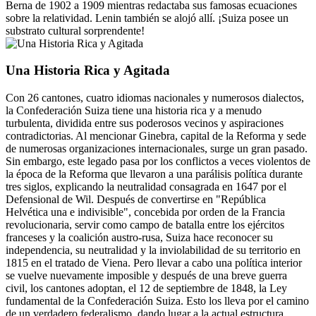
Berna de 1902 a 1909 mientras redactaba sus famosas ecuaciones
sobre la relatividad. Lenin también se alojó allí. ¡Suiza posee un
substrato cultural sorprendente!
Una Historia Rica y Agitada
Con 26 cantones, cuatro idiomas nacionales y numerosos dialectos,
la Confederación Suiza tiene una historia rica y a menudo
turbulenta, dividida entre sus poderosos vecinos y aspiraciones
contradictorias. Al mencionar Ginebra, capital de la Reforma y sede
de numerosas organizaciones internacionales, surge un gran pasado.
Sin embargo, este legado pasa por los conflictos a veces violentos de
la época de la Reforma que llevaron a una parálisis política durante
tres siglos, explicando la neutralidad consagrada en 1647 por el
Defensional de Wil. Después de convertirse en "República
Helvética una e indivisible", concebida por orden de la Francia
revolucionaria, servir como campo de batalla entre los ejércitos
franceses y la coalición austro-rusa, Suiza hace reconocer su
independencia, su neutralidad y la inviolabilidad de su territorio en
1815 en el tratado de Viena. Pero llevar a cabo una política interior
se vuelve nuevamente imposible y después de una breve guerra
civil, los cantones adoptan, el 12 de septiembre de 1848, la Ley
fundamental de la Confederación Suiza. Esto los lleva por el camino
de un verdadero federalismo, dando lugar a la actual estructura