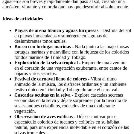
aguaceros son breves y rápidamente dan paso al sol, creando una
atmósfera vibrante y colorida que hay que descubrir absolutamente.
Ideas de actividades
Playas de arena blanca y aguas turquesas
- Disfruta del sol
en playas inmaculadas y sumérgete en lagunas de
deslumbrantes tonos azules.
Buceo con tortugas marinas
- Nada junto a las majestuosas
tortugas marinas y maravíllate con la riqueza de los coloridos
fondos marinos de Trinidad y Tobago.
Exploración de la selva tropical
- Emprende una aventura
en el corazón de una vegetación exuberante, entre cantos de
pájaros y ríos secretos.
Festival de carnaval lleno de colores
- Vibra al ritmo
animado de la música, los disfraces brillantes y un ambiente
festivo único en Trinidad y Tobago durante el carnaval.
Cascadas ocultas en la selva
- Explora cascadas secretas
escondidas en la selva y déjate sorprender por la frescura de
sus estanques cristalinos, rodeados de una exuberante
vegetación.
Observación de aves exóticas
- Déjese cautivar por el
espectáculo colorido de tucanes y colibríes en su hábitat
natural, para una experiencia inolvidable en el corazón de las
selvas tropicales.