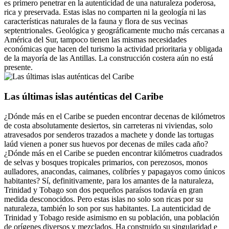
es primero penetrar en la autenticidad de una naturaleza poderosa,
rica y preservada. Estas islas no comparten ni la geología ni las
características naturales de la fauna y flora de sus vecinas
septentrionales. Geológica y geográficamente mucho más cercanas a
América del Sur, tampoco tienen las mismas necesidades
económicas que hacen del turismo la actividad prioritaria y obligada
de la mayoría de las Antillas. La construcción costera aún no está
presente.
Las últimas islas auténticas del Caribe
¿Dónde más en el Caribe se pueden encontrar decenas de kilómetros
de costa absolutamente desiertos, sin carreteras ni viviendas, solo
atravesados por senderos trazados a machete y donde las tortugas
laúd vienen a poner sus huevos por decenas de miles cada año?
¿Dónde más en el Caribe se pueden encontrar kilómetros cuadrados
de selvas y bosques tropicales primarios, con perezosos, monos
aulladores, anacondas, caimanes, colibríes y papagayos como únicos
habitantes? Sí, definitivamente, para los amantes de la naturaleza,
Trinidad y Tobago son dos pequeños paraísos todavía en gran
medida desconocidos. Pero estas islas no solo son ricas por su
naturaleza, también lo son por sus habitantes. La autenticidad de
Trinidad y Tobago reside asimismo en su población, una población
de orígenes diversos y mezclados. Ha construido su singularidad e