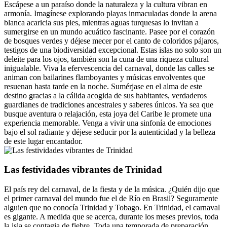
Escápese a un paraíso donde la naturaleza y la cultura vibran en
armonía. Imagínese explorando playas inmaculadas donde la arena
blanca acaricia sus pies, mientras aguas turquesas lo invitan a
sumergirse en un mundo acuático fascinante. Pasee por el corazón
de bosques verdes y déjese mecer por el canto de coloridos pájaros,
testigos de una biodiversidad excepcional. Estas islas no solo son un
deleite para los ojos, también son la cuna de una riqueza cultural
inigualable. Viva la efervescencia del carnaval, donde las calles se
animan con bailarines flamboyantes y músicas envolventes que
resuenan hasta tarde en la noche. Sumérjase en el alma de este
destino gracias a la cálida acogida de sus habitantes, verdaderos
guardianes de tradiciones ancestrales y saberes únicos. Ya sea que
busque aventura o relajación, esta joya del Caribe le promete una
experiencia memorable. Venga a vivir una sinfonía de emociones
bajo el sol radiante y déjese seducir por la autenticidad y la belleza
de este lugar encantador.
Las festividades vibrantes de Trinidad
El país rey del carnaval, de la fiesta y de la música. ¿Quién dijo que
el primer carnaval del mundo fue el de Río en Brasil? Seguramente
alguien que no conocía Trinidad y Tobago. En Trinidad, el carnaval
es gigante. A medida que se acerca, durante los meses previos, toda
la isla se contagia de fiebre. Toda una temporada de preparación,