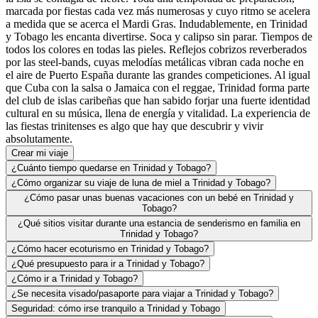
marcada por fiestas cada vez más numerosas y cuyo ritmo se acelera
a medida que se acerca el Mardi Gras. Indudablemente, en Trinidad
y Tobago les encanta divertirse. Soca y calipso sin parar. Tiempos de
todos los colores en todas las pieles. Reflejos cobrizos reverberados
por las steel-bands, cuyas melodías metálicas vibran cada noche en
el aire de Puerto España durante las grandes competiciones. Al igual
que Cuba con la salsa o Jamaica con el reggae, Trinidad forma parte
del club de islas caribeñas que han sabido forjar una fuerte identidad
cultural en su música, llena de energía y vitalidad. La experiencia de
las fiestas trinitenses es algo que hay que descubrir y vivir
absolutamente.
Crear mi viaje
¿Cuánto tiempo quedarse en Trinidad y Tobago?
¿Cómo organizar su viaje de luna de miel a Trinidad y Tobago?
¿Cómo pasar unas buenas vacaciones con un bebé en Trinidad y
Tobago?
¿Qué sitios visitar durante una estancia de senderismo en familia en
Trinidad y Tobago?
¿Cómo hacer ecoturismo en Trinidad y Tobago?
¿Qué presupuesto para ir a Trinidad y Tobago?
¿Cómo ir a Trinidad y Tobago?
¿Se necesita visado/pasaporte para viajar a Trinidad y Tobago?
Seguridad: cómo irse tranquilo a Trinidad y Tobago