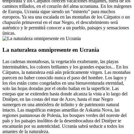
temporada y los Cárpatos ofrecen vacaciones relajantes, fuera de los
caminos trillados, en el corazón del alma ucraniana. En los márgenes
de Europa, Ucrania sigue siendo un "misterio" para muchos
europeos. Ya sea una escalada en las montañas de los Cárpatos o un
chapuzón primaveral en el mar Negro, el descubrimiento será
auténtico y le permitirá conocer a un pueblo, paisajes y sensaciones
únicas.
La naturaleza omnipresente en Ucrania
Las cadenas montañosas, la vegetación exuberante, las playas
interminables, los colores brillantes y los grandes espacios... En los
Cárpatos, la naturaleza está aún prácticamente virgen. Las montañas
parecen no haber conocido nunca el paso del hombre. Los lagos y
los ríos están como congelados en una bienaventurada eternidad,
solo las hojas doradas por el otoño bailan en la superficie. Las
estepas que se extienden hasta donde alcanza la vista a lo largo del
Dniéper, en las costas del mar de Azov, hasta el mar Negro
sumergen en una atmósfera de infinito y de patrimonio natural
intacto. Las magníficas estepas amarillas de Askania Nova, las
regiones pantanosas de Polesia, los bosques verdes del noreste del
país y los paisajes insólitos de la desembocadura del Dniéper te
encantarán por su autenticidad. Ucrania sabrá seducir a todos los
amantes de la naturaleza.