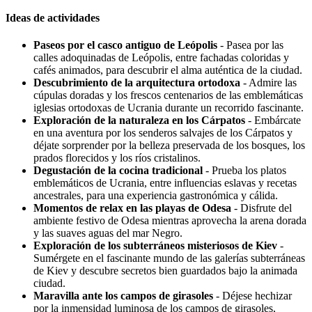
Ideas de actividades
Paseos por el casco antiguo de Leópolis
- Pasea por las
calles adoquinadas de Leópolis, entre fachadas coloridas y
cafés animados, para descubrir el alma auténtica de la ciudad.
Descubrimiento de la arquitectura ortodoxa
- Admire las
cúpulas doradas y los frescos centenarios de las emblemáticas
iglesias ortodoxas de Ucrania durante un recorrido fascinante.
Exploración de la naturaleza en los Cárpatos
- Embárcate
en una aventura por los senderos salvajes de los Cárpatos y
déjate sorprender por la belleza preservada de los bosques, los
prados florecidos y los ríos cristalinos.
Degustación de la cocina tradicional
- Prueba los platos
emblemáticos de Ucrania, entre influencias eslavas y recetas
ancestrales, para una experiencia gastronómica y cálida.
Momentos de relax en las playas de Odesa
- Disfrute del
ambiente festivo de Odesa mientras aprovecha la arena dorada
y las suaves aguas del mar Negro.
Exploración de los subterráneos misteriosos de Kiev
-
Sumérgete en el fascinante mundo de las galerías subterráneas
de Kiev y descubre secretos bien guardados bajo la animada
ciudad.
Maravilla ante los campos de girasoles
- Déjese hechizar
por la inmensidad luminosa de los campos de girasoles,