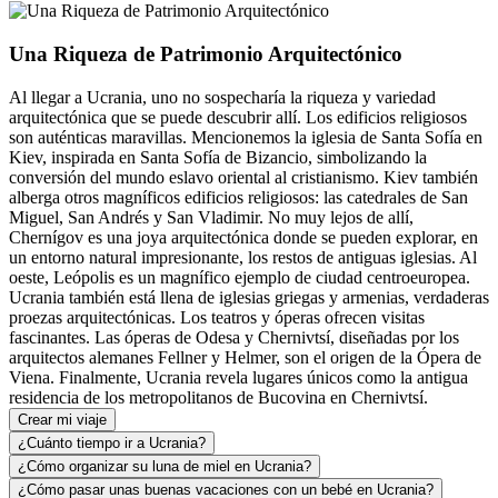
Una Riqueza de Patrimonio Arquitectónico
Al llegar a Ucrania, uno no sospecharía la riqueza y variedad
arquitectónica que se puede descubrir allí. Los edificios religiosos
son auténticas maravillas. Mencionemos la iglesia de Santa Sofía en
Kiev, inspirada en Santa Sofía de Bizancio, simbolizando la
conversión del mundo eslavo oriental al cristianismo. Kiev también
alberga otros magníficos edificios religiosos: las catedrales de San
Miguel, San Andrés y San Vladimir. No muy lejos de allí,
Chernígov es una joya arquitectónica donde se pueden explorar, en
un entorno natural impresionante, los restos de antiguas iglesias. Al
oeste, Leópolis es un magnífico ejemplo de ciudad centroeuropea.
Ucrania también está llena de iglesias griegas y armenias, verdaderas
proezas arquitectónicas. Los teatros y óperas ofrecen visitas
fascinantes. Las óperas de Odesa y Chernivtsí, diseñadas por los
arquitectos alemanes Fellner y Helmer, son el origen de la Ópera de
Viena. Finalmente, Ucrania revela lugares únicos como la antigua
residencia de los metropolitanos de Bucovina en Chernivtsí.
Crear mi viaje
¿Cuánto tiempo ir a Ucrania?
¿Cómo organizar su luna de miel en Ucrania?
¿Cómo pasar unas buenas vacaciones con un bebé en Ucrania?