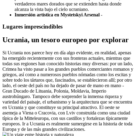
verdaderos mares dorados que se extienden hasta donde
alcanza la vista bajo el cielo ucraniano.
Inmersión artística en Mystetskyi Arsenal
-
Lugares imprescindibles
Ucrania, un tesoro europeo por explorar
Si Ucrania nos parece hoy en día algo evidente, en realidad, apenas
ha emergido recientemente con sus fronteras actuales, mientras que
todas sus regiones han conocido historias muy diversas: por un lado,
Crimea ha visto pasar a los grandes pueblos comerciantes romanos y
griegos, así como a numerosos pueblos nómadas como los escitas y
sobre todo los tártaros que, fascinados, se establecieron allí; por otro
lado, el oeste del país no ha dejado de pasar de mano en mano -
Gran Ducado de Lituania, Polonia, Moldavia, Imperio
austrohúngaro. Tampoco debe sorprender la inmensa riqueza y
variedad del paisaje, el urbanismo y la arquitectura que se encuentra
en Ucrania y que constituye su principal atractivo. El oeste se
asemeja a Viena o Cracovia, con Lviv construida como una ciudad
típica de la Mitteleuropa, con sus castillos y fortalezas típicamente
europeos. Ir a Ucrania es realmente sumergirse en la historia de toda
Europa y de las más grandes civilizaciones.