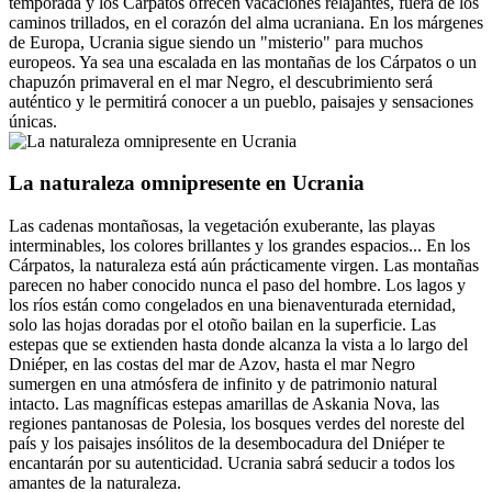
temporada y los Cárpatos ofrecen vacaciones relajantes, fuera de los
caminos trillados, en el corazón del alma ucraniana. En los márgenes
de Europa, Ucrania sigue siendo un "misterio" para muchos
europeos. Ya sea una escalada en las montañas de los Cárpatos o un
chapuzón primaveral en el mar Negro, el descubrimiento será
auténtico y le permitirá conocer a un pueblo, paisajes y sensaciones
únicas.
La naturaleza omnipresente en Ucrania
Las cadenas montañosas, la vegetación exuberante, las playas
interminables, los colores brillantes y los grandes espacios... En los
Cárpatos, la naturaleza está aún prácticamente virgen. Las montañas
parecen no haber conocido nunca el paso del hombre. Los lagos y
los ríos están como congelados en una bienaventurada eternidad,
solo las hojas doradas por el otoño bailan en la superficie. Las
estepas que se extienden hasta donde alcanza la vista a lo largo del
Dniéper, en las costas del mar de Azov, hasta el mar Negro
sumergen en una atmósfera de infinito y de patrimonio natural
intacto. Las magníficas estepas amarillas de Askania Nova, las
regiones pantanosas de Polesia, los bosques verdes del noreste del
país y los paisajes insólitos de la desembocadura del Dniéper te
encantarán por su autenticidad. Ucrania sabrá seducir a todos los
amantes de la naturaleza.