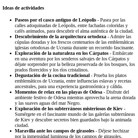
Ideas de actividades
Paseos por el casco antiguo de Leópolis
- Pasea por las
calles adoquinadas de Leópolis, entre fachadas coloridas y
cafés animados, para descubrir el alma auténtica de la ciudad.
Descubrimiento de la arquitectura ortodoxa
- Admire las
cúpulas doradas y los frescos centenarios de las emblemáticas
iglesias ortodoxas de Ucrania durante un recorrido fascinante.
Exploración de la naturaleza en los Cárpatos
- Embárcate
en una aventura por los senderos salvajes de los Cárpatos y
déjate sorprender por la belleza preservada de los bosques, los
prados florecidos y los ríos cristalinos.
Degustación de la cocina tradicional
- Prueba los platos
emblemáticos de Ucrania, entre influencias eslavas y recetas
ancestrales, para una experiencia gastronómica y cálida.
Momentos de relax en las playas de Odesa
- Disfrute del
ambiente festivo de Odesa mientras aprovecha la arena dorada
y las suaves aguas del mar Negro.
Exploración de los subterráneos misteriosos de Kiev
-
Sumérgete en el fascinante mundo de las galerías subterráneas
de Kiev y descubre secretos bien guardados bajo la animada
ciudad.
Maravilla ante los campos de girasoles
- Déjese hechizar
por la inmensidad luminosa de los campos de girasoles,