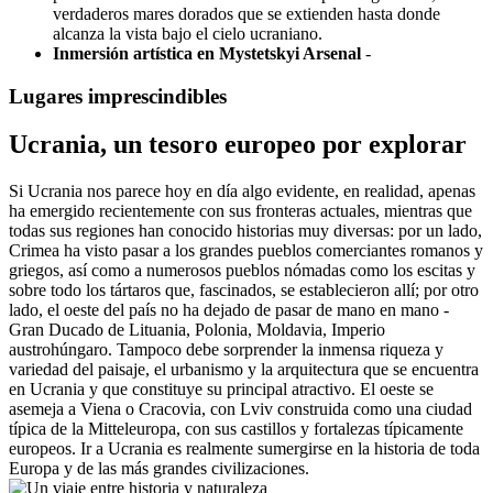
verdaderos mares dorados que se extienden hasta donde
alcanza la vista bajo el cielo ucraniano.
Inmersión artística en Mystetskyi Arsenal
-
Lugares imprescindibles
Ucrania, un tesoro europeo por explorar
Si Ucrania nos parece hoy en día algo evidente, en realidad, apenas
ha emergido recientemente con sus fronteras actuales, mientras que
todas sus regiones han conocido historias muy diversas: por un lado,
Crimea ha visto pasar a los grandes pueblos comerciantes romanos y
griegos, así como a numerosos pueblos nómadas como los escitas y
sobre todo los tártaros que, fascinados, se establecieron allí; por otro
lado, el oeste del país no ha dejado de pasar de mano en mano -
Gran Ducado de Lituania, Polonia, Moldavia, Imperio
austrohúngaro. Tampoco debe sorprender la inmensa riqueza y
variedad del paisaje, el urbanismo y la arquitectura que se encuentra
en Ucrania y que constituye su principal atractivo. El oeste se
asemeja a Viena o Cracovia, con Lviv construida como una ciudad
típica de la Mitteleuropa, con sus castillos y fortalezas típicamente
europeos. Ir a Ucrania es realmente sumergirse en la historia de toda
Europa y de las más grandes civilizaciones.