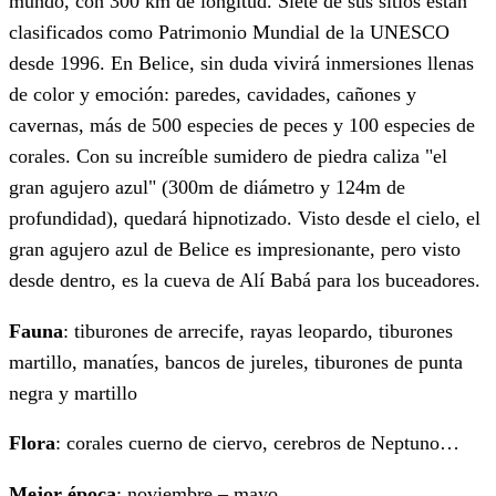
mundo, con 300 km de longitud. Siete de sus sitios están
clasificados como Patrimonio Mundial de la UNESCO
desde 1996. En Belice, sin duda vivirá inmersiones llenas
de color y emoción: paredes, cavidades, cañones y
cavernas, más de 500 especies de peces y 100 especies de
corales. Con su increíble sumidero de piedra caliza "el
gran agujero azul" (300m de diámetro y 124m de
profundidad), quedará hipnotizado. Visto desde el cielo, el
gran agujero azul de Belice es impresionante, pero visto
desde dentro, es la cueva de Alí Babá para los buceadores.
Fauna
: tiburones de arrecife, rayas leopardo, tiburones
martillo, manatíes, bancos de jureles, tiburones de punta
negra y martillo
Flora
: corales cuerno de ciervo, cerebros de Neptuno…
Mejor época
: noviembre – mayo