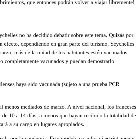
cubrimientos, que entonces podrán volver a viajar libremente!
eychelles no ha decidido debatir sobre este tema. Quizás por
En efecto, dependiendo en gran parte del turismo, Seychelles
marzo, más de la mitad de los habitantes estén vacunados.
 sido completamente vacunados y puedan demostrarlo
ellenses haya sido vacunada (sujeto a una prueba PCR
a al menos mediados de marzo. A nivel nacional, los franceses
de 10 a 14 días, a menos que hayan recibido la totalidad de
zará a su cargo en lugares apropiados.
reada por la pandemia. Este modelo se aplicará estrictamente