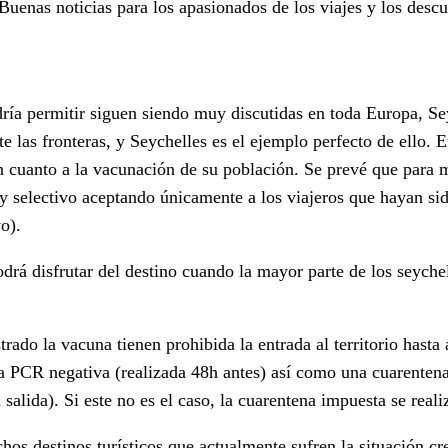
 ¡Buenas noticias para los apasionados de los viajes y los des
odría permitir siguen siendo muy discutidas en toda Europa, S
 las fronteras, y Seychelles es el ejemplo perfecto de ello. 
en cuanto a la vacunación de su población. Se prevé que para 
á muy selectivo aceptando únicamente a los viajeros que hayan
o).
drá disfrutar del destino cuando la mayor parte de los seych
trado la vacuna tienen prohibida la entrada al territorio hast
 PCR negativa (realizada 48h antes) así como una cuarentena 
alida). Si este no es el caso, la cuarentena impuesta se reali
hos destinos turísticos que actualmente sufren la situación c