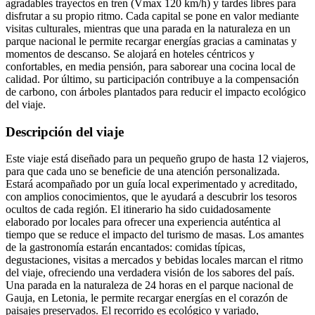
agradables trayectos en tren (Vmax 120 km/h) y tardes libres para
disfrutar a su propio ritmo. Cada capital se pone en valor mediante
visitas culturales, mientras que una parada en la naturaleza en un
parque nacional le permite recargar energías gracias a caminatas y
momentos de descanso. Se alojará en hoteles céntricos y
confortables, en media pensión, para saborear una cocina local de
calidad. Por último, su participación contribuye a la compensación
de carbono, con árboles plantados para reducir el impacto ecológico
del viaje.
Descripción del viaje
Este viaje está diseñado para un pequeño grupo de hasta 12 viajeros,
para que cada uno se beneficie de una atención personalizada.
Estará acompañado por un guía local experimentado y acreditado,
con amplios conocimientos, que le ayudará a descubrir los tesoros
ocultos de cada región. El itinerario ha sido cuidadosamente
elaborado por locales para ofrecer una experiencia auténtica al
tiempo que se reduce el impacto del turismo de masas. Los amantes
de la gastronomía estarán encantados: comidas típicas,
degustaciones, visitas a mercados y bebidas locales marcan el ritmo
del viaje, ofreciendo una verdadera visión de los sabores del país.
Una parada en la naturaleza de 24 horas en el parque nacional de
Gauja, en Letonia, le permite recargar energías en el corazón de
paisajes preservados. El recorrido es ecológico y variado,