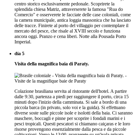
centro storico esclusivamente pedonale. Scoprirete la
splendida chiesa Matriz, attraverserete la famosa "Rua do
Comercio" e osserverete le facciate delle case coloniali, come
la camera municipale, antica loggia massonica che ha lasciato
delle tracce. Finirete al porto del villaggio per contemplare il
mercato del pesce, che risale al XVIII secolo e funziona
ancora oggi. Pranzo e cena liberi. Notte alla Pousada Porto
Imperial.
día 5
Visita della magnifica baia di Paraty.
Colazione brasiliana servita al ristorante dell'hotel. A partire
dalle 9:30, partenza a piedi per raggiungere il porto, circa 15
minuti dopo l'inizio della camminata. Si sale a bordo di una
piccola barca (in privato, solo voi e la guida). Si effettuano
diverse soste sulle piccole isole e isolotti della baia. Ci saranno
maschere, boccagli e pinne per scoprire i fondali marini e i
pesci tropicali. Questi pescatori si chiamano caiçaras e le loro
risorse provengono essenzialmente dalla pesca e da piccole
coltivazioni. Verso le 13:00, pranzerete su un'isola privata,