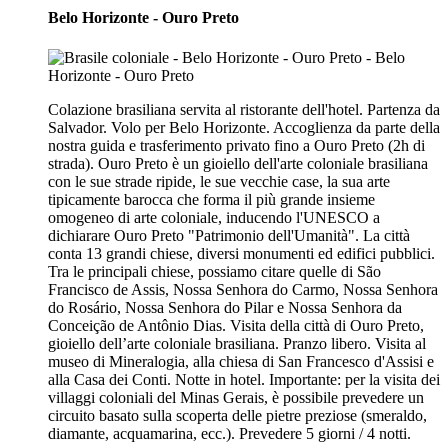
Belo Horizonte - Ouro Preto
Colazione brasiliana servita al ristorante dell'hotel. Partenza da
Salvador. Volo per Belo Horizonte. Accoglienza da parte della
nostra guida e trasferimento privato fino a Ouro Preto (2h di
strada). Ouro Preto è un gioiello dell'arte coloniale brasiliana
con le sue strade ripide, le sue vecchie case, la sua arte
tipicamente barocca che forma il più grande insieme
omogeneo di arte coloniale, inducendo l'UNESCO a
dichiarare Ouro Preto "Patrimonio dell'Umanità". La città
conta 13 grandi chiese, diversi monumenti ed edifici pubblici.
Tra le principali chiese, possiamo citare quelle di São
Francisco de Assis, Nossa Senhora do Carmo, Nossa Senhora
do Rosário, Nossa Senhora do Pilar e Nossa Senhora da
Conceição de Antônio Dias. Visita della città di Ouro Preto,
gioiello dell’arte coloniale brasiliana. Pranzo libero. Visita al
museo di Mineralogia, alla chiesa di San Francesco d'Assisi e
alla Casa dei Conti. Notte in hotel. Importante: per la visita dei
villaggi coloniali del Minas Gerais, è possibile prevedere un
circuito basato sulla scoperta delle pietre preziose (smeraldo,
diamante, acquamarina, ecc.). Prevedere 5 giorni / 4 notti.