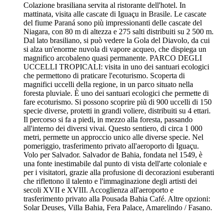
Colazione brasiliana servita al ristorante dell'hotel. In
mattinata, visita alle cascate di Iguaçu in Brasile. Le cascate
del fiume Paraná sono più impressionanti delle cascate del
Niagara, con 80 m di altezza e 275 salti distribuiti su 2 500 m.
Dal lato brasiliano, si può vedere la Gola del Diavolo, da cui
si alza un'enorme nuvola di vapore acqueo, che dispiega un
magnifico arcobaleno quasi permanente. PARCO DEGLI
UCCELLI TROPICALI: visita in uno dei santuari ecologici
che permettono di praticare l'ecoturismo. Scoperta di
magnifici uccelli della regione, in un parco situato nella
foresta pluviale. È uno dei santuari ecologici che permette di
fare ecoturismo. Si possono scoprire più di 900 uccelli di 150
specie diverse, protetti in grandi voliere, distribuiti su 4 ettari.
Il percorso si fa a piedi, in mezzo alla foresta, passando
all'interno dei diversi vivai. Questo sentiero, di circa 1 000
metri, permette un approccio unico alle diverse specie. Nel
pomeriggio, trasferimento privato all'aeroporto di Iguaçu.
Volo per Salvador. Salvador de Bahia, fondata nel 1549, è
una fonte inestimabile dal punto di vista dell'arte coloniale e
per i visitatori, grazie alla profusione di decorazioni esuberanti
che riflettono il talento e l'immaginazione degli artisti dei
secoli XVII e XVIII. Accoglienza all'aeroporto e
trasferimento privato alla Pousada Bahia Café. Altre opzioni:
Solar Deuses, Villa Bahia, Fera Palace, Amarelindo / Fasano.