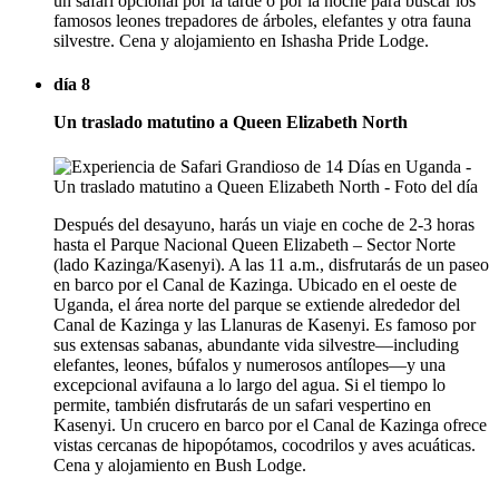
un safari opcional por la tarde o por la noche para buscar los
famosos leones trepadores de árboles, elefantes y otra fauna
silvestre. Cena y alojamiento en Ishasha Pride Lodge.
día 8
Un traslado matutino a Queen Elizabeth North
Después del desayuno, harás un viaje en coche de 2-3 horas
hasta el Parque Nacional Queen Elizabeth – Sector Norte
(lado Kazinga/Kasenyi). A las 11 a.m., disfrutarás de un paseo
en barco por el Canal de Kazinga. Ubicado en el oeste de
Uganda, el área norte del parque se extiende alrededor del
Canal de Kazinga y las Llanuras de Kasenyi. Es famoso por
sus extensas sabanas, abundante vida silvestre—including
elefantes, leones, búfalos y numerosos antílopes—y una
excepcional avifauna a lo largo del agua. Si el tiempo lo
permite, también disfrutarás de un safari vespertino en
Kasenyi. Un crucero en barco por el Canal de Kazinga ofrece
vistas cercanas de hipopótamos, cocodrilos y aves acuáticas.
Cena y alojamiento en Bush Lodge.