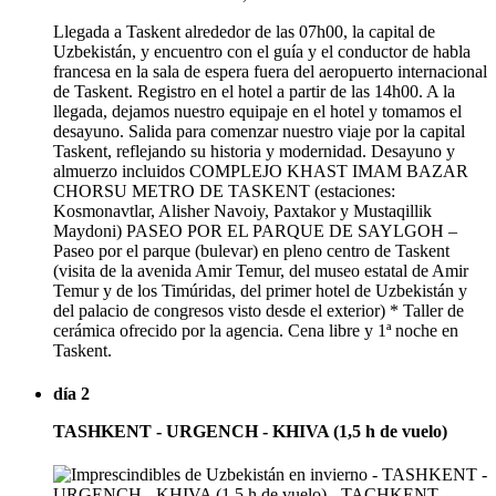
Llegada a Taskent alrededor de las 07h00, la capital de
Uzbekistán, y encuentro con el guía y el conductor de habla
francesa en la sala de espera fuera del aeropuerto internacional
de Taskent. Registro en el hotel a partir de las 14h00. A la
llegada, dejamos nuestro equipaje en el hotel y tomamos el
desayuno. Salida para comenzar nuestro viaje por la capital
Taskent, reflejando su historia y modernidad. Desayuno y
almuerzo incluidos COMPLEJO KHAST IMAM BAZAR
CHORSU METRO DE TASKENT (estaciones:
Kosmonavtlar, Alisher Navoiy, Paxtakor y Mustaqillik
Maydoni) PASEO POR EL PARQUE DE SAYLGOH –
Paseo por el parque (bulevar) en pleno centro de Taskent
(visita de la avenida Amir Temur, del museo estatal de Amir
Temur y de los Timúridas, del primer hotel de Uzbekistán y
del palacio de congresos visto desde el exterior) * Taller de
cerámica ofrecido por la agencia. Cena libre y 1ª noche en
Taskent.
día 2
TASHKENT - URGENCH - KHIVA (1,5 h de vuelo)