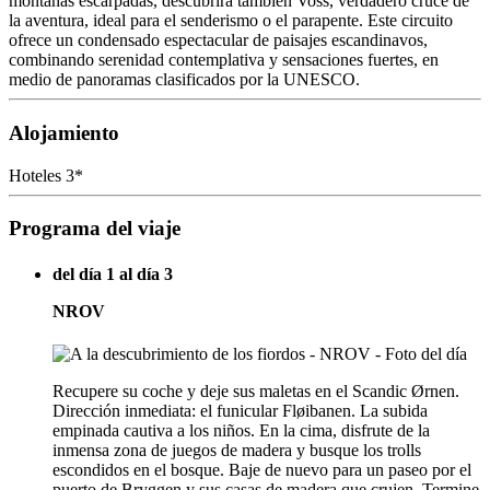
montañas escarpadas, descubrirá también Voss, verdadero cruce de
la aventura, ideal para el senderismo o el parapente. Este circuito
ofrece un condensado espectacular de paisajes escandinavos,
combinando serenidad contemplativa y sensaciones fuertes, en
medio de panoramas clasificados por la UNESCO.
Alojamiento
Hoteles 3*
Programa del viaje
del día 1 al día 3
NROV
Recupere su coche y deje sus maletas en el Scandic Ørnen.
Dirección inmediata: el funicular Fløibanen. La subida
empinada cautiva a los niños. En la cima, disfrute de la
inmensa zona de juegos de madera y busque los trolls
escondidos en el bosque. Baje de nuevo para un paseo por el
puerto de Bryggen y sus casas de madera que crujen. Termine