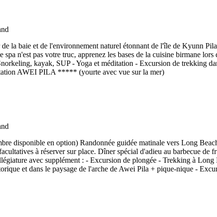
er de la baie et de l'environnement naturel étonnant de l'île de Kyunn Pila,
e spa n'est pas votre truc, apprenez les bases de la cuisine birmane lors
 - Snorkeling, kayak, SUP - Yoga et méditation - Excursion de trekking d
a station AWEI PILA ***** (yourte avec vue sur la mer)
hambre disponible en option) Randonnée guidée matinale vers Long Beac
 facultatives à réserver sur place. Dîner spécial d'adieu au barbecue de f
llégiature avec supplément : - Excursion de plongée - Trekking à Long B
orique et dans le paysage de l'arche de Awei Pila + pique-nique - Excu