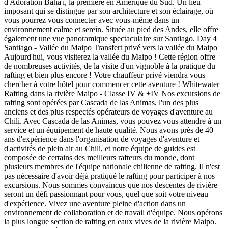
d'Adoration Bahá'í, la première en Amérique du Sud. Un lieu
imposant qui se distingue par son architecture et son éclairage, où
vous pourrez vous connecter avec vous-même dans un
environnement calme et serein. Située au pied des Andes, elle offre
également une vue panoramique spectaculaire sur Santiago. Day 4
Santiago - Vallée du Maipo Transfert privé vers la vallée du Maipo
Aujourd'hui, vous visiterez la vallée du Maipo ! Cette région offre
de nombreuses activités, de la visite d'un vignoble à la pratique du
rafting et bien plus encore ! Votre chauffeur privé viendra vous
chercher à votre hôtel pour commencer cette aventure ! Whitewater
Rafting dans la rivière Maipo - Classe IV & +IV Nos excursions de
rafting sont opérées par Cascada de las Animas, l'un des plus
anciens et des plus respectés opérateurs de voyages d'aventure au
Chili. Avec Cascada de las Animas, vous pouvez vous attendre à un
service et un équipement de haute qualité. Nous avons près de 40
ans d'expérience dans l'organisation de voyages d'aventure et
d'activités de plein air au Chili, et notre équipe de guides est
composée de certains des meilleurs rafteurs du monde, dont
plusieurs membres de l'équipe nationale chilienne de rafting. Il n'est
pas nécessaire d'avoir déjà pratiqué le rafting pour participer à nos
excursions. Nous sommes convaincus que nos descentes de rivière
seront un défi passionnant pour vous, quel que soit votre niveau
d'expérience. Vivez une aventure pleine d'action dans un
environnement de collaboration et de travail d'équipe. Nous opérons
la plus longue section de rafting en eaux vives de la rivière Maipo.