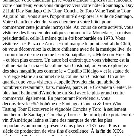
votre chauffeur, vous vous dirigerez vers votre hôtel à Santiago. Day
2 Half Day Santiago City Tour, Concha & Toro Wine Tasting Tour
Aujourd'hui, vous aurez l'opportunité d'explorer la ville de Santiago.
Votre chauffeur viendra vous chercher à votre hôtel pour
commencer cette journée incroyable. Au cours de cette activité, vous
visiterez des lieux emblématiques comme « La Moneda », la maison
présidentielle, celle-là même qui a été bombardée en 1973. Vous
visiterez la « Plaza de Armas » qui marque le point central du Chili,
où vous découvrirez la culture chilienne avec de la musique live, de
la nourriture de rue comme les « Sopaipillas », « Mote con Huesillo
» et bien plus encore. Un autre bel endroit que vous visiterez est la
colline Santa Lucia et la colline San Cristobal, où vous explorerez
des sites magnifiques comme le « Castillo Hidalgo » et la statue de
la Vierge Marie au sommet de la colline San Cristobal. Un autre
quartier que vous visiterez s'appelle Providencia, qui abrite de
nombreux restaurants, bars, musées, parcs et le Costanera Center, le
plus haut bâtiment d'Amérique du Sud avec le plus grand centre
commercial également. En parcourant Providencia, vous
découvrirez le côté bohème de Santiago. Concha & Toro Wine
Tasting Tour Découvrez le vignoble Concha y Toro, à seulement
une heure de Santiago. Concha y Toro est le principal exportateur de
vin d'Amérique latine et l'une des marques de vin les plus
importantes au monde, présente dans plus de 135 pays. Plus d'un
siècle de production de vins fins d'excellence. À la fin du XIXe