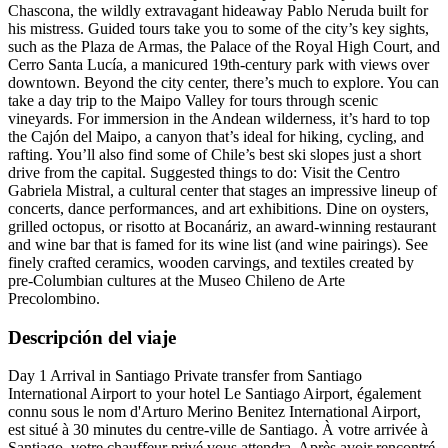
Chascona, the wildly extravagant hideaway Pablo Neruda built for
his mistress. Guided tours take you to some of the city’s key sights,
such as the Plaza de Armas, the Palace of the Royal High Court, and
Cerro Santa Lucía, a manicured 19th-century park with views over
downtown. Beyond the city center, there’s much to explore. You can
take a day trip to the Maipo Valley for tours through scenic
vineyards. For immersion in the Andean wilderness, it’s hard to top
the Cajón del Maipo, a canyon that’s ideal for hiking, cycling, and
rafting. You’ll also find some of Chile’s best ski slopes just a short
drive from the capital. Suggested things to do: Visit the Centro
Gabriela Mistral, a cultural center that stages an impressive lineup of
concerts, dance performances, and art exhibitions. Dine on oysters,
grilled octopus, or risotto at Bocanáriz, an award-winning restaurant
and wine bar that is famed for its wine list (and wine pairings). See
finely crafted ceramics, wooden carvings, and textiles created by
pre-Columbian cultures at the Museo Chileno de Arte
Precolombino.
Descripción del viaje
Day 1 Arrival in Santiago Private transfer from Santiago
International Airport to your hotel Le Santiago Airport, également
connu sous le nom d'Arturo Merino Benitez International Airport,
est situé à 30 minutes du centre-ville de Santiago. À votre arrivée à
Santiago, votre chauffeur privé vous attendra. Après avoir rencontré