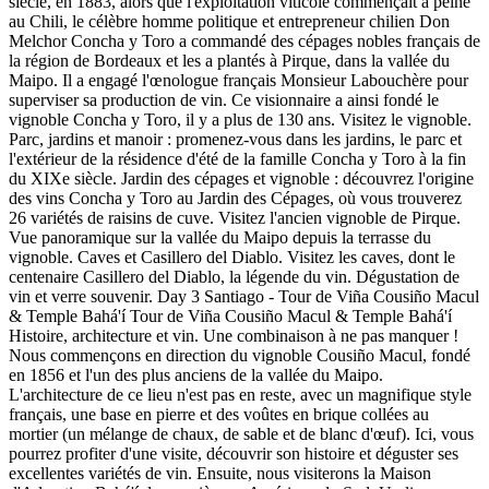
siècle, en 1883, alors que l'exploitation viticole commençait à peine
au Chili, le célèbre homme politique et entrepreneur chilien Don
Melchor Concha y Toro a commandé des cépages nobles français de
la région de Bordeaux et les a plantés à Pirque, dans la vallée du
Maipo. Il a engagé l'œnologue français Monsieur Labouchère pour
superviser sa production de vin. Ce visionnaire a ainsi fondé le
vignoble Concha y Toro, il y a plus de 130 ans. Visitez le vignoble.
Parc, jardins et manoir : promenez-vous dans les jardins, le parc et
l'extérieur de la résidence d'été de la famille Concha y Toro à la fin
du XIXe siècle. Jardin des cépages et vignoble : découvrez l'origine
des vins Concha y Toro au Jardin des Cépages, où vous trouverez
26 variétés de raisins de cuve. Visitez l'ancien vignoble de Pirque.
Vue panoramique sur la vallée du Maipo depuis la terrasse du
vignoble. Caves et Casillero del Diablo. Visitez les caves, dont le
centenaire Casillero del Diablo, la légende du vin. Dégustation de
vin et verre souvenir. Day 3 Santiago - Tour de Viña Cousiño Macul
& Temple Bahá'í Tour de Viña Cousiño Macul & Temple Bahá'í
Histoire, architecture et vin. Une combinaison à ne pas manquer !
Nous commençons en direction du vignoble Cousiño Macul, fondé
en 1856 et l'un des plus anciens de la vallée du Maipo.
L'architecture de ce lieu n'est pas en reste, avec un magnifique style
français, une base en pierre et des voûtes en brique collées au
mortier (un mélange de chaux, de sable et de blanc d'œuf). Ici, vous
pourrez profiter d'une visite, découvrir son histoire et déguster ses
excellentes variétés de vin. Ensuite, nous visiterons la Maison