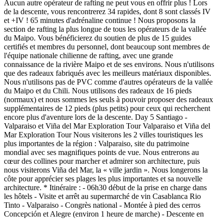
Aucun autre opérateur de rafting ne peut vous en offrir plus ! Lors
de la descente, vous rencontrerez 34 rapides, dont 8 sont classés IV
et +IV ! 65 minutes d'adrénaline continue ! Nous proposons la
section de rafting la plus longue de tous les opérateurs de la vallée
du Maipo. Vous bénéficierez du soutien de plus de 15 guides
certifiés et membres du personnel, dont beaucoup sont membres de
l'équipe nationale chilienne de rafting, avec une grande
connaissance de la rivière Maipo et de ses environs. Nous n'utilisons
que des radeaux fabriqués avec les meilleurs matériaux disponibles.
Nous n'utilisons pas de PVC comme d'autres opérateurs de la vallée
du Maipo et du Chili. Nous utilisons des radeaux de 16 pieds
(normaux) et nous sommes les seuls à pouvoir proposer des radeaux
supplémentaires de 12 pieds (plus petits) pour ceux qui recherchent
encore plus d'aventure lors de la descente. Day 5 Santiago -
Valparaiso et Viña del Mar Exploration Tour Valparaiso et Viña del
Mar Exploration Tour Nous visiterons les 2 villes touristiques les
plus importantes de la région : Valparaiso, site du patrimoine
mondial avec ses magnifiques points de vue. Nous entrerons au
cœur des collines pour marcher et admirer son architecture, puis
nous visiterons Viña del Mar, la « ville jardin ». Nous longerons la
côte pour apprécier ses plages les plus importantes et sa nouvelle
architecture. * Itinéraire : - 06h30 début de la prise en charge dans
les hôtels - Visite et arrêt au supermarché de vin Casablanca Rio
Tinto - Valparaiso - Congrès national - Montée à pied des cerros
Concepción et Alegre (environ 1 heure de marche) - Descente en