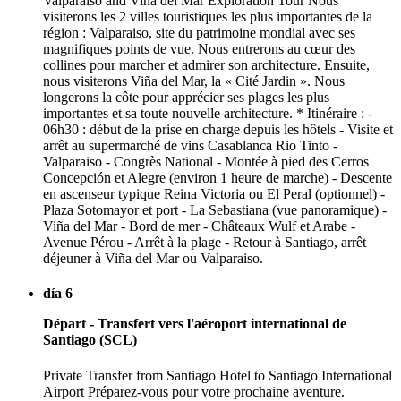
Valparaiso and Viña del Mar Exploration Tour Nous
visiterons les 2 villes touristiques les plus importantes de la
région : Valparaiso, site du patrimoine mondial avec ses
magnifiques points de vue. Nous entrerons au cœur des
collines pour marcher et admirer son architecture. Ensuite,
nous visiterons Viña del Mar, la « Cité Jardin ». Nous
longerons la côte pour apprécier ses plages les plus
importantes et sa toute nouvelle architecture. * Itinéraire : -
06h30 : début de la prise en charge depuis les hôtels - Visite et
arrêt au supermarché de vins Casablanca Rio Tinto -
Valparaiso - Congrès National - Montée à pied des Cerros
Concepción et Alegre (environ 1 heure de marche) - Descente
en ascenseur typique Reina Victoria ou El Peral (optionnel) -
Plaza Sotomayor et port - La Sebastiana (vue panoramique) -
Viña del Mar - Bord de mer - Châteaux Wulf et Arabe -
Avenue Pérou - Arrêt à la plage - Retour à Santiago, arrêt
déjeuner à Viña del Mar ou Valparaiso.
día 6
Départ - Transfert vers l'aéroport international de
Santiago (SCL)
Private Transfer from Santiago Hotel to Santiago International
Airport Préparez-vous pour votre prochaine aventure.