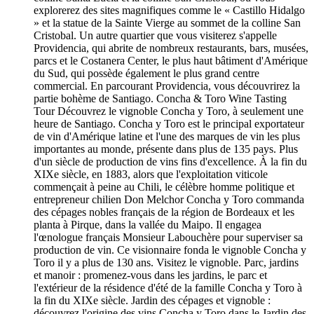
explorerez des sites magnifiques comme le « Castillo Hidalgo
» et la statue de la Sainte Vierge au sommet de la colline San
Cristobal. Un autre quartier que vous visiterez s'appelle
Providencia, qui abrite de nombreux restaurants, bars, musées,
parcs et le Costanera Center, le plus haut bâtiment d'Amérique
du Sud, qui possède également le plus grand centre
commercial. En parcourant Providencia, vous découvrirez la
partie bohème de Santiago. Concha & Toro Wine Tasting
Tour Découvrez le vignoble Concha y Toro, à seulement une
heure de Santiago. Concha y Toro est le principal exportateur
de vin d'Amérique latine et l'une des marques de vin les plus
importantes au monde, présente dans plus de 135 pays. Plus
d'un siècle de production de vins fins d'excellence. À la fin du
XIXe siècle, en 1883, alors que l'exploitation viticole
commençait à peine au Chili, le célèbre homme politique et
entrepreneur chilien Don Melchor Concha y Toro commanda
des cépages nobles français de la région de Bordeaux et les
planta à Pirque, dans la vallée du Maipo. Il engagea
l'œnologue français Monsieur Labouchère pour superviser sa
production de vin. Ce visionnaire fonda le vignoble Concha y
Toro il y a plus de 130 ans. Visitez le vignoble. Parc, jardins
et manoir : promenez-vous dans les jardins, le parc et
l'extérieur de la résidence d'été de la famille Concha y Toro à
la fin du XIXe siècle. Jardin des cépages et vignoble :
découvrez l'origine des vins Concha y Toro dans le Jardin des