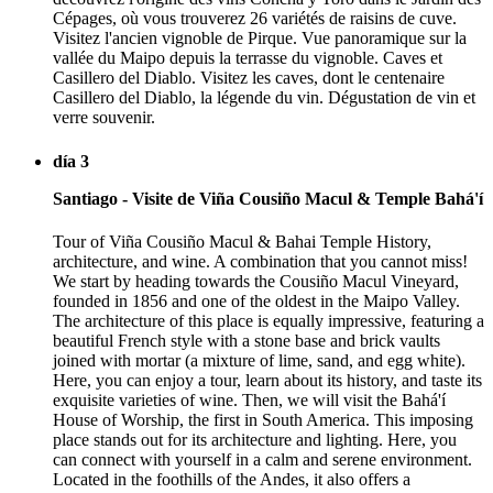
Cépages, où vous trouverez 26 variétés de raisins de cuve.
Visitez l'ancien vignoble de Pirque. Vue panoramique sur la
vallée du Maipo depuis la terrasse du vignoble. Caves et
Casillero del Diablo. Visitez les caves, dont le centenaire
Casillero del Diablo, la légende du vin. Dégustation de vin et
verre souvenir.
día 3
Santiago - Visite de Viña Cousiño Macul & Temple Bahá'í
Tour of Viña Cousiño Macul & Bahai Temple History,
architecture, and wine. A combination that you cannot miss!
We start by heading towards the Cousiño Macul Vineyard,
founded in 1856 and one of the oldest in the Maipo Valley.
The architecture of this place is equally impressive, featuring a
beautiful French style with a stone base and brick vaults
joined with mortar (a mixture of lime, sand, and egg white).
Here, you can enjoy a tour, learn about its history, and taste its
exquisite varieties of wine. Then, we will visit the Bahá'í
House of Worship, the first in South America. This imposing
place stands out for its architecture and lighting. Here, you
can connect with yourself in a calm and serene environment.
Located in the foothills of the Andes, it also offers a