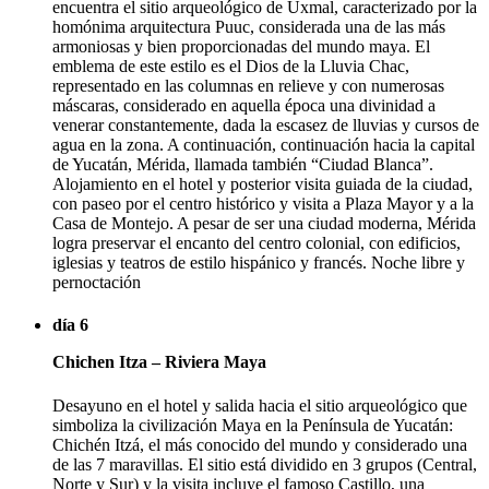
encuentra el sitio arqueológico de Uxmal, caracterizado por la
homónima arquitectura Puuc, considerada una de las más
armoniosas y bien proporcionadas del mundo maya. El
emblema de este estilo es el Dios de la Lluvia Chac,
representado en las columnas en relieve y con numerosas
máscaras, considerado en aquella época una divinidad a
venerar constantemente, dada la escasez de lluvias y cursos de
agua en la zona. A continuación, continuación hacia la capital
de Yucatán, Mérida, llamada también “Ciudad Blanca”.
Alojamiento en el hotel y posterior visita guiada de la ciudad,
con paseo por el centro histórico y visita a Plaza Mayor y a la
Casa de Montejo. A pesar de ser una ciudad moderna, Mérida
logra preservar el encanto del centro colonial, con edificios,
iglesias y teatros de estilo hispánico y francés. Noche libre y
pernoctación
día 6
Chichen Itza – Riviera Maya
Desayuno en el hotel y salida hacia el sitio arqueológico que
simboliza la civilización Maya en la Península de Yucatán:
Chichén Itzá, el más conocido del mundo y considerado una
de las 7 maravillas. El sitio está dividido en 3 grupos (Central,
Norte y Sur) y la visita incluye el famoso Castillo, una