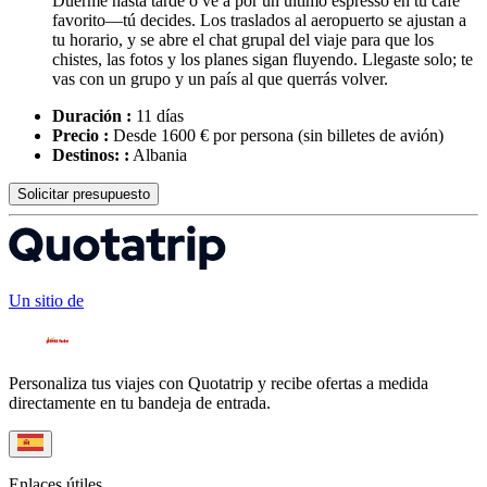
Duerme hasta tarde o ve a por un último espresso en tu café
favorito—tú decides. Los traslados al aeropuerto se ajustan a
tu horario, y se abre el chat grupal del viaje para que los
chistes, las fotos y los planes sigan fluyendo. Llegaste solo; te
vas con un grupo y un país al que querrás volver.
Duración :
11 días
Precio :
Desde 1600 € por persona
(sin billetes de avión)
Destinos: :
Albania
Solicitar presupuesto
Un sitio de
Personaliza tus viajes con Quotatrip y recibe ofertas a medida
directamente en tu bandeja de entrada.
Enlaces útiles