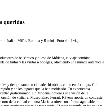
s queridas
 productores de balsámico y queso de Módena, el viaje combina
a de trufas y las visitas a bodegas, ofreciendo una mirada auténtica e
urales y tiempo tanto en ciudades históricas como en el campo. Con
a región y de los lugares que la han moldeado. Tu experiencia
e centro gastronómico. En Módena, obtienes una visión de la
la opción de visitar el Museo Enzo Ferrari. Rávena aporta un contraste
centro de la ciudad con una Marietta ofrece una forma agradable de
iente mediante platos de temporada. El viaje continúa en las colinas,