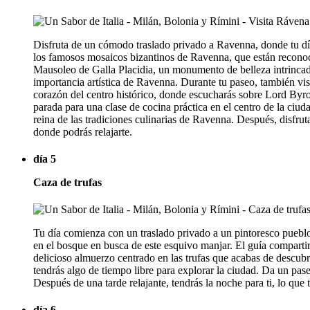
Disfruta de un cómodo traslado privado a Ravenna, donde tu día 
los famosos mosaicos bizantinos de Ravenna, que están reconoc
Mausoleo de Galla Placidia, un monumento de belleza intrincad
importancia artística de Ravenna. Durante tu paseo, también visi
corazón del centro histórico, donde escucharás sobre Lord Byro
parada para una clase de cocina práctica en el centro de la ciu
reina de las tradiciones culinarias de Ravenna. Después, disfrut
donde podrás relajarte.
día 5
Caza de trufas
Tu día comienza con un traslado privado a un pintoresco puebl
en el bosque en busca de este esquivo manjar. El guía compartirá
delicioso almuerzo centrado en las trufas que acabas de descubri
tendrás algo de tiempo libre para explorar la ciudad. Da un pas
Después de una tarde relajante, tendrás la noche para ti, lo que t
día 6