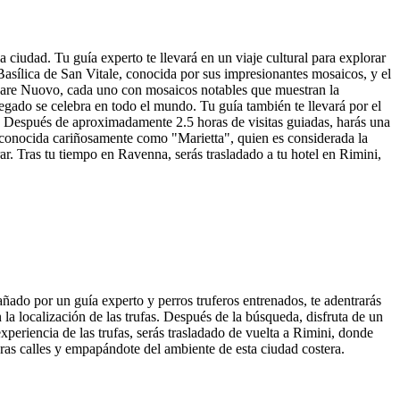
ciudad. Tu guía experto te llevará en un viaje cultural para explorar
sílica de San Vitale, conocida por sus impresionantes mosaicos, y el
inare Nuovo, cada uno con mosaicos notables que muestran la
legado se celebra en todo el mundo. Tu guía también te llevará por el
d. Después de aproximadamente 2.5 horas de visitas guiadas, harás una
l, conocida cariñosamente como "Marietta", quien es considerada la
ar. Tras tu tiempo en Ravenna, serás trasladado a tu hotel en Rimini,
do por un guía experto y perros truferos entrenados, te adentrarás
la localización de las trufas. Después de la búsqueda, disfruta de un
xperiencia de las trufas, serás trasladado de vuelta a Rimini, donde
oras calles y empapándote del ambiente de esta ciudad costera.