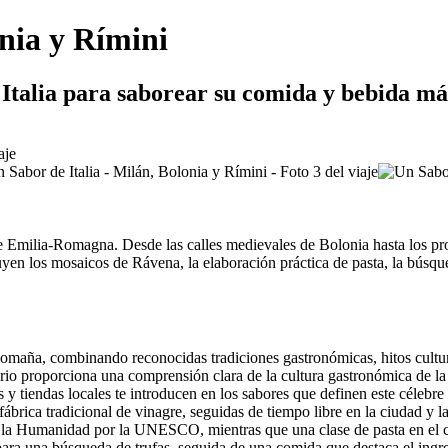
onia y Rímini
 Italia para saborear su comida y bebida má
al de Emilia-Romagna. Desde las calles medievales de Bolonia hasta los
yen los mosaicos de Rávena, la elaboración práctica de pasta, la búsqued
a-Romaña, combinando reconocidas tradiciones gastronómicas, hitos cult
rario proporciona una comprensión clara de la cultura gastronómica de l
 y tiendas locales te introducen en los sabores que definen este célebr
ábrica tradicional de vinagre, seguidas de tiempo libre en la ciudad y 
de la Humanidad por la UNESCO, mientras que una clase de pasta en el 
ara una búsqueda de trufas, seguida de una comida que destaca el ingred