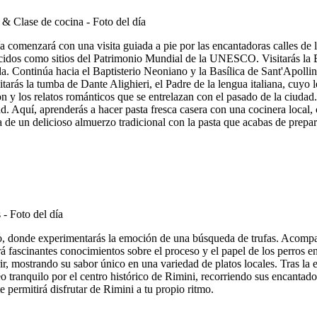
comenzará con una visita guiada a pie por las encantadoras calles de la 
idos como sitios del Patrimonio Mundial de la UNESCO. Visitarás la Ba
a. Continúa hacia el Baptisterio Neoniano y la Basílica de Sant'Apoll
tarás la tumba de Dante Alighieri, el Padre de la lengua italiana, cuyo 
n y los relatos románticos que se entrelazan con el pasado de la ciuda
dad. Aquí, aprenderás a hacer pasta fresca casera con una cocinera loca
a de un delicioso almuerzo tradicional con la pasta que acabas de prepar
o, donde experimentarás la emoción de una búsqueda de trufas. Acompaña
 fascinantes conocimientos sobre el proceso y el papel de los perros en 
r, mostrando su sabor único en una variedad de platos locales. Tras la e
eo tranquilo por el centro histórico de Rimini, recorriendo sus encantad
e permitirá disfrutar de Rimini a tu propio ritmo.