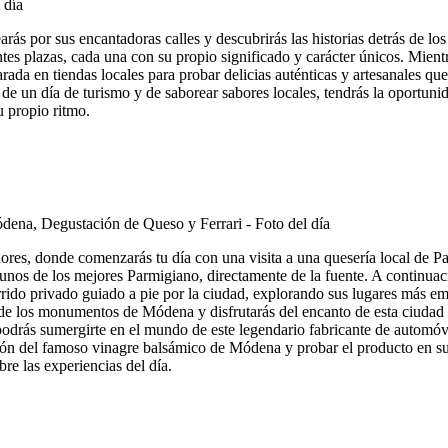
rás por sus encantadoras calles y descubrirás las historias detrás de lo
antes plazas, cada una con su propio significado y carácter únicos. Mien
da en tiendas locales para probar delicias auténticas y artesanales que
 de un día de turismo y de saborear sabores locales, tendrás la oportuni
u propio ritmo.
res, donde comenzarás tu día con una visita a una quesería local de Pa
gunos de los mejores Parmigiano, directamente de la fuente. A continuac
orrido privado guiado a pie por la ciudad, explorando sus lugares más e
s de los monumentos de Módena y disfrutarás del encanto de esta ciudad 
odrás sumergirte en el mundo de este legendario fabricante de automóvile
ón del famoso vinagre balsámico de Módena y probar el producto en sus d
re las experiencias del día.