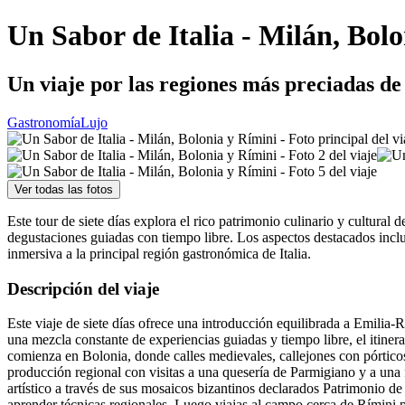
Un Sabor de Italia - Milán, Bol
Un viaje por las regiones más preciadas de
Gastronomía
Lujo
Ver todas las fotos
Este tour de siete días explora el rico patrimonio culinario y cultur
degustaciones guiadas con tiempo libre. Los aspectos destacados inclu
inmersiva a la principal región gastronómica de Italia.
Descripción del viaje
Este viaje de siete días ofrece una introducción equilibrada a Emili
una mezcla constante de experiencias guiadas y tiempo libre, el itine
comienza en Bolonia, donde calles medievales, callejones con pórticos
producción regional con visitas a una quesería de Parmigiano y a una f
artístico a través de sus mosaicos bizantinos declarados Patrimonio 
aprender técnicas regionales. Luego viajas al campo cerca de Rímini p