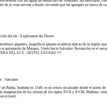
ncuentran con las aguas arcillosas del río Solimões, sin mezclarse. Desp
ués de la cena servida a bordo, recorrido por los igarapés en busca de 
enúfares gigantes, magníficas plantas acuáticas típicas de la región am
o al aeropuerto de Manaos. Vuelo hacia Salvador. Recepción en el aerop
EL FERA PALACE - HOTEL FASANO 5*.
r de Bahía, fundada en 1549, es un tesoro invaluable desde el punto de v
la imaginación de los artistas de los siglos XVII y XVIII. Mañana: visit
en el hotel.