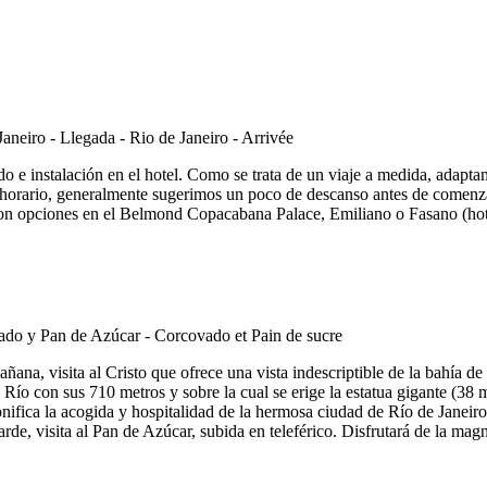
o e instalación en el hotel. Como se trata de un viaje a medida, adaptam
 horario, generalmente sugerimos un poco de descanso antes de comenzar
on opciones en el Belmond Copacabana Palace, Emiliano o Fasano (hote
mañana, visita al Cristo que ofrece una vista indescriptible de la bahía
o con sus 710 metros y sobre la cual se erige la estatua gigante (38 m
onifica la acogida y hospitalidad de la hermosa ciudad de Río de Janeir
tarde, visita al Pan de Azúcar, subida en teleférico. Disfrutará de la ma