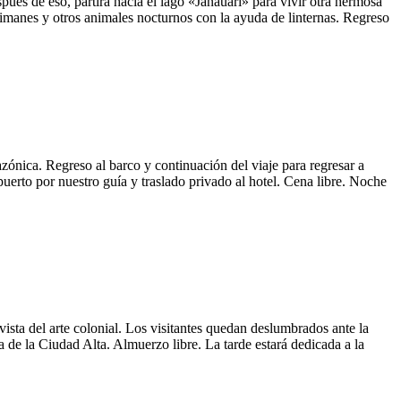
ués de eso, partirá hacia el lago «Janauari» para vivir otra hermosa
caimanes y otros animales nocturnos con la ayuda de linternas. Regreso
azónica. Regreso al barco y continuación del viaje para regresar a
uerto por nuestro guía y traslado privado al hotel. Cena libre. Noche
ista del arte colonial. Los visitantes quedan deslumbrados ante la
a de la Ciudad Alta. Almuerzo libre. La tarde estará dedicada a la