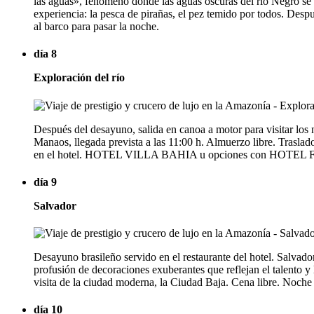
las aguas», fenómeno donde las aguas oscuras del río Negro se e
experiencia: la pesca de pirañas, el pez temido por todos. Desp
al barco para pasar la noche.
día 8
Exploración del río
Después del desayuno, salida en canoa a motor para visitar los n
Manaos, llegada prevista a las 11:00 h. Almuerzo libre. Traslad
en el hotel. HOTEL VILLA BAHIA u opciones con HOT
día 9
Salvador
Desayuno brasileño servido en el restaurante del hotel. Salvado
profusión de decoraciones exuberantes que reflejan el talento y 
visita de la ciudad moderna, la Ciudad Baja. Cena libre. Noche 
día 10