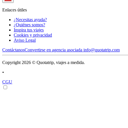
Enlaces útiles
¿Necesitas ayuda?
¿Quiénes somos?
Inspira tus viajes
Cookies y privacidad
Aviso Legal
Contáctanos
Convertirse en agencia asociada
info@quotatrip.com
Copyright 2026 © Quotatrip, viajes a medida.
•
CGU