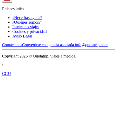
Enlaces útiles
¿Necesitas ayuda?
¿Quiénes somos?
Inspira tus viajes
Cookies y privacidad
Aviso Legal
Contáctanos
Convertirse en agencia asociada
info@quotatrip.com
Copyright 2026 © Quotatrip, viajes a medida.
•
CGU