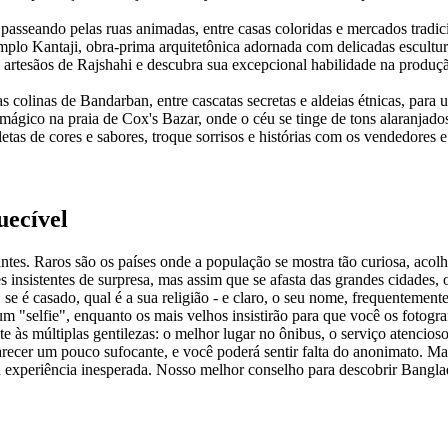
passeando pelas ruas animadas, entre casas coloridas e mercados tradi
plo Kantaji, obra-prima arquitetônica adornada com delicadas escultura
 artesãos de Rajshahi e descubra sua excepcional habilidade na produç
as colinas de Bandarban, entre cascatas secretas e aldeias étnicas, pa
 mágico na praia de Cox's Bazar, onde o céu se tinge de tons alaranjado
letas de cores e sabores, troque sorrisos e histórias com os vendedores 
uecível
ntes. Raros são os países onde a população se mostra tão curiosa, aco
 insistentes de surpresa, mas assim que se afasta das grandes cidades, 
se é casado, qual é a sua religião - e claro, o seu nome, frequentemen
 um "selfie", enquanto os mais velhos insistirão para que você os foto
 às múltiplas gentilezas: o melhor lugar no ônibus, o serviço atencioso
ecer um pouco sufocante, e você poderá sentir falta do anonimato. Mas s
 experiência inesperada. Nosso melhor conselho para descobrir Banglad