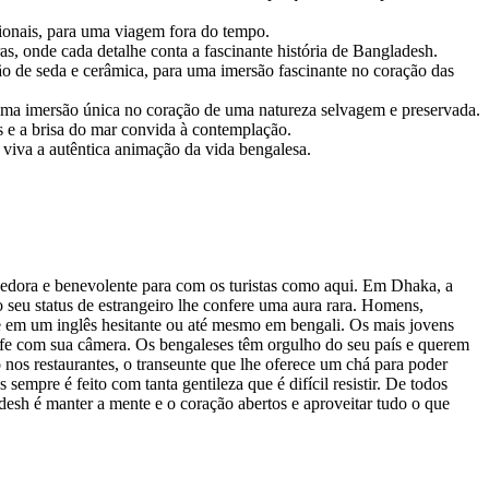
cionais, para uma viagem fora do tempo.
s, onde cada detalhe conta a fascinante história de Bangladesh.
ão de seda e cerâmica, para uma imersão fascinante no coração das
ra uma imersão única no coração de uma natureza selvagem e preservada.
s e a brisa do mar convida à contemplação.
e viva a autêntica animação da vida bengalesa.
lhedora e benevolente para com os turistas como aqui. Em Dhaka, a
o seu status de estrangeiro lhe confere uma aura rara. Homens,
te em um inglês hesitante ou até mesmo em bengali. Os mais jovens
grafe com sua câmera. Os bengaleses têm orgulho do seu país e querem
 nos restaurantes, o transeunte que lhe oferece um chá para poder
empre é feito com tanta gentileza que é difícil resistir. De todos
esh é manter a mente e o coração abertos e aproveitar tudo o que