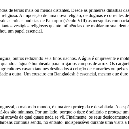
ndas de terras mais ou menos distantes. Desde as primeiras dinastias da
religiosa. A imposição de uma nova religião, de dogmas e correntes d
Desde as ruínas budistas de Paharpur (século VIII) às mesquitas compac
 tantos vestígios religiosos quanto influências que moldaram sua ident
hou um papel essencial.
argura, outros reduzindo-se a finos riachos. A água é onipresente e mo
 quando a água é bombeada para irrigar os campos de arroz. Os carguei
 agricultores cavam tanques destinados à criação de camarões ou peixe
ade a outra. Um cruzeiro em Bangladesh é essencial, mesmo que dure a
uezal, o maior do mundo, é uma área protegida e desabitada. As espéc
tá-los são mínimas. Por um lado, porque o tigre é solitário e protege u
ral através da qual quase nada se vê. Finalmente, os seus deslocamento
arbans continua sendo, no entanto, indispensável durante uma visita a