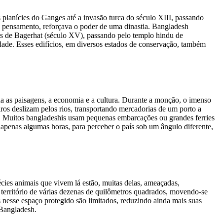
s planícies do Ganges até a invasão turca do século XIII, passando
e pensamento, reforçava o poder de uma dinastia. Bangladesh
tas de Bagerhat (século XV), passando pelo templo hindu de
idade. Esses edifícios, em diversos estados de conservação, também
lda as paisagens, a economia e a cultura. Durante a monção, o imenso
ros deslizam pelos rios, transportando mercadorias de um porto a
s. Muitos bangladeshis usam pequenas embarcações ou grandes ferries
penas algumas horas, para perceber o país sob um ângulo diferente,
ies animais que vivem lá estão, muitas delas, ameaçadas,
m território de várias dezenas de quilômetros quadrados, movendo-se
s nesse espaço protegido são limitados, reduzindo ainda mais suas
 Bangladesh.