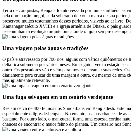
Terra de conquistas, Bengala foi atravessada por muitas influências vi
pela dominação mogol, cada soberano deixou a marca de sua pertença 
preservou muitos testemunhos desses períodos, visíveis ao ar livre. 
Kantanagar (século XVIII) e a igreja armênia de Dhaka, o país guarda
testemunham a evolução arquitetônica onde o tijolo sempre desempen
Uma viagem pelas águas e tradições
O país é atravessado por 700 rios, alguns com vários quilômetros de l
delta fica submerso por vários meses. Em seguida vem a estação seca,
outro. Os pescadores vão e vêm para mover e levantar suas redes. Os
diariamente para cruzar de uma margem à outra, ou mesmo de uma cid
mas igualmente relevante.
Uma fuga selvagem em um cenário verdejante
Restam cerca de 400 felinos nos Sundarbans em Bangladesh. Este mang
especialmente o tigre-de-bengala. No entanto, as suas chances de avis
bastante. Por outro lado, o manguezal forma uma espessa cortina natu
chances de encontrar o maior felino do planeta. Um cruzeiro nos Sund