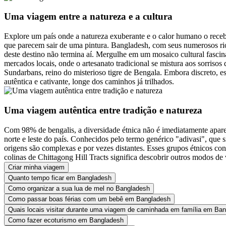
Uma viagem entre a natureza e a cultura
Explore um país onde a natureza exuberante e o calor humano o receb
que parecem sair de uma pintura. Bangladesh, com seus numerosos rio
deste destino não termina aí. Mergulhe em um mosaico cultural fascin
mercados locais, onde o artesanato tradicional se mistura aos sorriso
Sundarbans, reino do misterioso tigre de Bengala. Embora discreto, e
autêntica e cativante, longe dos caminhos já trilhados.
Uma viagem autêntica entre tradição e natureza
Com 98% de bengalis, a diversidade étnica não é imediatamente apare
norte e leste do país. Conhecidos pelo termo genérico "adivasi", que s
origens são complexas e por vezes distantes. Esses grupos étnicos c
colinas de Chittagong Hill Tracts significa descobrir outros modos de
Criar minha viagem
Quanto tempo ficar em Bangladesh
Como organizar a sua lua de mel no Bangladesh
Como passar boas férias com um bebê em Bangladesh
Quais locais visitar durante uma viagem de caminhada em família em Ba
Como fazer ecoturismo em Bangladesh