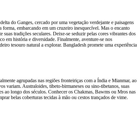
 delta do Ganges, cercado por uma vegetação verdejante e paisagens
tra forma, embarcando em um cruzeiro inesquecível. Mas o encanto
suas tradições seculares. Deixe-se seduzir pelas cores vibrantes dos
co em história e diversidade. Finalmente, aventure-se nos
deiro tesouro natural a explorar. Bangladesh promete uma experiência
lmente agrupadas nas regiões fronteiriças com a Índia e Mianmar, ao
vos variam. Australoides, tibeto-birmaneses ou sino-tibetanos, suas
dições ao longo dos séculos. Conhecer os Chakmas, Bawms ou Mros nas
mprar belas coberturas tecidas à mão ou cestos trançados de vime.