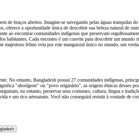
em de braços abertos. Imagine-se navegando pelas águas tranquilas do
s, oferece a oportunidade única de descobrir sua beleza natural de ou
ante ao encontrar comunidades indígenas que preservam orgulhosamente 
s dos habitantes. Cada encontro é um convite para descobrir um mundo ri
ste majestoso felino vela por este manguezal único no mundo, um verda
nte. No entanto, Bangladesh possui 27 comunidades indígenas, principa
ignifica "aborígene" ou "povo originário", as origens étnicas desses po
onseguiram, no entanto, preservar seus costumes, cultura, língua e tra
 vida e um rico artesanato. Você não conseguirá resistir à vontade de co
ngladesh