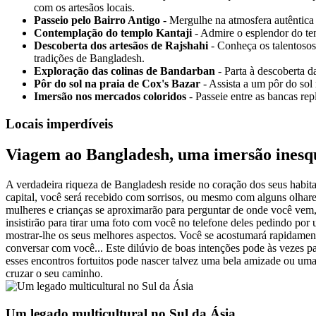
com os artesãos locais.
Passeio pelo Bairro Antigo
- Mergulhe na atmosfera autêntica 
Contemplação do templo Kantaji
- Admire o esplendor do tem
Descoberta dos artesãos de Rajshahi
- Conheça os talentosos
tradições de Bangladesh.
Exploração das colinas de Bandarban
- Parta à descoberta d
Pôr do sol na praia de Cox's Bazar
- Assista a um pôr do sol
Imersão nos mercados coloridos
- Passeie entre as bancas rep
Locais imperdíveis
Viagem ao Bangladesh, uma imersão inesq
A verdadeira riqueza de Bangladesh reside no coração dos seus habita
capital, você será recebido com sorrisos, ou mesmo com alguns olhares
mulheres e crianças se aproximarão para perguntar de onde você vem, 
insistirão para tirar uma foto com você no telefone deles pedindo por
mostrar-lhe os seus melhores aspectos. Você se acostumará rapidamente
conversar com você... Este dilúvio de boas intenções pode às vezes par
esses encontros fortuitos pode nascer talvez uma bela amizade ou uma
cruzar o seu caminho.
Um legado multicultural no Sul da Ásia