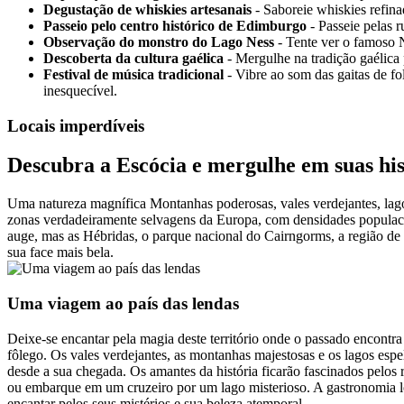
Degustação de whiskies artesanais
- Saboreie whiskies refina
Passeio pelo centro histórico de Edimburgo
- Passeie pelas 
Observação do monstro do Lago Ness
- Tente ver o famoso N
Descoberta da cultura gaélica
- Mergulhe na tradição gaélica 
Festival de música tradicional
- Vibre ao som das gaitas de fo
inesquecível.
Locais imperdíveis
Descubra a Escócia e mergulhe em suas hist
Uma natureza magnífica Montanhas poderosas, vales verdejantes, lagos 
zonas verdadeiramente selvagens da Europa, com densidades populacio
auge, mas as Hébridas, o parque nacional do Cairngorms, a região de
sua face mais bela.
Uma viagem ao país das lendas
Deixe-se encantar pela magia deste território onde o passado encontr
fôlego. Os vales verdejantes, as montanhas majestosas e os lagos espe
desde a sua chegada. Os amantes da história ficarão fascinados pelos 
ou embarque em um cruzeiro por um lago misterioso. A gastronomia loca
encantar pelos seus mistérios e sua beleza atemporal.