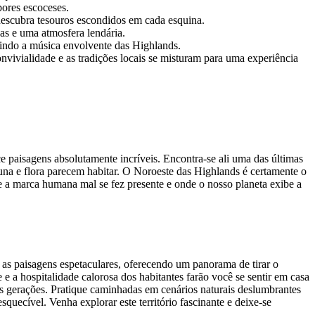
bores escoceses.
descubra tesouros escondidos em cada esquina.
as e uma atmosfera lendária.
brindo a música envolvente das Highlands.
onvivialidade e as tradições locais se misturam para uma experiência
ce paisagens absolutamente incríveis. Encontra-se ali uma das últimas
na e flora parecem habitar. O Noroeste das Highlands é certamente o
 a marca humana mal se fez presente e onde o nosso planeta exibe a
 as paisagens espetaculares, oferecendo um panorama de tirar o
e a hospitalidade calorosa dos habitantes farão você se sentir em casa
das gerações. Pratique caminhadas em cenários naturais deslumbrantes
quecível. Venha explorar este território fascinante e deixe-se