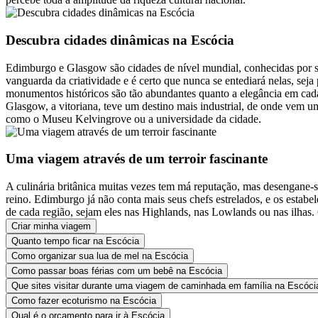
Descubra cidades dinâmicas na Escócia
Edimburgo e Glasgow são cidades de nível mundial, conhecidas por sua
vanguarda da criatividade e é certo que nunca se entediará nelas, s
monumentos históricos são tão abundantes quanto a elegância em cada 
Glasgow, a vitoriana, teve um destino mais industrial, de onde vem u
como o Museu Kelvingrove ou a universidade da cidade.
Uma viagem através de um terroir fascinante
A culinária britânica muitas vezes tem má reputação, mas desengane-s
reino. Edimburgo já não conta mais seus chefs estrelados, e os estabe
de cada região, sejam eles nas Highlands, nas Lowlands ou nas ilhas
Criar minha viagem
Quanto tempo ficar na Escócia
Como organizar sua lua de mel na Escócia
Como passar boas férias com um bebê na Escócia
Que sites visitar durante uma viagem de caminhada em família na Escóci
Como fazer ecoturismo na Escócia
Qual é o orçamento para ir à Escócia