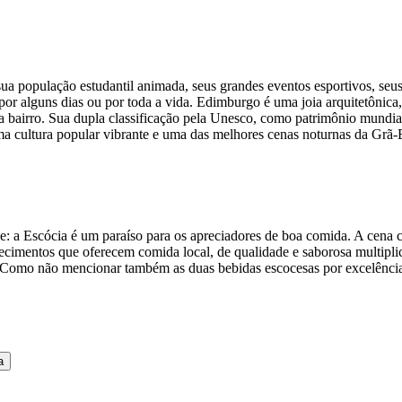
 população estudantil animada, seus grandes eventos esportivos, seus 
eja por alguns dias ou por toda a vida. Edimburgo é uma joia arquitetô
bairro. Sua dupla classificação pela Unesco, como patrimônio mundial e
ma cultura popular vibrante e uma das melhores cenas noturnas da Grã-B
e: a Escócia é um paraíso para os apreciadores de boa comida. A cena c
lecimentos que oferecem comida local, de qualidade e saborosa multiplic
. Como não mencionar também as duas bebidas escocesas por excelência:
a