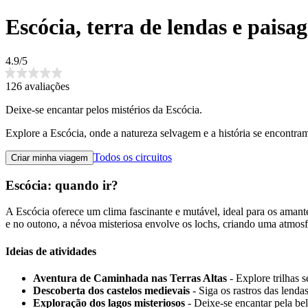
Escócia, terra de lendas e paisa
4.9/5
126 avaliações
Deixe-se encantar pelos mistérios da Escócia.
Explore a Escócia, onde a natureza selvagem e a história se encontra
Todos os circuitos
Criar minha viagem
Escócia: quando ir?
A Escócia oferece um clima fascinante e mutável, ideal para os amante
e no outono, a névoa misteriosa envolve os lochs, criando uma atmos
Ideias de atividades
Aventura de Caminhada nas Terras Altas
- Explore trilhas 
Descoberta dos castelos medievais
- Siga os rastros das lendas
Exploração dos lagos misteriosos
- Deixe-se encantar pela be