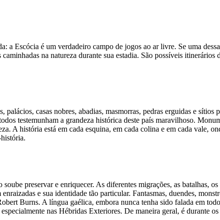
lada: a Escócia é um verdadeiro campo de jogos ao ar livre. Se uma dess
 caminhadas na natureza durante sua estadia. São possíveis itinerários 
, palácios, casas nobres, abadias, masmorras, pedras erguidas e sítios 
odos testemunham a grandeza histórica deste país maravilhoso. Monu
eza. A história está em cada esquina, em cada colina e em cada vale, 
história.
soube preservar e enriquecer. As diferentes migrações, as batalhas, os h
m enraizadas e sua identidade tão particular. Fantasmas, duendes, mons
bert Burns. A língua gaélica, embora nunca tenha sido falada em todo 
 especialmente nas Hébridas Exteriores. De maneira geral, é durante os 