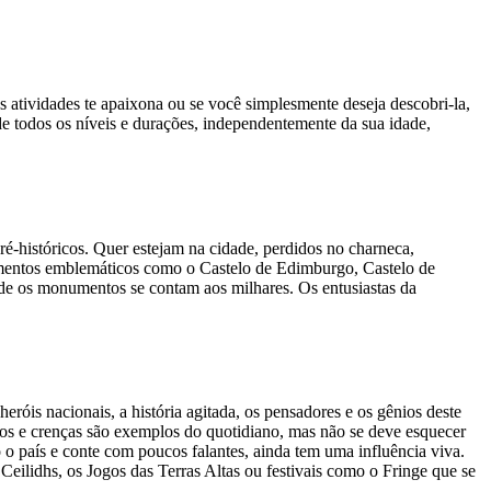
as atividades te apaixona ou se você simplesmente deseja descobri-la,
de todos os níveis e durações, independentemente da sua idade,
pré-históricos. Quer estejam na cidade, perdidos no charneca,
mentos emblemáticos como o Castelo de Edimburgo, Castelo de
onde os monumentos se contam aos milhares. Os entusiastas da
eróis nacionais, a história agitada, os pensadores e os gênios deste
tros e crenças são exemplos do quotidiano, mas não se deve esquecer
o país e conte com poucos falantes, ainda tem uma influência viva.
Ceilidhs, os Jogos das Terras Altas ou festivais como o Fringe que se