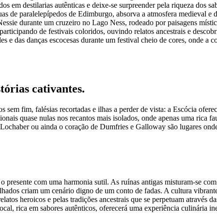
dos em destilarias autênticas e deixe-se surpreender pela riqueza dos sa
ruas de paralelepípedos de Edimburgo, absorva a atmosfera medieval e 
essie durante um cruzeiro no Lago Ness, rodeado por paisagens místic
participando de festivais coloridos, ouvindo relatos ancestrais e desco
les e das danças escocesas durante um festival cheio de cores, onde a c
órias cativantes.
sem fim, falésias recortadas e ilhas a perder de vista: a Escócia ofere
nais quase nulas nos recantos mais isolados, onde apenas uma rica fau
 Lochaber ou ainda o coração de Dumfries e Galloway são lugares onde
a o presente com uma harmonia sutil. As ruínas antigas misturam-se com
lhados criam um cenário digno de um conto de fadas. A cultura vibrante 
relatos heroicos e pelas tradições ancestrais que se perpetuam através 
l, rica em sabores autênticos, oferecerá uma experiência culinária ines