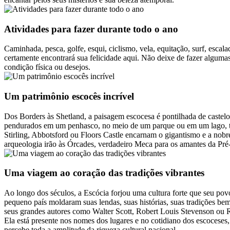
Atividades para fazer durante todo o ano
Caminhada, pesca, golfe, esqui, ciclismo, vela, equitação, surf, esca
certamente encontrará sua felicidade aqui. Não deixe de fazer algumas
condição física ou desejos.
Um patrimônio escocês incrível
Dos Borders às Shetland, a paisagem escocesa é pontilhada de castelos
pendurados em um penhasco, no meio de um parque ou em um lago, t
Stirling, Abbotsford ou Floors Castle encarnam o gigantismo e a nobr
arqueologia irão às Órcades, verdadeiro Meca para os amantes da Pré-
Uma viagem ao coração das tradições vibrantes
Ao longo dos séculos, a Escócia forjou uma cultura forte que seu povo 
pequeno país moldaram suas lendas, suas histórias, suas tradições be
seus grandes autores como Walter Scott, Robert Louis Stevenson ou Ro
Ela está presente nos nomes dos lugares e no cotidiano dos escoceses,
percebe toda a amplitude da riqueza cultural nacional.