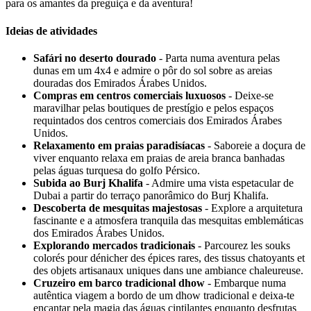
para os amantes da preguiça e da aventura!
Ideias de atividades
Safári no deserto dourado
- Parta numa aventura pelas
dunas em um 4x4 e admire o pôr do sol sobre as areias
douradas dos Emirados Árabes Unidos.
Compras em centros comerciais luxuosos
- Deixe-se
maravilhar pelas boutiques de prestígio e pelos espaços
requintados dos centros comerciais dos Emirados Árabes
Unidos.
Relaxamento em praias paradisíacas
- Saboreie a doçura de
viver enquanto relaxa em praias de areia branca banhadas
pelas águas turquesa do golfo Pérsico.
Subida ao Burj Khalifa
- Admire uma vista espetacular de
Dubai a partir do terraço panorâmico do Burj Khalifa.
Descoberta de mesquitas majestosas
- Explore a arquitetura
fascinante e a atmosfera tranquila das mesquitas emblemáticas
dos Emirados Árabes Unidos.
Explorando mercados tradicionais
- Parcourez les souks
colorés pour dénicher des épices rares, des tissus chatoyants et
des objets artisanaux uniques dans une ambiance chaleureuse.
Cruzeiro em barco tradicional dhow
- Embarque numa
autêntica viagem a bordo de um dhow tradicional e deixa-te
encantar pela magia das águas cintilantes enquanto desfrutas