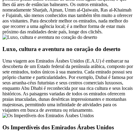
lhes dá ares de estâncias balneares. Os outros emirados,
nomeadamente Sharjah, Ajman, Umm al-Qaiwain, Ras al-Khaimah
e Fujairah, são menos conhecidos mas também têm muito a oferecer
aos visitantes. Para descobrir melhor os emirados, nada melhor do
que recorrer a uma agência local; é a melhor forma de estar mais
próximo das realidades deste país, longe dos clichês.
Luxo, cultura e aventura no coração do deserto
Uma viagem aos Emirados Árabes Unidos (E.A.U) é embarcar na
descoberta de um Estado federal da península arábica, composto por
sete emirados, todos únicos à sua maneira. Cada emirado possui seu
próprio charme e particularidades. Por exemplo, Dubai é famosa por
seus arranha-céus futuristas e seus centros comerciais luxuosos,
enquanto Abu Dhabi é reconhecida por sua rica cultura e seus locais
históricos. As paisagens variadas de todos os emirados oferecem
praias imaculadas, dunas desérticas impressionantes e montanhas
majestosas, permitindo uma infinidade de atividades para os
viajantes em busca de aventura ou relaxamento.
Os Imperdíveis dos Emirados Árabes Unidos