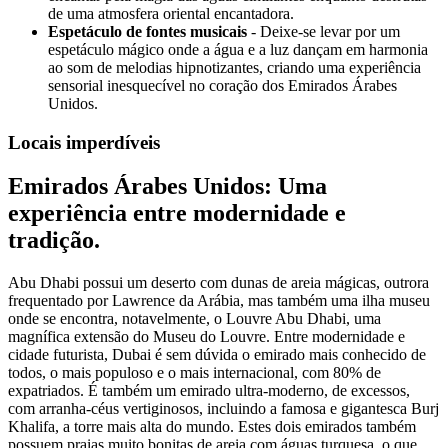
de uma atmosfera oriental encantadora.
Espetáculo de fontes musicais
- Deixe-se levar por um
espetáculo mágico onde a água e a luz dançam em harmonia
ao som de melodias hipnotizantes, criando uma experiência
sensorial inesquecível no coração dos Emirados Árabes
Unidos.
Locais imperdíveis
Emirados Árabes Unidos: Uma
experiência entre modernidade e
tradição.
Abu Dhabi possui um deserto com dunas de areia mágicas, outrora
frequentado por Lawrence da Arábia, mas também uma ilha museu
onde se encontra, notavelmente, o Louvre Abu Dhabi, uma
magnífica extensão do Museu do Louvre. Entre modernidade e
cidade futurista, Dubai é sem dúvida o emirado mais conhecido de
todos, o mais populoso e o mais internacional, com 80% de
expatriados. É também um emirado ultra-moderno, de excessos,
com arranha-céus vertiginosos, incluindo a famosa e gigantesca Burj
Khalifa, a torre mais alta do mundo. Estes dois emirados também
possuem praias muito bonitas de areia com águas turquesa, o que