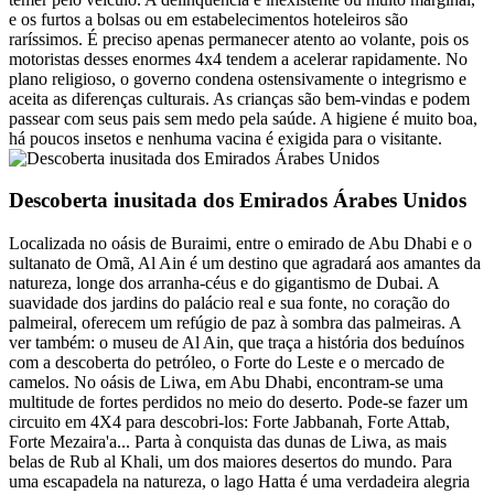
e os furtos a bolsas ou em estabelecimentos hoteleiros são
raríssimos. É preciso apenas permanecer atento ao volante, pois os
motoristas desses enormes 4x4 tendem a acelerar rapidamente. No
plano religioso, o governo condena ostensivamente o integrismo e
aceita as diferenças culturais. As crianças são bem-vindas e podem
passear com seus pais sem medo pela saúde. A higiene é muito boa,
há poucos insetos e nenhuma vacina é exigida para o visitante.
Descoberta inusitada dos Emirados Árabes Unidos
Localizada no oásis de Buraimi, entre o emirado de Abu Dhabi e o
sultanato de Omã, Al Ain é um destino que agradará aos amantes da
natureza, longe dos arranha-céus e do gigantismo de Dubai. A
suavidade dos jardins do palácio real e sua fonte, no coração do
palmeiral, oferecem um refúgio de paz à sombra das palmeiras. A
ver também: o museu de Al Ain, que traça a história dos beduínos
com a descoberta do petróleo, o Forte do Leste e o mercado de
camelos. No oásis de Liwa, em Abu Dhabi, encontram-se uma
multitude de fortes perdidos no meio do deserto. Pode-se fazer um
circuito em 4X4 para descobri-los: Forte Jabbanah, Forte Attab,
Forte Mezaira'a... Parta à conquista das dunas de Liwa, as mais
belas de Rub al Khali, um dos maiores desertos do mundo. Para
uma escapadela na natureza, o lago Hatta é uma verdadeira alegria