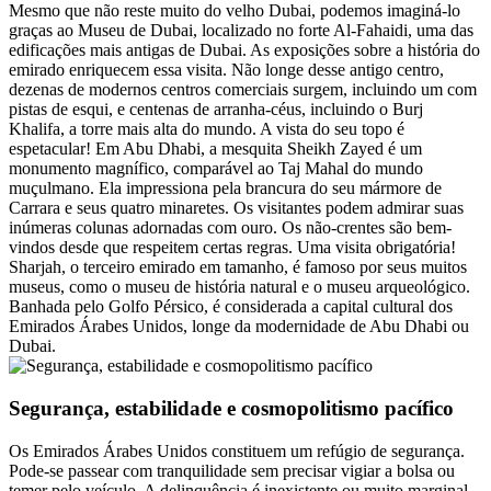
Mesmo que não reste muito do velho Dubai, podemos imaginá-lo
graças ao Museu de Dubai, localizado no forte Al-Fahaidi, uma das
edificações mais antigas de Dubai. As exposições sobre a história do
emirado enriquecem essa visita. Não longe desse antigo centro,
dezenas de modernos centros comerciais surgem, incluindo um com
pistas de esqui, e centenas de arranha-céus, incluindo o Burj
Khalifa, a torre mais alta do mundo. A vista do seu topo é
espetacular! Em Abu Dhabi, a mesquita Sheikh Zayed é um
monumento magnífico, comparável ao Taj Mahal do mundo
muçulmano. Ela impressiona pela brancura do seu mármore de
Carrara e seus quatro minaretes. Os visitantes podem admirar suas
inúmeras colunas adornadas com ouro. Os não-crentes são bem-
vindos desde que respeitem certas regras. Uma visita obrigatória!
Sharjah, o terceiro emirado em tamanho, é famoso por seus muitos
museus, como o museu de história natural e o museu arqueológico.
Banhada pelo Golfo Pérsico, é considerada a capital cultural dos
Emirados Árabes Unidos, longe da modernidade de Abu Dhabi ou
Dubai.
Segurança, estabilidade e cosmopolitismo pacífico
Os Emirados Árabes Unidos constituem um refúgio de segurança.
Pode-se passear com tranquilidade sem precisar vigiar a bolsa ou
temer pelo veículo. A delinquência é inexistente ou muito marginal,