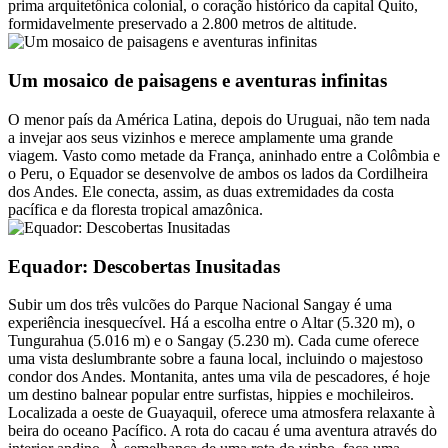
prima arquitetônica colonial, o coração histórico da capital Quito,
formidavelmente preservado a 2.800 metros de altitude.
Um mosaico de paisagens e aventuras infinitas
O menor país da América Latina, depois do Uruguai, não tem nada
a invejar aos seus vizinhos e merece amplamente uma grande
viagem. Vasto como metade da França, aninhado entre a Colômbia e
o Peru, o Equador se desenvolve de ambos os lados da Cordilheira
dos Andes. Ele conecta, assim, as duas extremidades da costa
pacífica e da floresta tropical amazônica.
Equador: Descobertas Inusitadas
Subir um dos três vulcões do Parque Nacional Sangay é uma
experiência inesquecível. Há a escolha entre o Altar (5.320 m), o
Tungurahua (5.016 m) e o Sangay (5.230 m). Cada cume oferece
uma vista deslumbrante sobre a fauna local, incluindo o majestoso
condor dos Andes. Montanita, antes uma vila de pescadores, é hoje
um destino balnear popular entre surfistas, hippies e mochileiros.
Localizada a oeste de Guayaquil, oferece uma atmosfera relaxante à
beira do oceano Pacífico. A rota do cacau é uma aventura através do