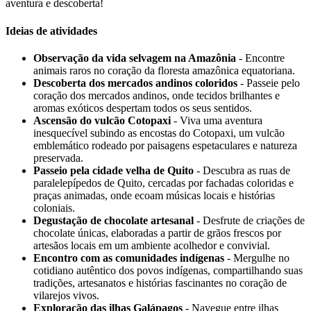
aventura e descoberta!
Ideias de atividades
Observação da vida selvagem na Amazônia
- Encontre
animais raros no coração da floresta amazônica equatoriana.
Descoberta dos mercados andinos coloridos
- Passeie pelo
coração dos mercados andinos, onde tecidos brilhantes e
aromas exóticos despertam todos os seus sentidos.
Ascensão do vulcão Cotopaxi
- Viva uma aventura
inesquecível subindo as encostas do Cotopaxi, um vulcão
emblemático rodeado por paisagens espetaculares e natureza
preservada.
Passeio pela cidade velha de Quito
- Descubra as ruas de
paralelepípedos de Quito, cercadas por fachadas coloridas e
praças animadas, onde ecoam músicas locais e histórias
coloniais.
Degustação de chocolate artesanal
- Desfrute de criações de
chocolate únicas, elaboradas a partir de grãos frescos por
artesãos locais em um ambiente acolhedor e convivial.
Encontro com as comunidades indígenas
- Mergulhe no
cotidiano autêntico dos povos indígenas, compartilhando suas
tradições, artesanatos e histórias fascinantes no coração de
vilarejos vivos.
Exploração das ilhas Galápagos
- Navegue entre ilhas