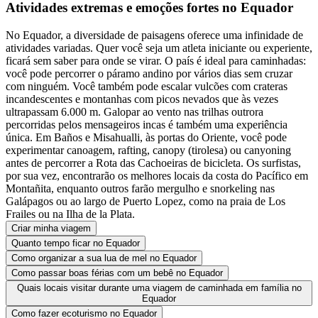
Atividades extremas e emoções fortes no Equador
No Equador, a diversidade de paisagens oferece uma infinidade de
atividades variadas. Quer você seja um atleta iniciante ou experiente,
ficará sem saber para onde se virar. O país é ideal para caminhadas:
você pode percorrer o páramo andino por vários dias sem cruzar
com ninguém. Você também pode escalar vulcões com crateras
incandescentes e montanhas com picos nevados que às vezes
ultrapassam 6.000 m. Galopar ao vento nas trilhas outrora
percorridas pelos mensageiros incas é também uma experiência
única. Em Baños e Misahualli, às portas do Oriente, você pode
experimentar canoagem, rafting, canopy (tirolesa) ou canyoning
antes de percorrer a Rota das Cachoeiras de bicicleta. Os surfistas,
por sua vez, encontrarão os melhores locais da costa do Pacífico em
Montañita, enquanto outros farão mergulho e snorkeling nas
Galápagos ou ao largo de Puerto Lopez, como na praia de Los
Frailes ou na Ilha de la Plata.
Criar minha viagem
Quanto tempo ficar no Equador
Como organizar a sua lua de mel no Equador
Como passar boas férias com um bebê no Equador
Quais locais visitar durante uma viagem de caminhada em família no
Equador
Como fazer ecoturismo no Equador