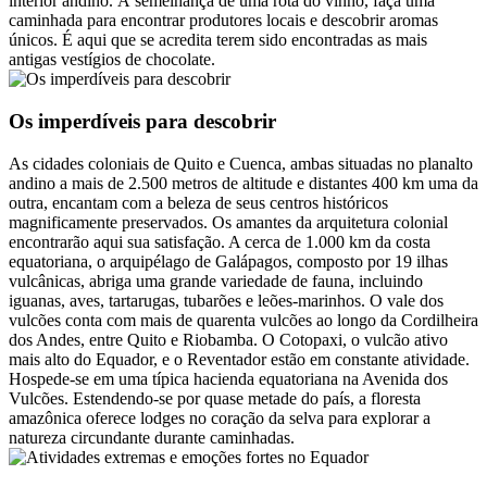
interior andino. À semelhança de uma rota do vinho, faça uma
caminhada para encontrar produtores locais e descobrir aromas
únicos. É aqui que se acredita terem sido encontradas as mais
antigas vestígios de chocolate.
Os imperdíveis para descobrir
As cidades coloniais de Quito e Cuenca, ambas situadas no planalto
andino a mais de 2.500 metros de altitude e distantes 400 km uma da
outra, encantam com a beleza de seus centros históricos
magnificamente preservados. Os amantes da arquitetura colonial
encontrarão aqui sua satisfação. A cerca de 1.000 km da costa
equatoriana, o arquipélago de Galápagos, composto por 19 ilhas
vulcânicas, abriga uma grande variedade de fauna, incluindo
iguanas, aves, tartarugas, tubarões e leões-marinhos. O vale dos
vulcões conta com mais de quarenta vulcões ao longo da Cordilheira
dos Andes, entre Quito e Riobamba. O Cotopaxi, o vulcão ativo
mais alto do Equador, e o Reventador estão em constante atividade.
Hospede-se em uma típica hacienda equatoriana na Avenida dos
Vulcões. Estendendo-se por quase metade do país, a floresta
amazônica oferece lodges no coração da selva para explorar a
natureza circundante durante caminhadas.