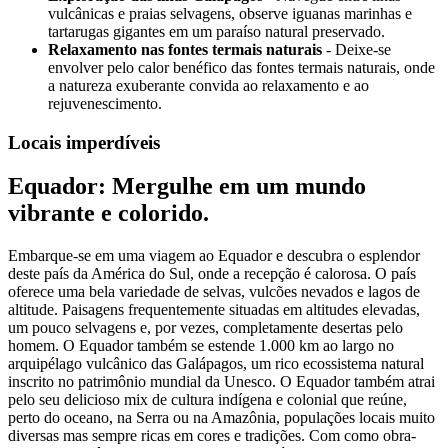
vulcânicas e praias selvagens, observe iguanas marinhas e
tartarugas gigantes em um paraíso natural preservado.
Relaxamento nas fontes termais naturais
- Deixe-se
envolver pelo calor benéfico das fontes termais naturais, onde
a natureza exuberante convida ao relaxamento e ao
rejuvenescimento.
Locais imperdíveis
Equador: Mergulhe em um mundo
vibrante e colorido.
Embarque-se em uma viagem ao Equador e descubra o esplendor
deste país da América do Sul, onde a recepção é calorosa. O país
oferece uma bela variedade de selvas, vulcões nevados e lagos de
altitude. Paisagens frequentemente situadas em altitudes elevadas,
um pouco selvagens e, por vezes, completamente desertas pelo
homem. O Equador também se estende 1.000 km ao largo no
arquipélago vulcânico das Galápagos, um rico ecossistema natural
inscrito no patrimônio mundial da Unesco. O Equador também atrai
pelo seu delicioso mix de cultura indígena e colonial que reúne,
perto do oceano, na Serra ou na Amazônia, populações locais muito
diversas mas sempre ricas em cores e tradições. Com como obra-