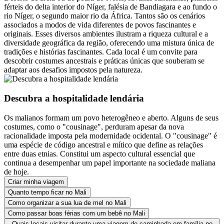
férteis do delta interior do Níger, falésia de Bandiagara e ao fundo o
rio Níger, o segundo maior rio da África. Tantos são os cenários
associados a modos de vida diferentes de povos fascinantes e
originais. Esses diversos ambientes ilustram a riqueza cultural e a
diversidade geográfica da região, oferecendo uma mistura única de
tradições e histórias fascinantes. Cada local é um convite para
descobrir costumes ancestrais e práticas únicas que souberam se
adaptar aos desafios impostos pela natureza.
Descubra a hospitalidade lendária
Os malianos formam um povo heterogêneo e aberto. Alguns de seus
costumes, como o "cousinage", perduram apesar da nova
racionalidade imposta pela modernidade ocidental. O "cousinage" é
uma espécie de código ancestral e mítico que define as relações
entre duas etnias. Constitui um aspecto cultural essencial que
continua a desempenhar um papel importante na sociedade maliana
de hoje.
Criar minha viagem
Quanto tempo ficar no Mali
Como organizar a sua lua de mel no Mali
Como passar boas férias com um bebê no Mali
Quais locais visitar durante uma viagem de caminhada em família no