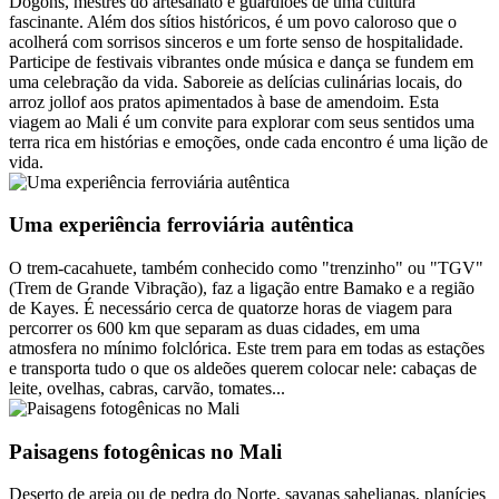
Dogons, mestres do artesanato e guardiões de uma cultura
fascinante. Além dos sítios históricos, é um povo caloroso que o
acolherá com sorrisos sinceros e um forte senso de hospitalidade.
Participe de festivais vibrantes onde música e dança se fundem em
uma celebração da vida. Saboreie as delícias culinárias locais, do
arroz jollof aos pratos apimentados à base de amendoim. Esta
viagem ao Mali é um convite para explorar com seus sentidos uma
terra rica em histórias e emoções, onde cada encontro é uma lição de
vida.
Uma experiência ferroviária autêntica
O trem-cacahuete, também conhecido como "trenzinho" ou "TGV"
(Trem de Grande Vibração), faz a ligação entre Bamako e a região
de Kayes. É necessário cerca de quatorze horas de viagem para
percorrer os 600 km que separam as duas cidades, em uma
atmosfera no mínimo folclórica. Este trem para em todas as estações
e transporta tudo o que os aldeões querem colocar nele: cabaças de
leite, ovelhas, cabras, carvão, tomates...
Paisagens fotogênicas no Mali
Deserto de areia ou de pedra do Norte, savanas sahelianas, planícies