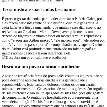
Terra mística e suas lendas fascinantes
É preciso gostar de lendas para poder apreciar o País de Gales, pois
elas fazem parte integrante de sua história, cultura e geografia. A
cada lugar está ligada uma lenda, que muitas vezes diz respeito ao
rei Arthur, ao Graal ou a Merlin. Deve haver pelo menos uma
dezena de lugares que viram nascer ou morrer Arthur! Expressões
como "é aqui que Arthur nasceu", "ele morreu aqui", "ele andou por
aqui", "viram-no passar por lá" acompanharão sua viagem. O mito
do rei Arthur está profundamente enraizado no folclore galês e
muitos nomes de locais fazem referência a ele.
Descubra um povo caloroso e acolhedor
Apesar da resistência feroz do povo galês contra os ingleses, não se
pode deixar de apreciar hoje em dia a sua generosidade e
espontaneidade. Este passado doloroso dotou-os de um caráter
otimista e extrovertido. Celtas acima de tudo, os galeses têm orgulho
da sua diferença e são muito apegados às suas tradições que gostam
de compartilhar. O sentido de hospitalidade aqui representa uma
verdadeira tradição! Na história e cultura galesas, o convidado é
sagrado. Os textos antigos relatam que os senhores do País de Gales