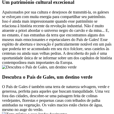
Um património cultural excecional
Apaixonados por sua cultura e desejosos de transmiti-la, os galeses
se esforçam com muita energia para compartilhar seu patrimônio.
Isso é ainda mais impressionante quando esse patrimônio se
relaciona à história recente da revolução industrial. Não é muito
atraente a priori abordar o universo negro do carvão e da mina... E,
no entanto, é nas entranhas da terra que encontramos alguns dos
museus mais emocionantes e espetaculares do País de Gales! Esse
espírito de abertura e inovação é particularmente notável em um país
que poderia ter se acomodado em seu rico folclore, seus castelos às
centenas ou ainda suas velhas pedras. A descoberta do país é uma
oportunidade única de se informar sobre um dos capítulos de história
contemporânea mais importantes da Europa.
Descubra o País de Gales, um destino verde
O País de Gales é também uma terra de natureza selvagem, verde e
generosa, perfeita para aqueles que buscam tranquilidade. Uma vez
fora das cidades, descobre-se uma paisagem feita de colinas
verdejantes, florestas e pequenas casas com telhados de palha
aninhadas na vegetação. Os vales macios estão cheios de água,
mesmo no auge do verão.