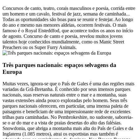
Concursos de canto, teatro, corais masculinos e poesia, corrida entre
um homem e um cavalo, festival de jazz, semana de caminhada...
Todas as oportunidades são boas para se reunir e festejar. Ao longo
do ano e mesmo nas menores aldeias, ocorrem festivais. O mais
famoso é o Royal Eisteddfod, que acontece todos os anos no início
de agosto. Concurso de canto e poesia, revelou muitos jovens
talentos hoje conhecidos mundialmente, como os Manic Street
Preachers ou os Super Furry Animals.
Três parques nacionais: espaços selvagens da
Europa
Muitas vezes, ignora-se que o País de Gales é uma das regiões mais
variadas da Grã-Bretanha. É conhecido por seus imensos parques
nacionais, suas reservas naturais entre o mar e a montanha, suas
vastas extensões ainda pouco exploradas pelo homem. Seus três
parques nacionais oferecem, em particular, uma imensa paleta de
paisagens e beneficiam de uma impressionante rede de excelentes
trilhas para caminhadas. No Pembrokeshire, no sudoeste, saboreia-
se o ar do mar e a vista de praias desertas do alto das falésias.
Snowdonia, que abriga a montanha mais alta do País de Gales e da
Inglaterra (1.085 metros), atrai os esportistas mas também é