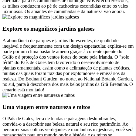
adequada para os caminhantes de domingo. Nos Brecon Beacons,
as trilhas conduzem ao pé de cachoeiras escondidas entre os vales
luxuriosos. Os amantes de caminhadas e da natureza vão adorar.
Explore os magníficos jardins galeses
A abundância de parques e jardins florescentes, de qualidade
inegável e frequentemente com um design espetacular, explica-se em
parte por um clima bastante ameno graças à corrente quente do
Golfo e à proteção dos ventos fortes do oeste pela Irlanda. O "solo
fértil" do País de Gales tem favorecido o desenvolvimento de
plantas ornamentais, assim como a aclimatação de plantas exóticas,
muitas das quais foram trazidas por exploradores e emissários da
realeza. Do Bodnant Garden, no norte, ao National Botanic Garden,
no sul, parta à descoberta dos mais belos jardins da Grã-Bretanha. O
cenário está montado!
Uma viagem entre natureza e mitos
O País de Gales, terra de lendas e paisagens deslumbrantes,
convida-o a descobrir sua beleza natural e seu rico patrimônio. Ao
percorrer suas colinas verdejantes e montanhas majestosas, você será
transportado para um mundo onde a história e os mitos se