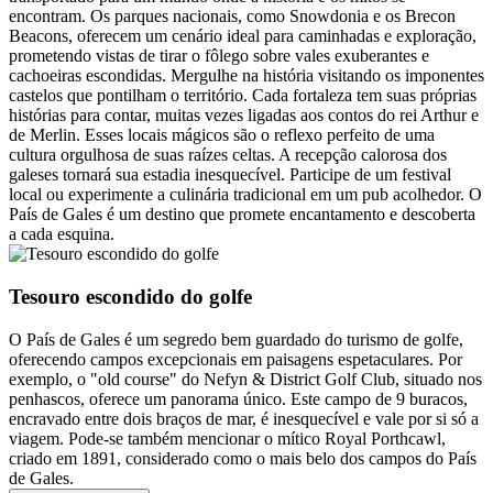
encontram. Os parques nacionais, como Snowdonia e os Brecon
Beacons, oferecem um cenário ideal para caminhadas e exploração,
prometendo vistas de tirar o fôlego sobre vales exuberantes e
cachoeiras escondidas. Mergulhe na história visitando os imponentes
castelos que pontilham o território. Cada fortaleza tem suas próprias
histórias para contar, muitas vezes ligadas aos contos do rei Arthur e
de Merlin. Esses locais mágicos são o reflexo perfeito de uma
cultura orgulhosa de suas raízes celtas. A recepção calorosa dos
galeses tornará sua estadia inesquecível. Participe de um festival
local ou experimente a culinária tradicional em um pub acolhedor. O
País de Gales é um destino que promete encantamento e descoberta
a cada esquina.
Tesouro escondido do golfe
O País de Gales é um segredo bem guardado do turismo de golfe,
oferecendo campos excepcionais em paisagens espetaculares. Por
exemplo, o "old course" do Nefyn & District Golf Club, situado nos
penhascos, oferece um panorama único. Este campo de 9 buracos,
encravado entre dois braços de mar, é inesquecível e vale por si só a
viagem. Pode-se também mencionar o mítico Royal Porthcawl,
criado em 1891, considerado como o mais belo dos campos do País
de Gales.