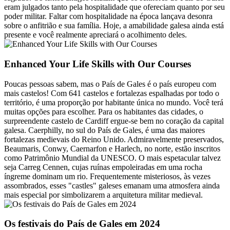
eram julgados tanto pela hospitalidade que ofereciam quanto por seu
poder militar. Faltar com hospitalidade na época lançava desonra
sobre o anfitrião e sua família. Hoje, a amabilidade galesa ainda está
presente e você realmente apreciará o acolhimento deles.
Enhanced Your Life Skills with Our Courses
Poucas pessoas sabem, mas o País de Gales é o país europeu com
mais castelos! Com 641 castelos e fortalezas espalhadas por todo o
território, é uma proporção por habitante única no mundo. Você terá
muitas opções para escolher. Para os habitantes das cidades, o
surpreendente castelo de Cardiff ergue-se bem no coração da capital
galesa. Caerphilly, no sul do País de Gales, é uma das maiores
fortalezas medievais do Reino Unido. Admiravelmente preservados,
Beaumaris, Conwy, Caernarfon e Harlech, no norte, estão inscritos
como Patrimônio Mundial da UNESCO. O mais espetacular talvez
seja Carreg Cennen, cujas ruínas empoleiradas em uma rocha
íngreme dominam um rio. Frequentemente misteriosos, às vezes
assombrados, esses "castles" galeses emanam uma atmosfera ainda
mais especial por simbolizarem a arquitetura militar medieval.
Os festivais do País de Gales em 2024