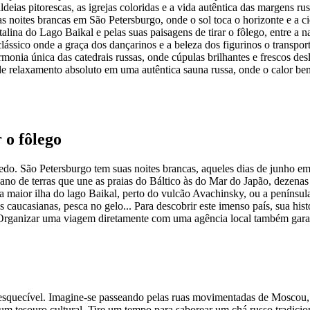
eias pitorescas, as igrejas coloridas e a vida autêntica das margens rus
s noites brancas em São Petersburgo, onde o sol toca o horizonte e a ci
talina do Lago Baikal e pelas suas paisagens de tirar o fôlego, entre a n
lássico onde a graça dos dançarinos e a beleza dos figurinos o transpor
monia única das catedrais russas, onde cúpulas brilhantes e frescos desl
relaxamento absoluto em uma autêntica sauna russa, onde o calor benéf
 o fôlego
do. São Petersburgo tem suas noites brancas, aqueles dias de junho em 
ano de terras que une as praias do Báltico às do Mar do Japão, dezenas
 a maior ilha do lago Baikal, perto do vulcão Avachinsky, ou a penínsul
aucasianas, pesca no gelo... Para descobrir este imenso país, sua histó
. Organizar uma viagem diretamente com uma agência local também gara
 inesquecível. Imagine-se passeando pelas ruas movimentadas de Mosco
a um tesouro cultural. Tire um tempo para saborear um chá russo tradic