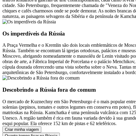
cidade. São Petersburgo, frequentemente chamada de "Veneza do Nort
chiques e cafés charmosos onde se pode demorar. As noites brancas do
natureza, as paisagens selvagens da Sibéria e da península de Kamchatk
Os imperdíveis da Rússia
A Praça Vermelha e o Kremlin são dois locais emblemáticos de Moscovo
Rússia. Também se encontram lá igrejas ortodoxas, palácios e museus.
Moscovo, abrigando nomeadamente o mausoléu de Lenin visitado por t
obras de arte, a Fábrica Imperial de Porcelana e o palácio Menchikov
cúpula dourada oferecendo uma vista soberba sobre o Neva. Tantas ma
arquitetônicas de São Petersburgo, confortavelmente instalado a b
Descobrindo a Rússia fora do comum
O mercado de Kuznechny em São Petersburgo é o mais popular entre os
solenias (pepinos, tomates e outros legumes em conserva em potes), f
matrioskas na Rússia. Kamchatka é uma península vulcânica com 1250
Unesco. A região também é rica em fauna variada devido à sua grande
esqui popular. Ela oferece 152 km de pistas e 62 teleféricos.
Criar minha viagem
Quanto tempo ficar na Rússia