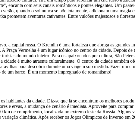
e", encanta com seus canais românticos e pontes elegantes. Um passei
 verão, quando o sol nunca se põe totalmente, adicionam uma magia esp
a prometem aventuras cativantes. Entre vulcões majestosos e florestas i
, a capital russa. O Kremlin é uma fortaleza que abriga as grandes ins
 A Praça Vermelha é um lugar icônico no centro da cidade. Depois de t
uristas do mundo inteiro. Para os apaixonados por cultura, São Peter
, a cidade é muito atraente culturalmente. O centro da cidade também 
ravilhas para descobrir durante uma viagem sob medida. Fazer um cruz
ordo de um barco. É um momento impregnado de romantismo!
 habitantes da cidade. Diz-se que lá se encontram os melhores produto
lores e ervas, a mudança de cenário é imediata. Aproveite para compra
 km de comprimento, localizada no extremo leste da Rússia. Alguns vu
 variação climática. Após receber os Jogos Olímpicos de Inverno em 20