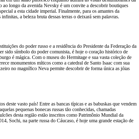
o ao longo da avenida Nevsky é um convite a descobrir boutiques
ecial a esta cidade imperial. Finalmente, para os amantes da
nfinitas, a beleza bruta dessas terras o deixará sem palavras.
tituições do poder russo e a residência do Presidente da Federação da
er sido símbolo do poder comunista, é hoje o coração histórico de
sburgo é mágica. Com o museu do Hermitage e sua vasta coleção de
oferece monumentos míticos como a catedral de Santo Isaac com sua
eiro no magnífico Neva permite descobrir de forma única as jóias
s deste vasto país! Entre as bancas típicas e as babuskas que vendem
r aquelas pequenas bonecas russas tão conhecidas, chamadas
lcões desta região estão inscritos como Patrimônio Mundial da
14, Sochi, na parte russa do Cáucaso, é hoje uma grande estação de