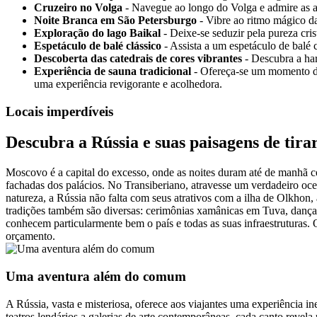
Cruzeiro no Volga
- Navegue ao longo do Volga e admire as ald
Noite Branca em São Petersburgo
- Vibre ao ritmo mágico da
Exploração do lago Baikal
- Deixe-se seduzir pela pureza cris
Espetáculo de balé clássico
- Assista a um espetáculo de balé c
Descoberta das catedrais de cores vibrantes
- Descubra a har
Experiência de sauna tradicional
- Ofereça-se um momento de 
uma experiência revigorante e acolhedora.
Locais imperdíveis
Descubra a Rússia e suas paisagens de tirar
Moscovo é a capital do excesso, onde as noites duram até de manhã ce
fachadas dos palácios. No Transiberiano, atravesse um verdadeiro oce
natureza, a Rússia não falta com seus atrativos com a ilha de Olkhon,
tradições também são diversas: cerimônias xamânicas em Tuva, danças c
conhecem particularmente bem o país e todas as suas infraestruturas
orçamento.
Uma aventura além do comum
A Rússia, vasta e misteriosa, oferece aos viajantes uma experiência
teatros lendários a galerias de arte contemporâneas, cada canto revel