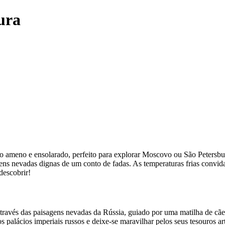
ura
ão ameno e ensolarado, perfeito para explorar Moscovo ou São Petersbu
ens nevadas dignas de um conto de fadas. As temperaturas frias convida
descobrir!
través das paisagens nevadas da Rússia, guiado por uma matilha de cães
 palácios imperiais russos e deixe-se maravilhar pelos seus tesouros artí