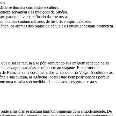
sas.
dade se ilumina com festas e cultura.
atureza selvagem e as tradições da Sibéria.
tam para o universo refinado da arte russa.
umbrantes contam mil anos de história e espiritualidade.
ico, os aromas dos ramos de bétula e os rituais ancestrais prometem
que o sol se recusa a se pôr, admirando sua imagem refletida pelas
 de paisagens variadas se oferecem ao viajante. Em termos de
a de Kamchatka, a cordilheira dos Urais ou o rio Volga. A cultura e as
ria e sua cultura, as agências locais estão bem posicionadas porque
nte uma estadia sob medida adaptada aos seus gostos e ao seu
u, onde a história se mistura harmoniosamente com a modernidade. De
ional em um salão pitoresco enquanto admira as vistas deslumbrantes da