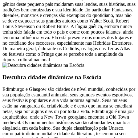
gênios deste pequeno país moldaram suas lendas, suas histórias, suas
tradições bem enraizadas e sua identidade tão particular. Fantasmas,
duendes, monstros e crenças são exemplos do quotidiano, mas não
se deve esquecer seus grandes autores como Walter Scott, Robert
Louis Stevenson ou Robert Burns. A língua gaélica, embora nunca
tenha sido falada em todo o país e conte com poucos falantes, ainda
tem uma influência viva. Ela está presente nos nomes dos lugares e
no cotidiano dos escoceses, especialmente nas Hébridas Exteriores.
De maneira geral, é durante os Ceilidhs, os Jogos das Terras Altas
ou festivais como o Fringe que se percebe toda a amplitude da
riqueza cultural nacional.
Descubra cidades dinâmicas na Escócia
Edimburgo e Glasgow são cidades de nível mundial, conhecidas por
sua população estudantil animada, seus grandes eventos esportivos,
seus festivais populares e sua vida noturna agitada. Seus museus
estão na vanguarda da criatividade e é certo que nunca se entediará
nelas, seja por alguns dias ou por toda a vida. Edimburgo é uma joia
arquitetônica, onde a New Town georgiana encontra a Old Town
medieval. Os monumentos históricos são tão abundantes quanto a
elegância em cada bairro. Sua dupla classificação pela Unesco,
como patrimônio mundial e cidade da literatura, testemunha seu