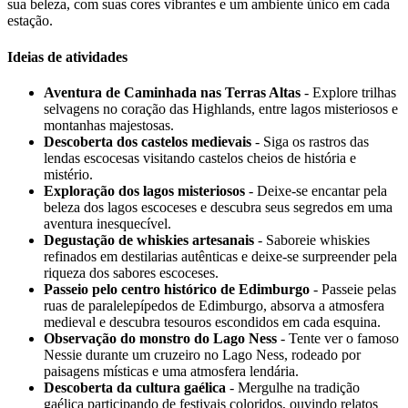
sua beleza, com suas cores vibrantes e um ambiente único em cada
estação.
Ideias de atividades
Aventura de Caminhada nas Terras Altas
- Explore trilhas
selvagens no coração das Highlands, entre lagos misteriosos e
montanhas majestosas.
Descoberta dos castelos medievais
- Siga os rastros das
lendas escocesas visitando castelos cheios de história e
mistério.
Exploração dos lagos misteriosos
- Deixe-se encantar pela
beleza dos lagos escoceses e descubra seus segredos em uma
aventura inesquecível.
Degustação de whiskies artesanais
- Saboreie whiskies
refinados em destilarias autênticas e deixe-se surpreender pela
riqueza dos sabores escoceses.
Passeio pelo centro histórico de Edimburgo
- Passeie pelas
ruas de paralelepípedos de Edimburgo, absorva a atmosfera
medieval e descubra tesouros escondidos em cada esquina.
Observação do monstro do Lago Ness
- Tente ver o famoso
Nessie durante um cruzeiro no Lago Ness, rodeado por
paisagens místicas e uma atmosfera lendária.
Descoberta da cultura gaélica
- Mergulhe na tradição
gaélica participando de festivais coloridos, ouvindo relatos