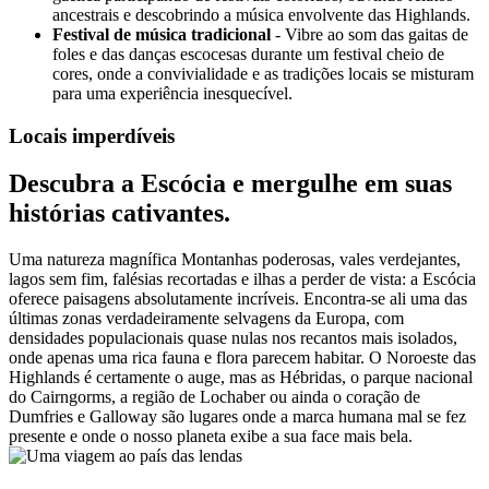
ancestrais e descobrindo a música envolvente das Highlands.
Festival de música tradicional
- Vibre ao som das gaitas de
foles e das danças escocesas durante um festival cheio de
cores, onde a convivialidade e as tradições locais se misturam
para uma experiência inesquecível.
Locais imperdíveis
Descubra a Escócia e mergulhe em suas
histórias cativantes.
Uma natureza magnífica Montanhas poderosas, vales verdejantes,
lagos sem fim, falésias recortadas e ilhas a perder de vista: a Escócia
oferece paisagens absolutamente incríveis. Encontra-se ali uma das
últimas zonas verdadeiramente selvagens da Europa, com
densidades populacionais quase nulas nos recantos mais isolados,
onde apenas uma rica fauna e flora parecem habitar. O Noroeste das
Highlands é certamente o auge, mas as Hébridas, o parque nacional
do Cairngorms, a região de Lochaber ou ainda o coração de
Dumfries e Galloway são lugares onde a marca humana mal se fez
presente e onde o nosso planeta exibe a sua face mais bela.