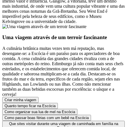
imenso valor e influência. Glasgow, a vitoriana, teve um destino
mais industrial, de onde vem uma cultura popular vibrante e uma das
melhores cenas noturnas da Grã-Bretanha. Seu West End é
imperdível pela beleza de seus edifícios, como o Museu
Kelvingrove ou a universidade da cidade.
Uma viagem através de um terroir fascinante
A culinária britânica muitas vezes tem má reputação, mas
desengane-se: a Escócia é um paraíso para os apreciadores de boa
comida. A cena culinária das grandes cidades rivaliza com a de
outras metrópoles do reino. Edimburgo já não conta mais seus chefs
estrelados, e os estabelecimentos que oferecem comida local, de
qualidade e saborosa multiplicam-se a cada dia. Destacam-se os
frutos do mar e da terra, específicos de cada região, sejam eles nas
Highlands, nas Lowlands ou nas ilhas. Como não mencionar
também as duas bebidas escocesas por excelência: o uísque e a
cerveja!
Criar minha viagem
Quanto tempo ficar na Escócia
Como organizar sua lua de mel na Escócia
Como passar boas férias com um bebê na Escócia
Que sites visitar durante uma viagem de caminhada em família na