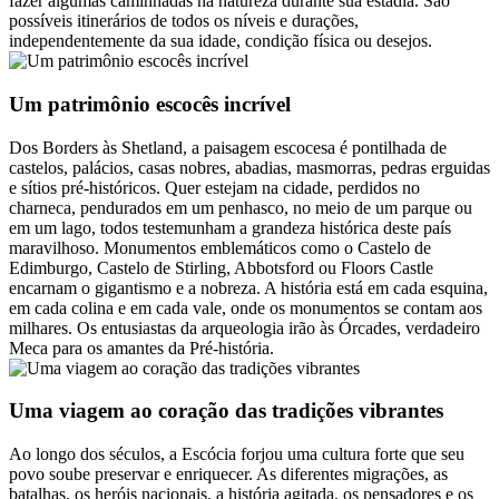
fazer algumas caminhadas na natureza durante sua estadia. São
possíveis itinerários de todos os níveis e durações,
independentemente da sua idade, condição física ou desejos.
Um patrimônio escocês incrível
Dos Borders às Shetland, a paisagem escocesa é pontilhada de
castelos, palácios, casas nobres, abadias, masmorras, pedras erguidas
e sítios pré-históricos. Quer estejam na cidade, perdidos no
charneca, pendurados em um penhasco, no meio de um parque ou
em um lago, todos testemunham a grandeza histórica deste país
maravilhoso. Monumentos emblemáticos como o Castelo de
Edimburgo, Castelo de Stirling, Abbotsford ou Floors Castle
encarnam o gigantismo e a nobreza. A história está em cada esquina,
em cada colina e em cada vale, onde os monumentos se contam aos
milhares. Os entusiastas da arqueologia irão às Órcades, verdadeiro
Meca para os amantes da Pré-história.
Uma viagem ao coração das tradições vibrantes
Ao longo dos séculos, a Escócia forjou uma cultura forte que seu
povo soube preservar e enriquecer. As diferentes migrações, as
batalhas, os heróis nacionais, a história agitada, os pensadores e os