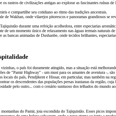
 os rastros de civilizações antigas ao explorar as fascinantes ruínas 
ris e compartilhe seu cotidiano ao ritmo das tradições ancestrais.
ale de Wakhan, onde vilarejos pitorescos e panoramas grandiosos se re
Tajiquistão durante uma refeição acolhedora, entre especiarias aromátic
ute de um momento único de relaxamento nas águas termais naturais d
re as bancas animadas de Dushanbe, onde tecidos brilhantes, especiaria
spitalidade
vizinhas, o país foi duramente atingido, mas a situação está melhorando
s de "Pamir Highway" - um must para os amantes de aventura -, são per
gos locais do país, Pendjikent e Hissar, em particular, mas também na r
contrar os descendentes das populações persas iranianas da região, cuj
osidade pelo outro... com o cenário suntuoso dos telhados do mundo ao
montanhas do Pamir, joia escondida do Tajiquistão. Esses picos impo
noramas de uma beleza selvagem, onde a neve eterna se junta a prados f