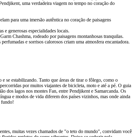
de Pendjikent, uma verdadeira viagem no tempo no coração do
velam para uma imersão autêntica no coração de paisagens
as e generosas especialidades locais.
e Garm Chashma, rodeado por paisagens montanhosas tranquilas.
s perfumadas e sorrisos calorosos criam uma atmosfera encantadora.
 e se estabilizando. Tanto que áreas de tirar o fôlego, como o
corridas por muitos viajantes de bicicleta, moto e até a pé. O guia
egião dos lagos nos montes Fan, entre Pendjikent e Samarcanda. Os
a língua e modos de vida diferem dos países vizinhos, mas onde ainda
 fundo!
nentes, muitas vezes chamados de "o teto do mundo", convidam você
loridos repletos de cores vibrantes. Deixe-se seduzir pela