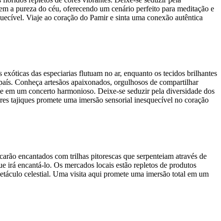
tem a pureza do céu, oferecendo um cenário perfeito para meditação e
uecível. Viaje ao coração do Pamir e sinta uma conexão autêntica
exóticas das especiarias flutuam no ar, enquanto os tecidos brilhantes
o país. Conheça artesãos apaixonados, orgulhosos de compartilhar
nte em um concerto harmonioso. Deixe-se seduzir pela diversidade dos
zares tajiques promete uma imersão sensorial inesquecível no coração
icarão encantados com trilhas pitorescas que serpenteiam através de
ue irá encantá-lo. Os mercados locais estão repletos de produtos
spetáculo celestial. Uma visita aqui promete uma imersão total em um