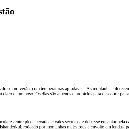
stão
es do sol no verão, com temperaturas agradáveis. As montanhas oferece
u claro e luminoso. Os dias são amenos e propícios para descobrir pais
taculares entre picos nevados e vales secretos, e deixe-se encantar pela 
Iskanderkul, rodeado por montanhas majestosas e envolto em lendas, pa