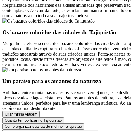
hospitalidade dos habitantes das aldeias aninhadas que preservam tra
contemplação. Ao cair da noite, as estrelas iluminam o firmamento co
com a natureza em toda a sua majestosa beleza.
Os bazares coloridos das cidades do Tajiquistão
Mergulhe na efervescência dos bazares coloridos das cidades do Tajiqu
e as joias cintilantes capturam a luz do sol. Esses mercados, verdade
tradições ancestrais através de suas criações únicas. Perca-se nesta
produtos locais, desde frutas frescas até objetos de arte feitos à mão
de uma cultura rica e acolhedora. Venha viver esta experiência autên
Um paraíso para os amantes da natureza
Aninhada entre montanhas majestosas e vales verdejantes, este destino
picos nevados e lagos cristalinos. Para os amantes da cultura, as alde
artesanais únicos, perfeitos para levar uma lembrança autêntica. Ao a
cenário natural deslumbrante.
Criar minha viagem
Quanto tempo ficar no Tajiquistão
Como organizar sua lua de mel no Tajiquistão