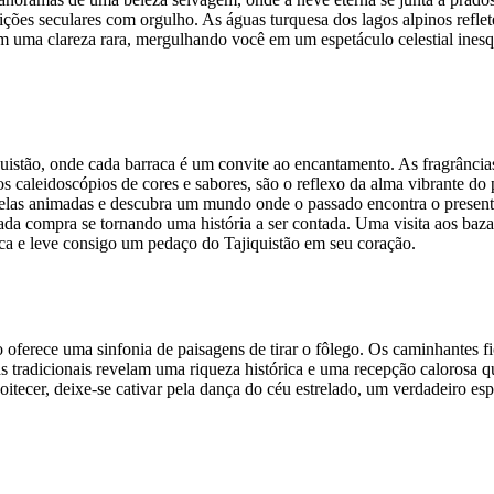
dições seculares com orgulho. As águas turquesa dos lagos alpinos refle
m uma clareza rara, mergulhando você em um espetáculo celestial inesq
istão, onde cada barraca é um convite ao encantamento. As fragrâncias 
iros caleidoscópios de cores e sabores, são o reflexo da alma vibrante d
s ruelas animadas e descubra um mundo onde o passado encontra o prese
, cada compra se tornando uma história a ser contada. Uma visita aos ba
tica e leve consigo um pedaço do Tajiquistão em seu coração.
 oferece uma sinfonia de paisagens de tirar o fôlego. Os caminhantes f
ias tradicionais revelam uma riqueza histórica e uma recepção calorosa q
noitecer, deixe-se cativar pela dança do céu estrelado, um verdadeiro e