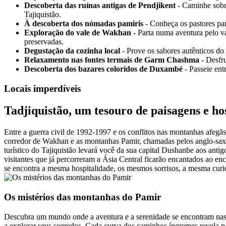
Descoberta das ruínas antigas de Pendjikent
- Caminhe sobre
Tajiquistão.
À descoberta dos nómadas pamiris
- Conheça os pastores pami
Exploração do vale de Wakhan
- Parta numa aventura pelo v
preservadas.
Degustação da cozinha local
- Prove os sabores autênticos do 
Relaxamento nas fontes termais de Garm Chashma
- Desfr
Descoberta dos bazares coloridos de Duxambé
- Passeie ent
Locais imperdíveis
Tadjiquistão, um tesouro de paisagens e ho
Entre a guerra civil de 1992-1997 e os conflitos nas montanhas afegãs 
corredor de Wakhan e as montanhas Pamir, chamadas pelos anglo-saxõe
turístico do Tajiquistão levará você da sua capital Dushanbe aos anti
visitantes que já percorreram a Ásia Central ficarão encantados ao en
se encontra a mesma hospitalidade, os mesmos sorrisos, a mesma curi
Os mistérios das montanhas do Pamir
Descubra um mundo onde a aventura e a serenidade se encontram nas 
a explorar seus segredos. Cada curva dos caminhos íngremes revela pa