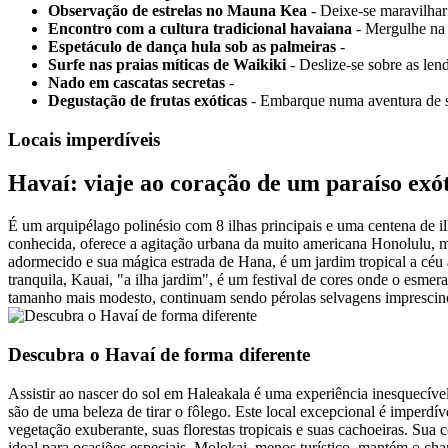
Observação de estrelas no Mauna Kea
- Deixe-se maravilhar
Encontro com a cultura tradicional havaiana
- Mergulhe na 
Espetáculo de dança hula sob as palmeiras
-
Surfe nas praias míticas de Waikiki
- Deslize-se sobre as len
Nado em cascatas secretas
-
Degustação de frutas exóticas
- Embarque numa aventura de sa
Locais imperdíveis
Havaí: viaje ao coração de um paraíso exó
É um arquipélago polinésio com 8 ilhas principais e uma centena de il
conhecida, oferece a agitação urbana da muito americana Honolulu, ma
adormecido e sua mágica estrada de Hana, é um jardim tropical a céu 
tranquila, Kauai, "a ilha jardim", é um festival de cores onde o esme
tamanho mais modesto, continuam sendo pérolas selvagens imprescind
Descubra o Havaí de forma diferente
Assistir ao nascer do sol em Haleakala é uma experiência inesquecíve
são de uma beleza de tirar o fôlego. Este local excepcional é imperd
vegetação exuberante, suas florestas tropicais e suas cachoeiras. Sua 
ideal para ocasiões especiais. Molokai, menos turístico, mantém o cha