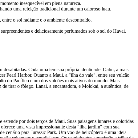
m momento inesquecível em plena natureza.
hando uma refeição tradicional durante um caloroso luau.
 entre o sol radiante e o ambiente descontraído.
s surpreendentes e deliciosamente perfumados sob o sol do Havai.
 ou desabitadas. Cada uma tem sua própria identidade. Oahu, a mais
er Pearl Harbor. Quanto a Maui, a "ilha do vale", entre seu vulcão
 alto do Pacífico e um dos vulcões mais ativos do mundo. Mais
e tirar o fôlego. Lanai, a encantadora, e Molokai, a autêntica, de
 estende por dois terços de Maui. Suas paisagens lunares e coloridas
 oferece uma vista impressionante desta "ilha jardim" com sua
u de cenário para Jurassic Park. Um voo de helicóptero é uma ideia
s são selvagens e paradisíacas. Os caminhantes apreciarão a trilha da