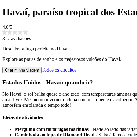
Havaí, paraíso tropical dos Est
4.8/5
317 avaliações
Descubra a fuga perfeita no Havaí.
Explore as praias de sonho e os majestosos vulcões do Havaí.
Todos os circuitos
Criar minha viagem
Estados Unidos - Havaí: quando ir?
No Havaí, o sol brilha quase o ano todo, com temperaturas amenas que v
ao ar livre. Mesmo no inverno, o clima continua quente e acolhedor.
atmosfera ensolarada o tempo todo!
Ideias de atividades
Mergulho com tartarugas marinhas
- Nade ao lado das tarta
Caminhada ao topo de Diamond Head
- Suba à famosa crat