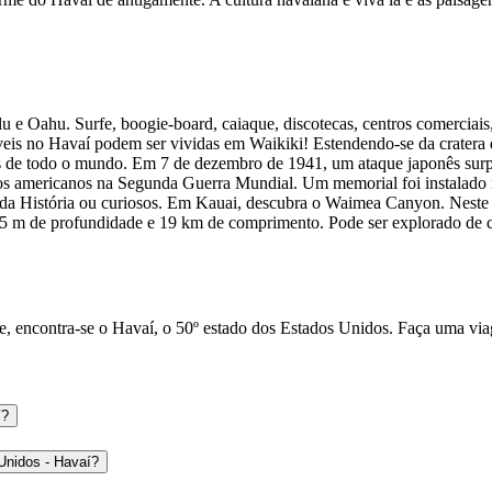
e Oahu. Surfe, boogie-board, caiaque, discotecas, centros comerciais, 
síveis no Havaí podem ser vividas em Waikiki! Estendendo-se da cratera
as de todo o mundo. Em 7 de dezembro de 1941, um ataque japonês surpr
dos americanos na Segunda Guerra Mundial. Um memorial foi instalado
as da História ou curiosos. Em Kauai, descubra o Waimea Canyon. Neste
5 m de profundidade e 19 km de comprimento. Pode ser explorado de ca
e, encontra-se o Havaí, o 50º estado dos Estados Unidos. Faça uma vi
í?
 Unidos - Havaí?