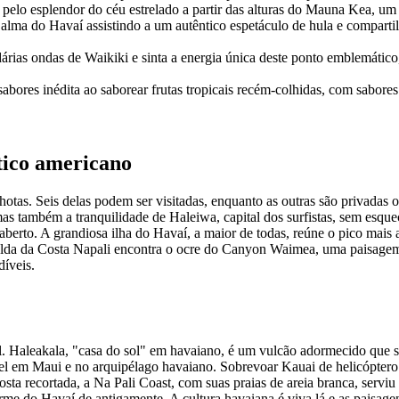
 pelo esplendor do céu estrelado a partir das alturas do Mauna Kea, u
alma do Havaí assistindo a um autêntico espetáculo de hula e compartil
dárias ondas de Waikiki e sinta a energia única deste ponto emblemático,
bores inédita ao saborear frutas tropicais recém-colhidas, com sabore
tico americano
hotas. Seis delas podem ser visitadas, enquanto as outras são privadas
s também a tranquilidade de Haleiwa, capital dos surfistas, sem esquec
aberto. A grandiosa ilha do Havaí, a maior de todas, reúne o pico mais
ralda da Costa Napali encontra o ocre do Canyon Waimea, uma paisagem d
íveis.
l. Haleakala, "casa do sol" em havaiano, é um vulcão adormecido que se
ível em Maui e no arquipélago havaiano. Sobrevoar Kauai de helicóptero
costa recortada, a Na Pali Coast, com suas praias de areia branca, servi
rme do Havaí de antigamente. A cultura havaiana é viva lá e as paisagen