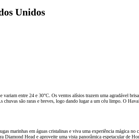
ados Unidos
ariam entre 24 e 30°C. Os ventos alísios trazem uma agradável brisa tro
 As chuvas são raras e breves, logo dando lugar a um céu limpo. O Hava
rugas marinhas em águas cristalinas e viva uma experiência mágica no c
era Diamond Head e aproveite uma vista panorâmica espetacular de Hon