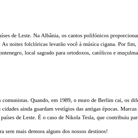
íses de Leste. Na Albânia, os cantos polifónicos proporciona
As noites folclóricas levarão você à música cigana. Por fim, 
ntenegro, local sagrado para ortodoxos, católicos e muçulma
 comunistas. Quando, em 1989, o muro de Berlim cai, os dif
 cidades ainda guardam vestígios das antigas épocas. Marcas d
íses de Leste. É o caso de Nikola Tesla, que contribuiu para 
bra sem mais demora alguns dos nossos destinos!