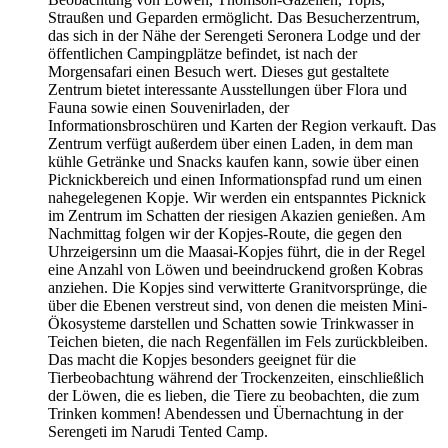
Straußen und Geparden ermöglicht. Das Besucherzentrum,
das sich in der Nähe der Serengeti Seronera Lodge und der
öffentlichen Campingplätze befindet, ist nach der
Morgensafari einen Besuch wert. Dieses gut gestaltete
Zentrum bietet interessante Ausstellungen über Flora und
Fauna sowie einen Souvenirladen, der
Informationsbroschüren und Karten der Region verkauft. Das
Zentrum verfügt außerdem über einen Laden, in dem man
kühle Getränke und Snacks kaufen kann, sowie über einen
Picknickbereich und einen Informationspfad rund um einen
nahegelegenen Kopje. Wir werden ein entspanntes Picknick
im Zentrum im Schatten der riesigen Akazien genießen. Am
Nachmittag folgen wir der Kopjes-Route, die gegen den
Uhrzeigersinn um die Maasai-Kopjes führt, die in der Regel
eine Anzahl von Löwen und beeindruckend großen Kobras
anziehen. Die Kopjes sind verwitterte Granitvorsprünge, die
über die Ebenen verstreut sind, von denen die meisten Mini-
Ökosysteme darstellen und Schatten sowie Trinkwasser in
Teichen bieten, die nach Regenfällen im Fels zurückbleiben.
Das macht die Kopjes besonders geeignet für die
Tierbeobachtung während der Trockenzeiten, einschließlich
der Löwen, die es lieben, die Tiere zu beobachten, die zum
Trinken kommen! Abendessen und Übernachtung in der
Serengeti im Narudi Tented Camp.