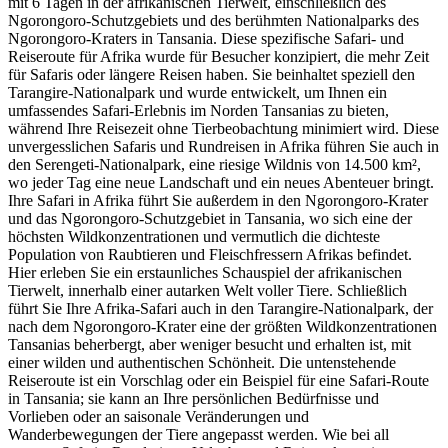
mit 6 Tagen in der afrikanischen Tierwelt, einschließlich des
Ngorongoro-Schutzgebiets und des berühmten Nationalparks des
Ngorongoro-Kraters in Tansania. Diese spezifische Safari- und
Reiseroute für Afrika wurde für Besucher konzipiert, die mehr Zeit
für Safaris oder längere Reisen haben. Sie beinhaltet speziell den
Tarangire-Nationalpark und wurde entwickelt, um Ihnen ein
umfassendes Safari-Erlebnis im Norden Tansanias zu bieten,
während Ihre Reisezeit ohne Tierbeobachtung minimiert wird. Diese
unvergesslichen Safaris und Rundreisen in Afrika führen Sie auch in
den Serengeti-Nationalpark, eine riesige Wildnis von 14.500 km²,
wo jeder Tag eine neue Landschaft und ein neues Abenteuer bringt.
Ihre Safari in Afrika führt Sie außerdem in den Ngorongoro-Krater
und das Ngorongoro-Schutzgebiet in Tansania, wo sich eine der
höchsten Wildkonzentrationen und vermutlich die dichteste
Population von Raubtieren und Fleischfressern Afrikas befindet.
Hier erleben Sie ein erstaunliches Schauspiel der afrikanischen
Tierwelt, innerhalb einer autarken Welt voller Tiere. Schließlich
führt Sie Ihre Afrika-Safari auch in den Tarangire-Nationalpark, der
nach dem Ngorongoro-Krater eine der größten Wildkonzentrationen
Tansanias beherbergt, aber weniger besucht und erhalten ist, mit
einer wilden und authentischen Schönheit. Die untenstehende
Reiseroute ist ein Vorschlag oder ein Beispiel für eine Safari-Route
in Tansania; sie kann an Ihre persönlichen Bedürfnisse und
Vorlieben oder an saisonale Veränderungen und
Wanderbewegungen der Tiere angepasst werden. Wie bei all