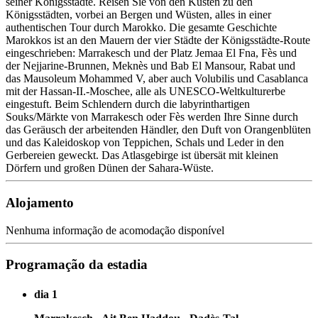
seiner Königsstädte. Reisen Sie von den Küsten zu den
Königsstädten, vorbei an Bergen und Wüsten, alles in einer
authentischen Tour durch Marokko. Die gesamte Geschichte
Marokkos ist an den Mauern der vier Städte der Königsstädte-Route
eingeschrieben: Marrakesch und der Platz Jemaa El Fna, Fès und
der Nejjarine-Brunnen, Meknès und Bab El Mansour, Rabat und
das Mausoleum Mohammed V, aber auch Volubilis und Casablanca
mit der Hassan-II.-Moschee, alle als UNESCO-Weltkulturerbe
eingestuft. Beim Schlendern durch die labyrinthartigen
Souks/Märkte von Marrakesch oder Fès werden Ihre Sinne durch
das Geräusch der arbeitenden Händler, den Duft von Orangenblüten
und das Kaleidoskop von Teppichen, Schals und Leder in den
Gerbereien geweckt. Das Atlasgebirge ist übersät mit kleinen
Dörfern und großen Dünen der Sahara-Wüste.
Alojamento
Nenhuma informação de acomodação disponível
Programação da estadia
dia 1