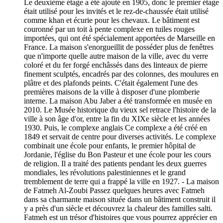
Le deuxième étage a été ajouté en 1905, donc le premier étage
était utilisé pour les invités et le rez-de-chaussée était utilisé
comme khan et écurie pour les chevaux. Le bâtiment est
couronné par un toit à pente complexe en tuiles rouges
importées, qui ont été spécialement apportées de Marseille en
France. La maison s'enorgueillit de posséder plus de fenêtres
que n'importe quelle autre maison de la ville, avec du verre
coloré et du fer forgé enchâssés dans des linteaux de pierre
finement sculptés, encadrés par des colonnes, des moulures en
plâtre et des plafonds peints. C'était également l'une des
premières maisons de la ville à disposer d'une plomberie
interne. La maison Abu Jaber a été transformée en musée en
2010. Le Musée historique du vieux sel retrace l'histoire de la
ville à son âge d'or, entre la fin du XIXe siècle et les années
1930. Puis, le complexe anglais Ce complexe a été créé en
1849 et servait de centre pour diverses activités. Le complexe
combinait une école pour enfants, le premier hôpital de
Jordanie, l'église du Bon Pasteur et une école pour les cours
de religion. Il a traité des patients pendant les deux guerres
mondiales, les révolutions palestiniennes et le grand
tremblement de terre qui a frappé la ville en 1927. - La maison
de Fatmeh Al-Zoubi Passez quelques heures avec Fatmeh
dans sa charmante maison située dans un bâtiment construit il
y a près d'un siècle et découvrez la chaleur des familles salti.
Fatmeh est un trésor d'histoires que vous pourrez apprécier en