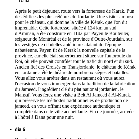
Après le petit déjeuner, route vers la forteresse de Karak, l’un
des édifices les plus célèbres de Jordanie. Une visite s'impose
pour le château, qui domine la ville de Kérak, que l'on dit
imprenable. Cette forteresse, située à 124 km au sud
d'Amman, a été construite en 1142 par Payen le Bouteiller,
seigneur de Montréal et de la province d'Outre-Jourdain, sur
les vestiges de citadelles antérieures datant de l'époque
nabatéenne. Payen fit de Kerak la nouvelle capitale de la
province, car elle était superbement située sur l'autoroute du
Roi, où elle pouvait contrôler tout le trafic du nord et du sud.
Ancien fief des Croisés en Transjordanie, le château de Kérak
en Jordanie a été le théâtre de nombreux sièges et batailles.
Vous allez vous arrêter dans un restaurant où vous aurez
l'occasion de vous immerger dans la tradition de la fabrication
du Jameed, l'ingrédient clé du plat national jordanien, le
Mansaf. Vous ferez une visite à Beit Al Jameed à Al-Karak,
qui préserve les méthodes traditionnelles de production de
jameed, en vous offrant une expérience authentique et
complète dans cette ville accueillante. Fin de journée, arrivée
à l'hôtel à Dana pour une nuit.
dia 6