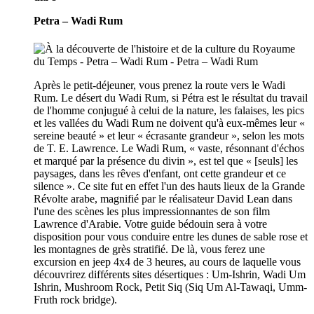
Petra – Wadi Rum
Après le petit-déjeuner, vous prenez la route vers le Wadi
Rum. Le désert du Wadi Rum, si Pétra est le résultat du travail
de l'homme conjugué à celui de la nature, les falaises, les pics
et les vallées du Wadi Rum ne doivent qu'à eux-mêmes leur «
sereine beauté » et leur « écrasante grandeur », selon les mots
de T. E. Lawrence. Le Wadi Rum, « vaste, résonnant d'échos
et marqué par la présence du divin », est tel que « [seuls] les
paysages, dans les rêves d'enfant, ont cette grandeur et ce
silence ». Ce site fut en effet l'un des hauts lieux de la Grande
Révolte arabe, magnifié par le réalisateur David Lean dans
l'une des scènes les plus impressionnantes de son film
Lawrence d'Arabie. Votre guide bédouin sera à votre
disposition pour vous conduire entre les dunes de sable rose et
les montagnes de grès stratifié. De là, vous ferez une
excursion en jeep 4x4 de 3 heures, au cours de laquelle vous
découvrirez différents sites désertiques : Um-Ishrin, Wadi Um
Ishrin, Mushroom Rock, Petit Siq (Siq Um Al-Tawaqi, Umm-
Fruth rock bridge).