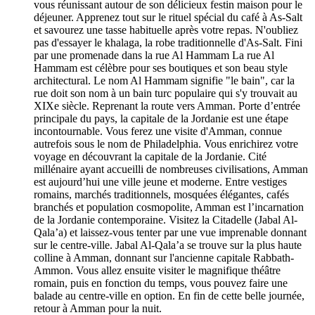
vous réunissant autour de son délicieux festin maison pour le
déjeuner. Apprenez tout sur le rituel spécial du café à As-Salt
et savourez une tasse habituelle après votre repas. N'oubliez
pas d'essayer le khalaga, la robe traditionnelle d'As-Salt. Fini
par une promenade dans la rue Al Hammam La rue Al
Hammam est célèbre pour ses boutiques et son beau style
architectural. Le nom Al Hammam signifie "le bain", car la
rue doit son nom à un bain turc populaire qui s'y trouvait au
XIXe siècle. Reprenant la route vers Amman. Porte d’entrée
principale du pays, la capitale de la Jordanie est une étape
incontournable. Vous ferez une visite d'Amman, connue
autrefois sous le nom de Philadelphia. Vous enrichirez votre
voyage en découvrant la capitale de la Jordanie. Cité
millénaire ayant accueilli de nombreuses civilisations, Amman
est aujourd’hui une ville jeune et moderne. Entre vestiges
romains, marchés traditionnels, mosquées élégantes, cafés
branchés et population cosmopolite, Amman est l’incarnation
de la Jordanie contemporaine. Visitez la Citadelle (Jabal Al-
Qala’a) et laissez-vous tenter par une vue imprenable donnant
sur le centre-ville. Jabal Al-Qala’a se trouve sur la plus haute
colline à Amman, donnant sur l'ancienne capitale Rabbath-
Ammon. Vous allez ensuite visiter le magnifique théâtre
romain, puis en fonction du temps, vous pouvez faire une
balade au centre-ville en option. En fin de cette belle journée,
retour à Amman pour la nuit.