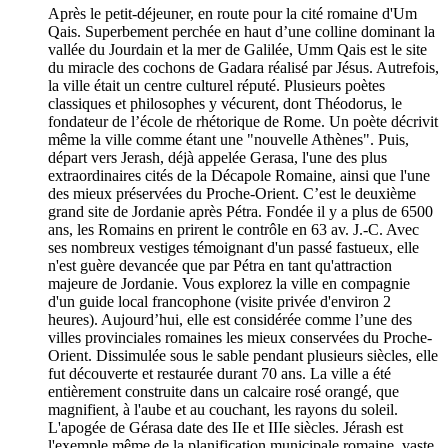
Après le petit-déjeuner, en route pour la cité romaine d'Um
Qais. Superbement perchée en haut d’une colline dominant la
vallée du Jourdain et la mer de Galilée, Umm Qais est le site
du miracle des cochons de Gadara réalisé par Jésus. Autrefois,
la ville était un centre culturel réputé. Plusieurs poètes
classiques et philosophes y vécurent, dont Théodorus, le
fondateur de l’école de rhétorique de Rome. Un poète décrivit
même la ville comme étant une "nouvelle Athènes". Puis,
départ vers Jerash, déjà appelée Gerasa, l'une des plus
extraordinaires cités de la Décapole Romaine, ainsi que l'une
des mieux préservées du Proche-Orient. C’est le deuxième
grand site de Jordanie après Pétra. Fondée il y a plus de 6500
ans, les Romains en prirent le contrôle en 63 av. J.-C. Avec
ses nombreux vestiges témoignant d'un passé fastueux, elle
n'est guère devancée que par Pétra en tant qu'attraction
majeure de Jordanie. Vous explorez la ville en compagnie
d'un guide local francophone (visite privée d'environ 2
heures). Aujourd’hui, elle est considérée comme l’une des
villes provinciales romaines les mieux conservées du Proche-
Orient. Dissimulée sous le sable pendant plusieurs siècles, elle
fut découverte et restaurée durant 70 ans. La ville a été
entièrement construite dans un calcaire rosé orangé, que
magnifient, à l'aube et au couchant, les rayons du soleil.
L'apogée de Gérasa date des IIe et IIIe siècles. Jérash est
l'exemple même de la planification municipale romaine, vaste