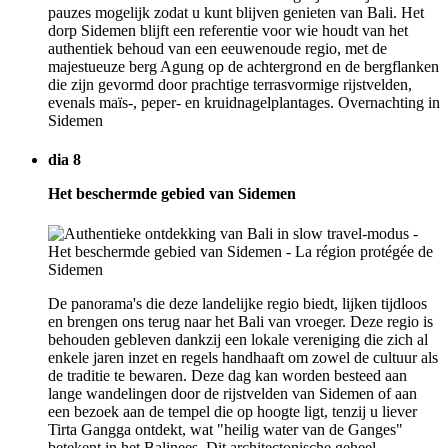
pauzes mogelijk zodat u kunt blijven genieten van Bali. Het
dorp Sidemen blijft een referentie voor wie houdt van het
authentiek behoud van een eeuwenoude regio, met de
majestueuze berg Agung op de achtergrond en de bergflanken
die zijn gevormd door prachtige terrasvormige rijstvelden,
evenals maïs-, peper- en kruidnagelplantages. Overnachting in
Sidemen
dia 8
Het beschermde gebied van Sidemen
De panorama's die deze landelijke regio biedt, lijken tijdloos
en brengen ons terug naar het Bali van vroeger. Deze regio is
behouden gebleven dankzij een lokale vereniging die zich al
enkele jaren inzet en regels handhaaft om zowel de cultuur als
de traditie te bewaren. Deze dag kan worden besteed aan
lange wandelingen door de rijstvelden van Sidemen of aan
een bezoek aan de tempel die op hoogte ligt, tenzij u liever
Tirta Gangga ontdekt, wat "heilig water van de Ganges"
betekent in het Balinees. Dit architectonische geheel,