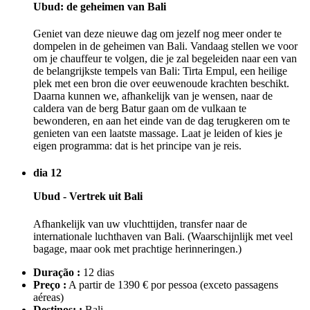
Ubud: de geheimen van Bali
Geniet van deze nieuwe dag om jezelf nog meer onder te
dompelen in de geheimen van Bali. Vandaag stellen we voor
om je chauffeur te volgen, die je zal begeleiden naar een van
de belangrijkste tempels van Bali: Tirta Empul, een heilige
plek met een bron die over eeuwenoude krachten beschikt.
Daarna kunnen we, afhankelijk van je wensen, naar de
caldera van de berg Batur gaan om de vulkaan te
bewonderen, en aan het einde van de dag terugkeren om te
genieten van een laatste massage. Laat je leiden of kies je
eigen programma: dat is het principe van je reis.
dia 12
Ubud - Vertrek uit Bali
Afhankelijk van uw vluchttijden, transfer naar de
internationale luchthaven van Bali. (Waarschijnlijk met veel
bagage, maar ook met prachtige herinneringen.)
Duração :
12 dias
Preço :
A partir de 1390 € por pessoa
(exceto passagens
aéreas)
Destinos: :
Bali