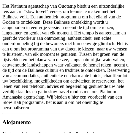
Het Platinum agentschap van Quotatrip biedt u een uitzonderlijke
reis aan, in "slow travel" versie, om kennis te maken met het
Balinese volk. Een authentiek programma om het eiland van de
Goden te ontdekken. Deze Balinese ontdekking wordt u
aangeboden in een vrije versie: u neemt de tijd om te reizen,
langzamer, en geniet van elk moment. Het tempo is aangenaam en
geeft de voorkeur aan ontmoeting, authenticiteit, een echte
onderdompeling bij de bewoners met hun eeuwige glimlach. Het is
aan u om het programma van uw dagen te kiezen, naar uw wensen
te luisteren, van elk moment te genieten. Tussen het groen van de
rijstvelden en het blauw van de zee, langs natuurlijke watervallen,
eeuwenoude landschappen waar vulkanen de hemel raken, neemt u
de tijd om de Balinese cultuur en tradities te ontdekken. Reservering
van accommodaties, authentieke en charmante hotels, chauffeur tot
uw beschikking, mogelijkheden om activiteiten te reserveren, het
lenen van een telefoon, advies en begeleiding gedurende uw hele
verblijf: laat los en ga in slow travel modus met ons Platinum
Amanaska agentschap. Wij bieden u hier een voorbeeld van een
Slow Bali programma, het is aan u om het oneindig te
personaliseren.
Alojamento