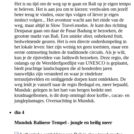
Het is nu tijd om de weg op te gaan en Bali op je eigen tempo
te beleven. Het is aan jou om te kiezen: verdwalen om jezelf
beter terug te vinden, onze tips volgen of liever je eigen
instinct volgen... Het avontuur wacht aan het einde van de
weg, maar altijd in Slow Travel-modus. Je kunt dus richting
Denpasar gaan om daar de Pasar Badung te bezoeken, de
grootste markt van Bali. Een unieke sfeer, onbekend fruit,
bedwelmende geuren. Het is een directe onderdompeling in
het lokale leven: hier zijn weinig tot geen toeristen, maar een
eerste ontmoeting buiten de traditionele circuits. Als je wilt,
kun je de rijstvelden van Jatiluwih bezoeken. Deze regio, die
onlangs op de Werelderfgoedlijst van UNESCO is geplaatst,
biedt prachtige landschappen die al honderden jaren
nauwelijks zijn veranderd en waar je eindeloze
terrasrijstvelden en omliggende dorpen kunt ontdekken. De
weg leidt je vanzelf naar de regio Bedugul en, meer bepaald,
Munduk: gelegen in het hart van bergen bedekt met
kruidnagelbomen, is dit dorp omringd door koffie-, cacao- en
jungleplantages. Overnachting in Munduk.
dia 4
Munduk Balinese Tempel - jungle en heilig meer