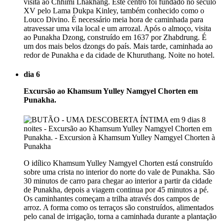
visita ao Chhimi Lhakhang. Este centro foi fundado no século
XV pelo Lama Dukpa Kinley, também conhecido como o
Louco Divino. É necessário meia hora de caminhada para
atravessar uma vila local e um arrozal. Após o almoço, visita
ao Punakha Dzong, construído em 1637 por Zhabdrung. É
um dos mais belos dzongs do país. Mais tarde, caminhada ao
redor de Punakha e da cidade de Khuruthang. Noite no hotel.
dia 6
Excursão ao Khamsum Yulley Namgyel Chorten em
Punakha.
O idílico Khamsum Yulley Namgyel Chorten está construído
sobre uma crista no interior do norte do vale de Punakha. São
30 minutos de carro para chegar ao interior a partir da cidade
de Punakha, depois a viagem continua por 45 minutos a pé.
Os caminhantes começam a trilha através dos campos de
arroz. A forma como os terraços são construídos, alimentados
pelo canal de irrigação, torna a caminhada durante a plantação