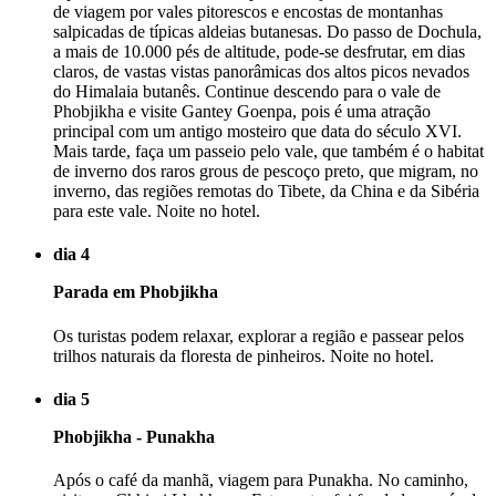
de viagem por vales pitorescos e encostas de montanhas
salpicadas de típicas aldeias butanesas. Do passo de Dochula,
a mais de 10.000 pés de altitude, pode-se desfrutar, em dias
claros, de vastas vistas panorâmicas dos altos picos nevados
do Himalaia butanês. Continue descendo para o vale de
Phobjikha e visite Gantey Goenpa, pois é uma atração
principal com um antigo mosteiro que data do século XVI.
Mais tarde, faça um passeio pelo vale, que também é o habitat
de inverno dos raros grous de pescoço preto, que migram, no
inverno, das regiões remotas do Tibete, da China e da Sibéria
para este vale. Noite no hotel.
dia 4
Parada em Phobjikha
Os turistas podem relaxar, explorar a região e passear pelos
trilhos naturais da floresta de pinheiros. Noite no hotel.
dia 5
Phobjikha - Punakha
Após o café da manhã, viagem para Punakha. No caminho,