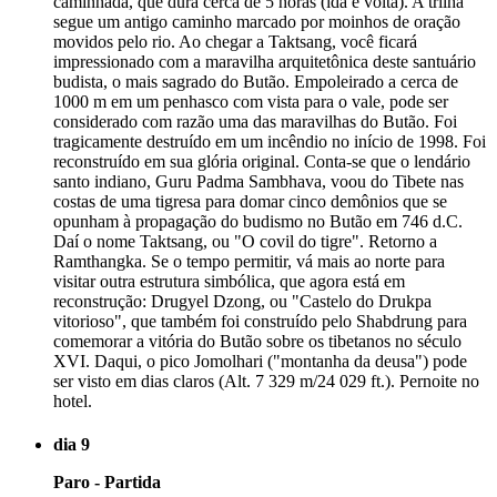
caminhada, que dura cerca de 5 horas (ida e volta). A trilha
segue um antigo caminho marcado por moinhos de oração
movidos pelo rio. Ao chegar a Taktsang, você ficará
impressionado com a maravilha arquitetônica deste santuário
budista, o mais sagrado do Butão. Empoleirado a cerca de
1000 m em um penhasco com vista para o vale, pode ser
considerado com razão uma das maravilhas do Butão. Foi
tragicamente destruído em um incêndio no início de 1998. Foi
reconstruído em sua glória original. Conta-se que o lendário
santo indiano, Guru Padma Sambhava, voou do Tibete nas
costas de uma tigresa para domar cinco demônios que se
opunham à propagação do budismo no Butão em 746 d.C.
Daí o nome Taktsang, ou "O covil do tigre". Retorno a
Ramthangka. Se o tempo permitir, vá mais ao norte para
visitar outra estrutura simbólica, que agora está em
reconstrução: Drugyel Dzong, ou "Castelo do Drukpa
vitorioso", que também foi construído pelo Shabdrung para
comemorar a vitória do Butão sobre os tibetanos no século
XVI. Daqui, o pico Jomolhari ("montanha da deusa") pode
ser visto em dias claros (Alt. 7 329 m/24 029 ft.). Pernoite no
hotel.
dia 9
Paro - Partida