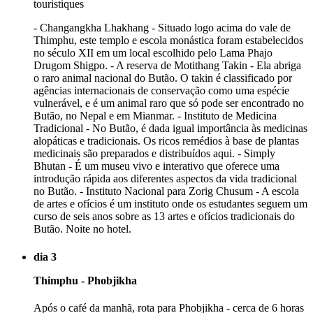
- Changangkha Lhakhang - Situado logo acima do vale de
Thimphu, este templo e escola monástica foram estabelecidos
no século XII em um local escolhido pelo Lama Phajo
Drugom Shigpo. - A reserva de Motithang Takin - Ela abriga
o raro animal nacional do Butão. O takin é classificado por
agências internacionais de conservação como uma espécie
vulnerável, e é um animal raro que só pode ser encontrado no
Butão, no Nepal e em Mianmar. - Instituto de Medicina
Tradicional - No Butão, é dada igual importância às medicinas
alopáticas e tradicionais. Os ricos remédios à base de plantas
medicinais são preparados e distribuídos aqui. - Simply
Bhutan - É um museu vivo e interativo que oferece uma
introdução rápida aos diferentes aspectos da vida tradicional
no Butão. - Instituto Nacional para Zorig Chusum - A escola
de artes e ofícios é um instituto onde os estudantes seguem um
curso de seis anos sobre as 13 artes e ofícios tradicionais do
Butão. Noite no hotel.
dia 3
Thimphu - Phobjikha
Após o café da manhã, rota para Phobjikha - cerca de 6 horas