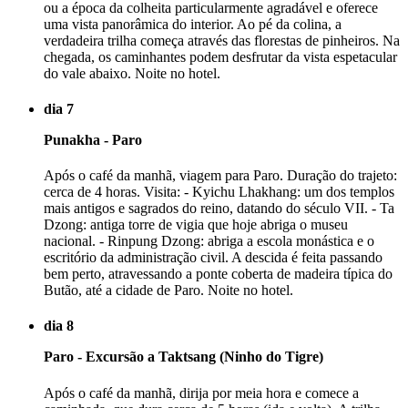
ou a época da colheita particularmente agradável e oferece
uma vista panorâmica do interior. Ao pé da colina, a
verdadeira trilha começa através das florestas de pinheiros. Na
chegada, os caminhantes podem desfrutar da vista espetacular
do vale abaixo. Noite no hotel.
dia 7
Punakha - Paro
Após o café da manhã, viagem para Paro. Duração do trajeto:
cerca de 4 horas. Visita: - Kyichu Lhakhang: um dos templos
mais antigos e sagrados do reino, datando do século VII. - Ta
Dzong: antiga torre de vigia que hoje abriga o museu
nacional. - Rinpung Dzong: abriga a escola monástica e o
escritório da administração civil. A descida é feita passando
bem perto, atravessando a ponte coberta de madeira típica do
Butão, até a cidade de Paro. Noite no hotel.
dia 8
Paro - Excursão a Taktsang (Ninho do Tigre)
Após o café da manhã, dirija por meia hora e comece a