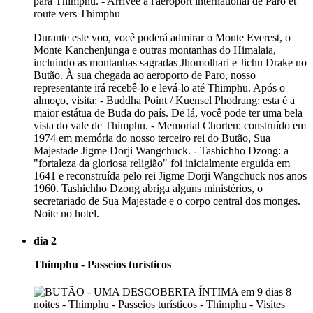
Durante este voo, você poderá admirar o Monte Everest, o
Monte Kanchenjunga e outras montanhas do Himalaia,
incluindo as montanhas sagradas Jhomolhari e Jichu Drake no
Butão. À sua chegada ao aeroporto de Paro, nosso
representante irá recebê-lo e levá-lo até Thimphu. Após o
almoço, visita: - Buddha Point / Kuensel Phodrang: esta é a
maior estátua de Buda do país. De lá, você pode ter uma bela
vista do vale de Thimphu. - Memorial Chorten: construído em
1974 em memória do nosso terceiro rei do Butão, Sua
Majestade Jigme Dorji Wangchuck. - Tashichho Dzong: a
"fortaleza da gloriosa religião" foi inicialmente erguida em
1641 e reconstruída pelo rei Jigme Dorji Wangchuck nos anos
1960. Tashichho Dzong abriga alguns ministérios, o
secretariado de Sua Majestade e o corpo central dos monges.
Noite no hotel.
dia 2
Thimphu - Passeios turísticos