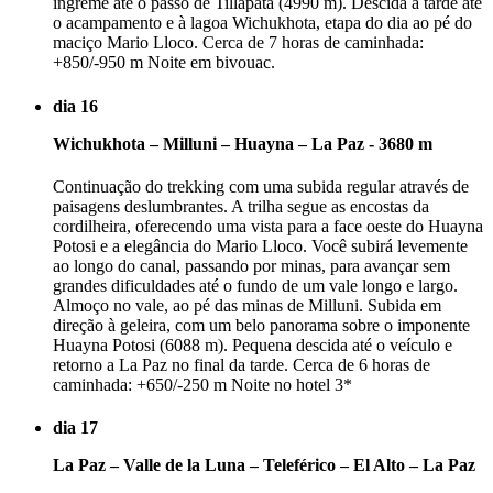
íngreme até o passo de Tillapata (4990 m). Descida à tarde até
o acampamento e à lagoa Wichukhota, etapa do dia ao pé do
maciço Mario Lloco. Cerca de 7 horas de caminhada:
+850/-950 m Noite em bivouac.
dia 16
Wichukhota – Milluni – Huayna – La Paz - 3680 m
Continuação do trekking com uma subida regular através de
paisagens deslumbrantes. A trilha segue as encostas da
cordilheira, oferecendo uma vista para a face oeste do Huayna
Potosi e a elegância do Mario Lloco. Você subirá levemente
ao longo do canal, passando por minas, para avançar sem
grandes dificuldades até o fundo de um vale longo e largo.
Almoço no vale, ao pé das minas de Milluni. Subida em
direção à geleira, com um belo panorama sobre o imponente
Huayna Potosi (6088 m). Pequena descida até o veículo e
retorno a La Paz no final da tarde. Cerca de 6 horas de
caminhada: +650/-250 m Noite no hotel 3*
dia 17
La Paz – Valle de la Luna – Teleférico – El Alto – La Paz