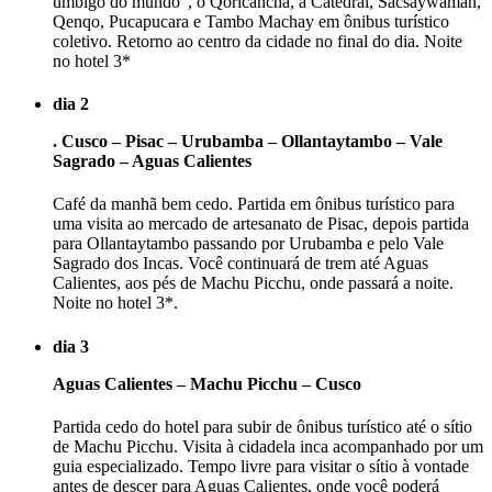
umbigo do mundo", o Qoricancha, a Catedral, Sacsaywaman,
Qenqo, Pucapucara e Tambo Machay em ônibus turístico
coletivo. Retorno ao centro da cidade no final do dia. Noite
no hotel 3*
dia 2
. Cusco – Pisac – Urubamba – Ollantaytambo – Vale
Sagrado – Aguas Calientes
Café da manhã bem cedo. Partida em ônibus turístico para
uma visita ao mercado de artesanato de Pisac, depois partida
para Ollantaytambo passando por Urubamba e pelo Vale
Sagrado dos Incas. Você continuará de trem até Aguas
Calientes, aos pés de Machu Picchu, onde passará a noite.
Noite no hotel 3*.
dia 3
Aguas Calientes – Machu Picchu – Cusco
Partida cedo do hotel para subir de ônibus turístico até o sítio
de Machu Picchu. Visita à cidadela inca acompanhado por um
guia especializado. Tempo livre para visitar o sítio à vontade
antes de descer para Aguas Calientes, onde você poderá