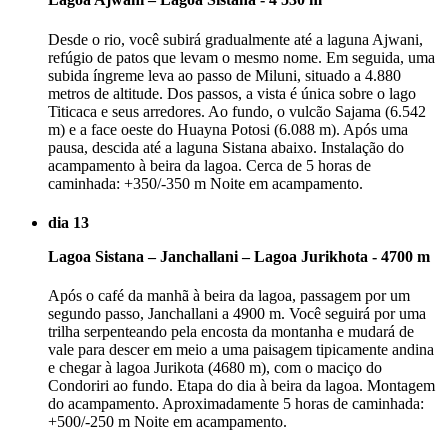
Desde o rio, você subirá gradualmente até a laguna Ajwani,
refúgio de patos que levam o mesmo nome. Em seguida, uma
subida íngreme leva ao passo de Miluni, situado a 4.880
metros de altitude. Dos passos, a vista é única sobre o lago
Titicaca e seus arredores. Ao fundo, o vulcão Sajama (6.542
m) e a face oeste do Huayna Potosi (6.088 m). Após uma
pausa, descida até a laguna Sistana abaixo. Instalação do
acampamento à beira da lagoa. Cerca de 5 horas de
caminhada: +350/-350 m Noite em acampamento.
dia 13
Lagoa Sistana – Janchallani – Lagoa Jurikhota - 4700 m
Após o café da manhã à beira da lagoa, passagem por um
segundo passo, Janchallani a 4900 m. Você seguirá por uma
trilha serpenteando pela encosta da montanha e mudará de
vale para descer em meio a uma paisagem tipicamente andina
e chegar à lagoa Jurikota (4680 m), com o maciço do
Condoriri ao fundo. Etapa do dia à beira da lagoa. Montagem
do acampamento. Aproximadamente 5 horas de caminhada:
+500/-250 m Noite em acampamento.