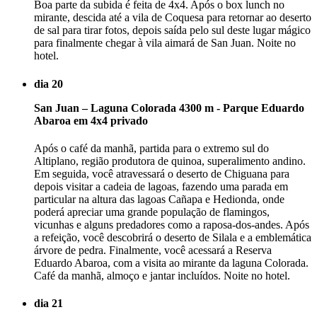
Boa parte da subida é feita de 4x4. Após o box lunch no
mirante, descida até a vila de Coquesa para retornar ao deserto
de sal para tirar fotos, depois saída pelo sul deste lugar mágico
para finalmente chegar à vila aimará de San Juan. Noite no
hotel.
dia 20
San Juan – Laguna Colorada 4300 m - Parque Eduardo
Abaroa em 4x4 privado
Após o café da manhã, partida para o extremo sul do
Altiplano, região produtora de quinoa, superalimento andino.
Em seguida, você atravessará o deserto de Chiguana para
depois visitar a cadeia de lagoas, fazendo uma parada em
particular na altura das lagoas Cañapa e Hedionda, onde
poderá apreciar uma grande população de flamingos,
vicunhas e alguns predadores como a raposa-dos-andes. Após
a refeição, você descobrirá o deserto de Silala e a emblemática
árvore de pedra. Finalmente, você acessará a Reserva
Eduardo Abaroa, com a visita ao mirante da laguna Colorada.
Café da manhã, almoço e jantar incluídos. Noite no hotel.
dia 21