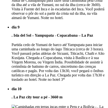
Saída de Challapampa para fazer uma caminhada pela crista
da ilha até a vila de Yumani, no sul da ilha (cerca de 3h00).
Visita à Fuente del Inca e às escadarias del Inca. Você poderá
observar o pôr do sol a partir da crista sul da ilha, na vila
aimará de Yumani. Noite no hotel.
dia 9
. Isla del Sol – Yampupata - Copacabana – La Paz
Partida cedo de Yumani de barco até Yampupata para iniciar
uma caminhada ao longo do lago Titicaca (cerca de 3 horas).
Você passará pelas aldeias de Sicuani, Titicachi, Chañi e Alto
Kusijata. Chegada a Copacabana, visita à Basílica e à sua
Virgem Morena, ou Virgem Índia. Possibilidade de assistir à
cerimônia de batismo de carros, sincretismo das crenças
católicas e pagãs. Por volta das 13h30, você pegará o ônibus
turístico em direção a La Paz. Chegada por volta das 17h30 e
traslado ao hotel. Noite no hotel 3*
dia 10
. La Paz city tour a pé - 3660 m