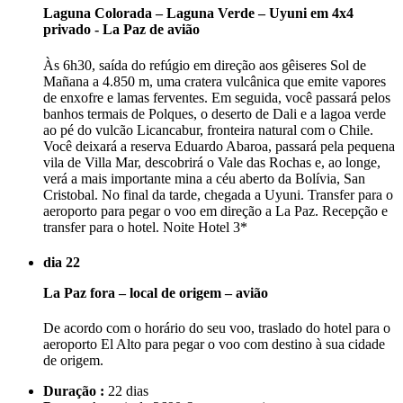
Laguna Colorada – Laguna Verde – Uyuni em 4x4
privado - La Paz de avião
Às 6h30, saída do refúgio em direção aos gêiseres Sol de
Mañana a 4.850 m, uma cratera vulcânica que emite vapores
de enxofre e lamas ferventes. Em seguida, você passará pelos
banhos termais de Polques, o deserto de Dali e a lagoa verde
ao pé do vulcão Licancabur, fronteira natural com o Chile.
Você deixará a reserva Eduardo Abaroa, passará pela pequena
vila de Villa Mar, descobrirá o Vale das Rochas e, ao longe,
verá a mais importante mina a céu aberto da Bolívia, San
Cristobal. No final da tarde, chegada a Uyuni. Transfer para o
aeroporto para pegar o voo em direção a La Paz. Recepção e
transfer para o hotel. Noite Hotel 3*
dia 22
La Paz fora – local de origem – avião
De acordo com o horário do seu voo, traslado do hotel para o
aeroporto El Alto para pegar o voo com destino à sua cidade
de origem.
Duração :
22 dias